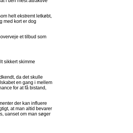
t i den mest attraktive
om helt ekstremt letkøbt,
ng med kort er dog
 overveje et tilbud som
lt sikkert skimme
kendt, da det skulle
selskabet en gang i mellem
nce for at få bistand,
enter der kan influere
tigt, at man altid bevarer
ls, uanset om man søger