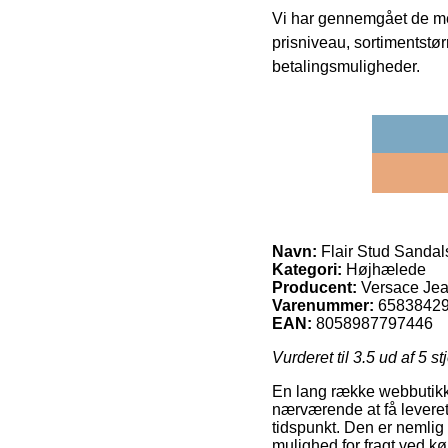
Vi har gennemgået de mes
prisniveau, sortimentstø
betalingsmuligheder.
Navn:
Flair Stud Sandal
Kategori:
Højhælede
Producent:
Versace Jea
Varenummer:
6583842
EAN:
8058987797446
Vurderet til
3.5
ud af 5 st
En lang række webbutikke
nærværende at få leveret 
tidspunkt. Den er nemlig
mulighed for fragt ved kø