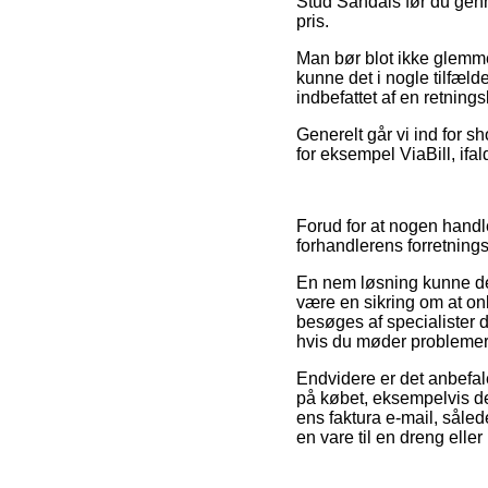
Stud Sandals før du genne
pris.
Man bør blot ikke glemme,
kunne det i nogle tilfæld
indbefattet af en retnin
Generelt går vi ind for s
for eksempel ViaBill, ifal
Forud for at nogen hand
forhandlerens forretnings
En nem løsning kunne der
være en sikring om at onl
besøges af specialister 
hvis du møder problemer
Endvidere er det anbefal
på købet, eksempelvis den
ens faktura e-mail, sål
en vare til en dreng eller