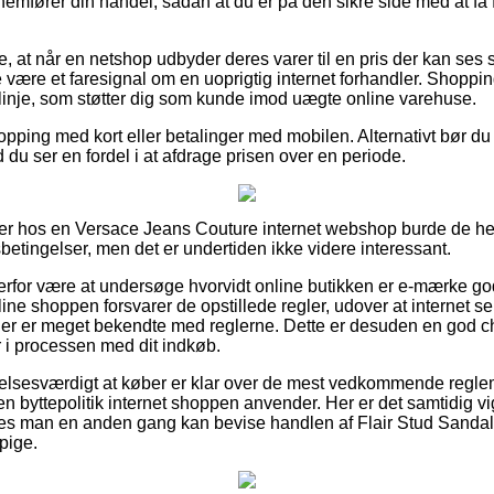
mfører din handel, sådan at du er på den sikre side med at få fa
 at når en netshop udbyder deres varer til en pris der kan ses s
e være et faresignal om en uoprigtig internet forhandler. Shoppi
gslinje, som støtter dig som kunde imod uægte online varehuse.
hopping med kort eller betalinger med mobilen. Alternativt bør du
d du ser en fordel i at afdrage prisen over en periode.
ler hos en Versace Jeans Couture internet webshop burde de he
betingelser, men det er undertiden ikke videre interessant.
for være at undersøge hvorvidt online butikken er e-mærke god
ine shoppen forsvarer de opstillede regler, udover at internet 
der er meget bekendte med reglerne. Dette er desuden en god cha
 i processen med dit indkøb.
elsesværdigt at køber er klar over de mest vedkommende reglem
 byttepolitik internet shoppen anvender. Her er det samtidig vig
edes man en anden gang kan bevise handlen af Flair Stud Sanda
 pige.