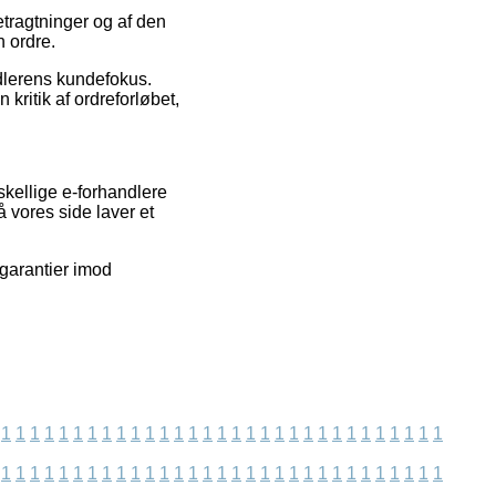
etragtninger og af den
n ordre.
ndlerens kundefokus.
ritik af ordreforløbet,
skellige e-forhandlere
 vores side laver et
garantier imod
1
1
1
1
1
1
1
1
1
1
1
1
1
1
1
1
1
1
1
1
1
1
1
1
1
1
1
1
1
1
1
1
1
1
1
1
1
1
1
1
1
1
1
1
1
1
1
1
1
1
1
1
1
1
1
1
1
1
1
1
1
1