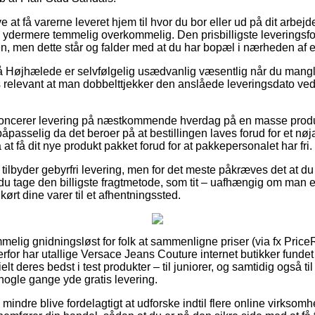
at få varerne leveret hjem til hvor du bor eller ud på dit arbejde
ydermere temmelig overkommelig. Den prisbilligste leveringsfor
n, men dette står og falder med at du har bopæl i nærheden af e
 Højhælede er selvfølgelig usædvanlig væsentlig når du mangle
vis relevant at man dobbelttjekker den anslåede leveringsdato 
noncerer levering på næstkommende hverdag på en masse produk
asselig da det beroer på at bestillingen laves forud for et nøja
t få dit nye produkt pakket forud for at pakkepersonalet har fri.
tilbyder gebyrfri levering, men for det meste påkræves det at du 
u tage den billigste fragtmetode, som tit – uafhængig om man 
kørt dine varer til et afhentningssted.
melig gnidningsløst for folk at sammenligne priser (via fx PriceR
rfor har utallige Versace Jeans Couture internet butikker fundet
lt deres bedst i test produkter – til juniorer, og samtidig også t
 nogle gange yde gratis levering.
mindre blive fordelagtigt at udforske indtil flere online virksomh