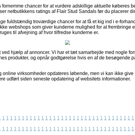
as fornemme chancer for at vurdere adskillige aktuelle køberes b
eser netbutikkens ratings af Flair Stud Sandals før du placerer di
lige fuldstændig troværdige chancer for at få et kig ind i e-forha
e webshops som giver kunderne mulighed for at frembringe en k
uges til afvejning af hvor tilfredse kunderne er.
t ved hjælp af annoncer. Vi har et tæt samarbejde med nogle for
ernes produkter, og opnår godtgørelse hvis en af de besøgende på
g online virksomheder opdateres løbende, men vi kan ikke give 
re udført siden seneste opdatering af websitets informationer.
1
1
1
1
1
1
1
1
1
1
1
1
1
1
1
1
1
1
1
1
1
1
1
1
1
1
1
1
1
1
1
1
1
1
1
1
1
1
1
1
1
1
1
1
1
1
1
1
1
1
1
1
1
1
1
1
1
1
1
1
1
1
1
1
1
1
1
1
1
1