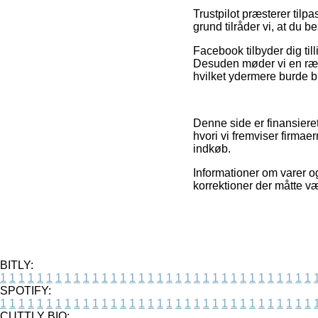
Trustpilot præsterer tilp
grund tilråder vi, at du b
Facebook tilbyder dig til
Desuden møder vi en rækk
hvilket ydermere burde br
Denne side er finansiere
hvori vi fremviser firma
indkøb.
Informationer om varer o
korrektioner der måtte væ
BITLY:
1
1
1
1
1
1
1
1
1
1
1
1
1
1
1
1
1
1
1
1
1
1
1
1
1
1
1
1
1
1
1
1
1
1
SPOTIFY:
1
1
1
1
1
1
1
1
1
1
1
1
1
1
1
1
1
1
1
1
1
1
1
1
1
1
1
1
1
1
1
1
1
1
CUTTLY BIO: