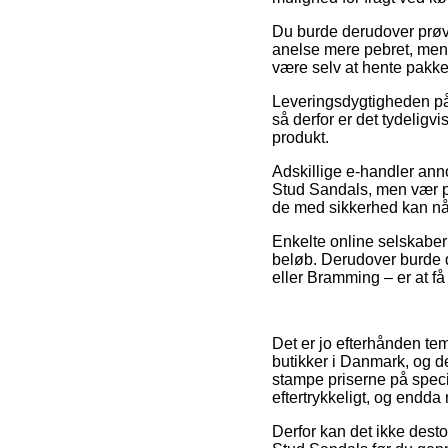
Du burde derudover prøve 
anelse mere pebret, men 
være selv at hente pakke
Leveringsdygtigheden på
så derfor er det tydelig
produkt.
Adskillige e-handler an
Stud Sandals, men vær påp
de med sikkerhed kan nå a
Enkelte online selskaber 
beløb. Derudover burde d
eller Bramming – er at få 
Det er jo efterhånden tem
butikker i Danmark, og de
stampe priserne på specie
eftertrykkeligt, og endda
Derfor kan det ikke desto 