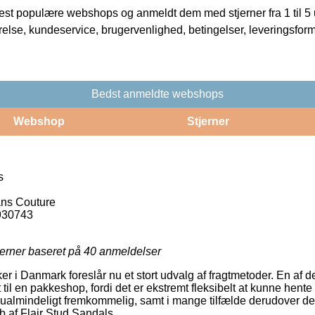
t populære webshops og anmeldt dem med stjerner fra 1 til 5 ud
rrelse, kundeservice, brugervenlighed, betingelser, leveringsfor
Bedst anmeldte webshops
Webshop
Stjerner
s
ns Couture
930743
jerner baseret på
40
anmeldelser
r i Danmark foreslår nu et stort udvalg af fragtmetoder. En af 
til en pakkeshop, fordi det er ekstremt fleksibelt at kunne hente
 ualmindeligt fremkommelig, samt i mange tilfælde derudover de
b af Flair Stud Sandals.