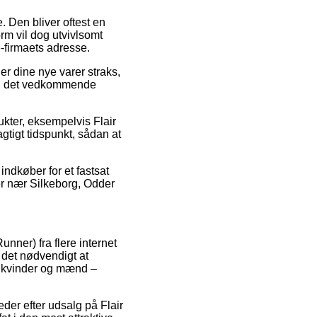
. Den bliver oftest en
m vil dog utvivlsomt
-firmaets adresse.
r dine nye varer straks,
ved det vedkommende
ter, eksempelvis Flair
gtigt tidspunkt, sådan at
indkøber for et fastsat
er nær Silkeborg, Odder
unner) fra flere internet
 det nødvendigt at
il kvinder og mænd –
eder efter udsalg på Flair