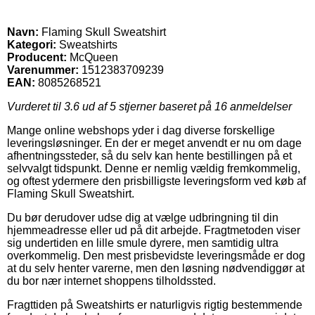
Navn:
Flaming Skull Sweatshirt
Kategori:
Sweatshirts
Producent:
McQueen
Varenummer:
1512383709239
EAN:
8085268521
Vurderet til
3.6
ud af 5 stjerner baseret på
16
anmeldelser
Mange online webshops yder i dag diverse forskellige
leveringsløsninger. En der er meget anvendt er nu om dage
afhentningssteder, så du selv kan hente bestillingen på et
selvvalgt tidspunkt. Denne er nemlig vældig fremkommelig,
og oftest ydermere den prisbilligste leveringsform ved køb af
Flaming Skull Sweatshirt.
Du bør derudover udse dig at vælge udbringning til din
hjemmeadresse eller ud på dit arbejde. Fragtmetoden viser
sig undertiden en lille smule dyrere, men samtidig ultra
overkommelig. Den mest prisbevidste leveringsmåde er dog
at du selv henter varerne, men den løsning nødvendiggør at
du bor nær internet shoppens tilholdssted.
Fragttiden på Sweatshirts er naturligvis rigtig bestemmende