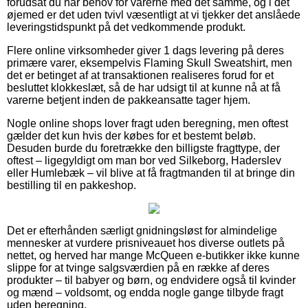
forudsat du har behov for varerne med det samme, og i det
øjemed er det uden tvivl væsentligt at vi tjekker det anslåede
leveringstidspunkt på det vedkommende produkt.
Flere online virksomheder giver 1 dags levering på deres
primære varer, eksempelvis Flaming Skull Sweatshirt, men
det er betinget af at transaktionen realiseres forud for et
besluttet klokkeslæt, så de har udsigt til at kunne nå at få
varerne betjent inden de pakkeansatte tager hjem.
Nogle online shops lover fragt uden beregning, men oftest
gælder det kun hvis der købes for et bestemt beløb.
Desuden burde du foretrække den billigste fragttype, der
oftest – ligegyldigt om man bor ved Silkeborg, Haderslev
eller Humlebæk – vil blive at få fragtmanden til at bringe din
bestilling til en pakkeshop.
Det er efterhånden særligt gnidningsløst for almindelige
mennesker at vurdere prisniveauet hos diverse outlets på
nettet, og herved har mange McQueen e-butikker ikke kunne
slippe for at tvinge salgsværdien på en række af deres
produkter – til babyer og børn, og endvidere også til kvinder
og mænd – voldsomt, og endda nogle gange tilbyde fragt
uden beregning.