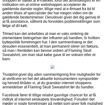
shoppen er støttet af e-mærket, fordi det almindeligvis er en
indikation om at online webshoppen accepterer de
gældende danske regler, tillige med at e-firmaet fra tid til
anden tilses af specialister der har megen viden om de
gældende bestemmelser. Derudover giver det dig genvej til
at få assistance, såfremt du forvoldes problemstillinger som
følge af dit køb.
Tilmed kan det anbefales at man er vaks omkring de
elementære betingelser der influerer på handlen, fx hvilken
byttepolitik forretningen har. I den sammenhæng er det
desuden essesentielt, at man permanent sikrer sin faktura,
så man i fremtiden kan bevise ordren af Flaming Skull
Sweatshirt, om man skal købe gave til en voksen eller et
barn.
Trustpilot giver dig uden sammenligning fine muligheder for
at verificere en hel del aktuelle konsumenters synspunkter
og herved tilråder vi, at du gransker internet shoppens
anmeldelser af Flaming Skull Sweatshirt før du handler.
Facebook fører til tillige relativt gavnlige chancer for at få
indtryk af internet selskabets troværdighed. Foruden det
møder vi nogle forretninger på nettet som giver folk mulighed