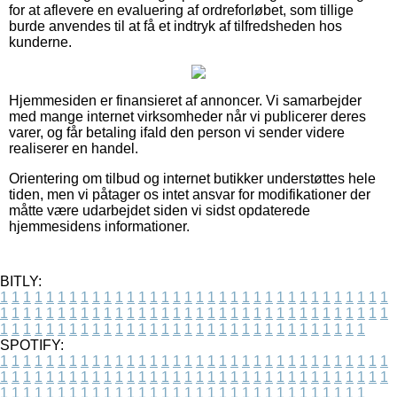
for at aflevere en evaluering af ordreforløbet, som tillige
burde anvendes til at få et indtryk af tilfredsheden hos
kunderne.
Hjemmesiden er finansieret af annoncer. Vi samarbejder
med mange internet virksomheder når vi publicerer deres
varer, og får betaling ifald den person vi sender videre
realiserer en handel.
Orientering om tilbud og internet butikker understøttes hele
tiden, men vi påtager os intet ansvar for modifikationer der
måtte være udarbejdet siden vi sidst opdaterede
hjemmesidens informationer.
BITLY:
1
1
1
1
1
1
1
1
1
1
1
1
1
1
1
1
1
1
1
1
1
1
1
1
1
1
1
1
1
1
1
1
1
1
1
1
1
1
1
1
1
1
1
1
1
1
1
1
1
1
1
1
1
1
1
1
1
1
1
1
1
1
1
1
1
1
1
1
1
1
1
1
1
1
1
1
1
1
1
1
1
1
1
1
1
1
1
1
1
1
1
1
1
1
1
1
1
1
1
1
SPOTIFY:
1
1
1
1
1
1
1
1
1
1
1
1
1
1
1
1
1
1
1
1
1
1
1
1
1
1
1
1
1
1
1
1
1
1
1
1
1
1
1
1
1
1
1
1
1
1
1
1
1
1
1
1
1
1
1
1
1
1
1
1
1
1
1
1
1
1
1
1
1
1
1
1
1
1
1
1
1
1
1
1
1
1
1
1
1
1
1
1
1
1
1
1
1
1
1
1
1
1
1
1