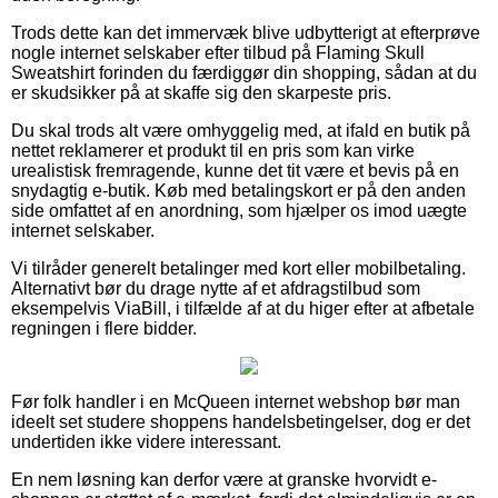
Trods dette kan det immervæk blive udbytterigt at efterprøve
nogle internet selskaber efter tilbud på Flaming Skull
Sweatshirt forinden du færdiggør din shopping, sådan at du
er skudsikker på at skaffe sig den skarpeste pris.
Du skal trods alt være omhyggelig med, at ifald en butik på
nettet reklamerer et produkt til en pris som kan virke
urealistisk fremragende, kunne det tit være et bevis på en
snydagtig e-butik. Køb med betalingskort er på den anden
side omfattet af en anordning, som hjælper os imod uægte
internet selskaber.
Vi tilråder generelt betalinger med kort eller mobilbetaling.
Alternativt bør du drage nytte af et afdragstilbud som
eksempelvis ViaBill, i tilfælde af at du higer efter at afbetale
regningen i flere bidder.
Før folk handler i en McQueen internet webshop bør man
ideelt set studere shoppens handelsbetingelser, dog er det
undertiden ikke videre interessant.
En nem løsning kan derfor være at granske hvorvidt e-