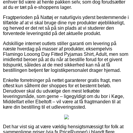
enhver tid være at hente pakken selv, som dog forudsætter
at du er tæt på e-shoppens lager.
Fragtperioden på Nattøj er naturligvis yderst bestemmende i
tilfælde af at vi skal bruge dine nye produkter øjeblikkeligt,
og herved er det ret så på sin plads at vi studerer den
forventede leveringstid på det aktuelle produkt.
Adskillige internet outlets stiller garanti om levering på
næste hverdag på masser af produkter, eksempelvis
Flamingo Looong Day Fitted Pyjamas Shirt, Adult, men som
imidlertid beroer på at du når at bestille forud for et givent
tidspunkt, således at de med sikkerhed kan nå at få
bestillingen betjent før logistikpersonalet drager hjemad.
Enkelte forretninger på nettet garanterer gratis fragt, men
oftest kun såfremt der shoppes for et bestemt beløb.
Derudover skal du udvælge den mest letkøbte
leveringsmåde, som gerne – ligegyldigt om du bor i Køge,
Middelfart eller Ebeltoft – vil være at få fragtmanden til at
køre din bestilling til et udleveringssted.
Det har vist sig at være vældig hensigtsmæssigt for folk at
sammenligne priser (via fx PriceRunner) i blandt flere