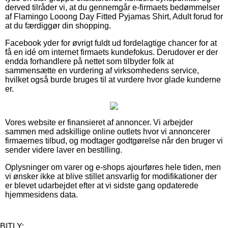
derved tilråder vi, at du gennemgår e-firmaets bedømmelser
af Flamingo Looong Day Fitted Pyjamas Shirt, Adult forud for
at du færdiggør din shopping.
Facebook yder for øvrigt fuldt ud fordelagtige chancer for at
få en idé om internet firmaets kundefokus. Derudover er der
endda forhandlere på nettet som tilbyder folk at
sammensætte en vurdering af virksomhedens service,
hvilket også burde bruges til at vurdere hvor glade kunderne
er.
Vores website er finansieret af annoncer. Vi arbejder
sammen med adskillige online outlets hvor vi annoncerer
firmaernes tilbud, og modtager godtgørelse når den bruger vi
sender videre laver en bestilling.
Oplysninger om varer og e-shops ajourføres hele tiden, men
vi ønsker ikke at blive stillet ansvarlig for modifikationer der
er blevet udarbejdet efter at vi sidste gang opdaterede
hjemmesidens data.
BITLY: