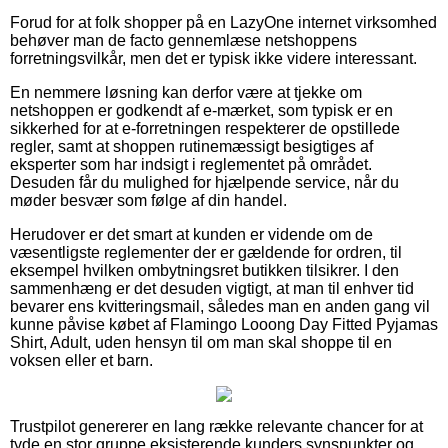
Forud for at folk shopper på en LazyOne internet virksomhed
behøver man de facto gennemlæse netshoppens
forretningsvilkår, men det er typisk ikke videre interessant.
En nemmere løsning kan derfor være at tjekke om
netshoppen er godkendt af e-mærket, som typisk er en
sikkerhed for at e-forretningen respekterer de opstillede
regler, samt at shoppen rutinemæssigt besigtiges af
eksperter som har indsigt i reglementet på området.
Desuden får du mulighed for hjælpende service, når du
møder besvær som følge af din handel.
Herudover er det smart at kunden er vidende om de
væsentligste reglementer der er gældende for ordren, til
eksempel hvilken ombytningsret butikken tilsikrer. I den
sammenhæng er det desuden vigtigt, at man til enhver tid
bevarer ens kvitteringsmail, således man en anden gang vil
kunne påvise købet af Flamingo Looong Day Fitted Pyjamas
Shirt, Adult, uden hensyn til om man skal shoppe til en
voksen eller et barn.
Trustpilot genererer en lang række relevante chancer for at
tyde en stor gruppe eksisterende kunders synspunkter og