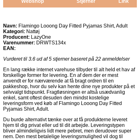
Webshop
Stjerner
Link
Navn:
Flamingo Looong Day Fitted Pyjamas Shirt, Adult
Kategori:
Nattøj
Producent:
LazyOne
Varenummer:
DRWTS134x
EAN:
Vurderet til
3.6
ud af 5 stjerner baseret på
22
anmeldelser
En lang række internet varehuse tilbyder til alt held et hav af
forskellige former for levering. En af dem der er mest
anvendt er for nærværende at få bragt ordren til en
pakkeshop, hvor du selv kan hente dine nye produkter på et
selvvalgt tidspunkt. Fragtløsningen er altså usædvanlig
enkel, samt oftest desuden den mindst kostelige
leveringsform ved køb af Flamingo Looong Day Fitted
Pyjamas Shirt, Adult.
Du burde alternativt tænke over at få produkterne leveret
hjem til dig privat eller ud til dit arbejde. Leveringstypen
bliver almindeligvis lidt mere pebret, men derudover super
nem. Den mest betalelige leveringsmulighed vil dog til