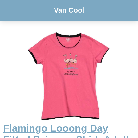
Van Cool
Flamingo Looong Day