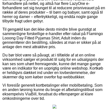
forhandlere på nettet, og altså har flere LazyOne e-
forhandlere set sig tvunget til at reducere prisniveauet på en
række af deres produkter – til børn og babyer, samt også til
herrer og damer – eftertrykkeligt, og endda nogle gange
tilbyde fragt uden gebyr.
Til gengæld kan det ikke desto mindre blive gunstigt at
sammenligne forskellige e-handler efter rabat på Flamingo
Looong Day Fitted Pyjamas Shirt, Adult inden du
gennemfører din bestilling, således at man er sikker på at
antage den mest attraktive pris.
Du bør blot være så påvagt, at i tilfælde af at en online
virksomhed sælger et produkt til salg for en udsalgspris der
kan ses som uhørt fremragende, kunne det mange gange
være en indikator for en uoprigtig online webshop. Kortkøb
er heldigvis dækket ind under en lovbestemmelse, der
skærmer dig som køber overfor fup webbutikker.
Vi foreslår generelt kortbetalinger eller mobilbetaling. Som
en anden løsning kunne du bruge et afbetalingstilbud som
eksempelvis ViaBill, forudsat du efterspørger at klare
omkostningerne over tid.