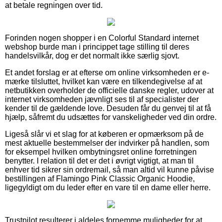
at betale regningen over tid.
Forinden nogen shopper i en Colorful Standard internet
webshop burde man i princippet tage stilling til deres
handelsvilkår, dog er det normalt ikke særlig sjovt.
Et andet forslag er at efterse om online virksomheden er e-
mærke tilsluttet, hvilket kan være en tilkendegivelse af at
netbutikken overholder de officielle danske regler, udover at
internet virksomheden jævnligt ses til af specialister der
kender til de gældende love. Desuden får du genvej til at få
hjælp, såfremt du udsættes for vanskeligheder ved din ordre.
Ligeså slår vi et slag for at køberen er opmærksom på de
mest aktuelle bestemmelser der indvirker på handlen, som
for eksempel hvilken ombytningsret online forretningen
benytter. I relation til det er det i øvrigt vigtigt, at man til
enhver tid sikrer sin ordremail, så man altid vil kunne påvise
bestillingen af Flamingo Pink Classic Organic Hoodie,
ligegyldigt om du leder efter en vare til en dame eller herre.
Trustpilot resulterer i aldeles fornemme muligheder for at