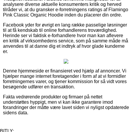
analysere diverse aktuelle konsumenters kritik og herved
tilråder vi, at du gransker e-forretningens ratings af Flamingo
Pink Classic Organic Hoodie inden du placerer din ordre.
Facebook yder for øvrigt en lang række passelige løsninger
til at få kendskab til online forhandlerens troværdighed.
Herinde ser vi faktisk e-forhandlere hvor man kan aflevere
en kritik af virksomhedens service, som på samme måde må
anvendes til at danne dig et indtryk af hvor glade kunderne
er.
Denne hjemmeside er finansieret ved hjælp af annoncer. Vi
hjælper mange internet foretagender i form af at vi formidler
forretningernes varer, og tjener kommission for så vidt vores
besøgende udfører en transaktion.
Fakta vedrørende produkter og firmaer på nettet
understøttes hyppigt, men vi kan ikke garantere imod
forandringer der måtte være lavet siden vi nyligst opdaterede
sidens data.
BITLY: