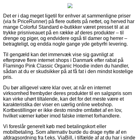
Det er i dag meget ligetil for enhver at sammenligne priser
(via fx PriceRunner) på flere outlets på nettet, og herved har
mange Colorful Standard e-butikker været presset til at at
trykke prisniveauet på en række af deres produkter – til
drenge og piger, og endvidere også til damer og herrer –
betragteligt, og endda nogle gange yde gebyrfri levering.
Til gengæld kan det immervæk vise sig gavnligt at
efterprøve flere internet shops i Danmark efter rabat på
Flamingo Pink Classic Organic Hoodie inden du handler,
sådan at du er skudsikker på at få fat i den mindst kostelige
pris.
Du bør alligevel være klar over, at når en internet
virksomhed frembyder deres produkter til en salgspris som
kan virke uhørt tiltalende, kan det for det meste være et
karakteristika der viser en uærlig online webshop.
Kortbestillinger er ikke desto mindre omfattet af en lov,
hvilket værner køber imod falske internet forhandlere.
Vi foreslår generelt køb med betalingskort eller
mobilbetaling. Som alternativ burde du drage nytte af en
afdragsordning fra f.eks. ViaBill, i tilfælde af at du har i sinde