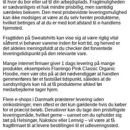
til hvor du bor eller ud til din arbejdsplads. Fragtmuligheden
er sædvanligvis et hak mindre prisbillig, men samtidig
særdeles bekvem. Den mest prisbevidste leveringsmulighed
kan ikke modsiges at være at du selv henter produkterne,
hvilket betinges af at du er med kort afstand til e-handlens
hjemsted.
Fragttiden på Sweatshirts kan vise sig at være rigtig vital
såfremt vi behøver varerne inden for kort tid, og herved er
det aldeles meningsfuldt at du checker det forventede
leveringstidspunkt på den relevante vare.
Mange internet firmaer giver 1 dags levering på mange
produkter, eksempelvis Flamingo Pink Classic Organic
Hoodie, men vær obs på at det nødvendiggør at handlen
gemmenføres før et fastslået tidspunkt, således at de
sandsynligvis kan nå at få produkterne afsted før
medarbejderne tager hjem.
Flere e-shops i Danmark præsterer levering uden
omkostninger, men oftest er det kun gældende hvis du køber
for et præcist beløb. Derudover kan du tage den prisbilligste
leveringsmåde, hvilket gerne – uanset om du opholder sig
tæt på Helsingør, Nakskov eller Lemvig – vil være at få
fragtfirmaet til at levere bestillingen til et udleveringssted.