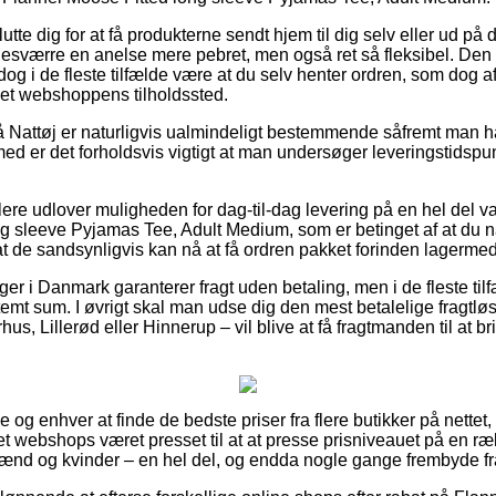
utte dig for at få produkterne sendt hjem til dig selv eller ud på 
esværre en anelse mere pebret, men også ret så fleksibel. Den 
 dog i de fleste tilfælde være at du selv henter ordren, som dog a
rnet webshoppens tilholdssted.
Nattøj er naturligvis ualmindeligt bestemmende såfremt man ha
med er det forholdsvis vigtigt at man undersøger leveringstidspu
ere udlover muligheden for dag-til-dag levering på en hel del 
 sleeve Pyjamas Tee, Adult Medium, som er betinget af at du når 
at de sandsynligvis kan nå at få ordren pakket forinden lagerme
ger i Danmark garanterer fragt uden betaling, men i de fleste ti
mt sum. I øvrigt skal man udse dig den mest betalelige fragtløsn
s, Lillerød eller Hinnerup – vil blive at få fragtmanden til at br
alle og enhver at finde de bedste priser fra flere butikker på nettet
t webshops været presset til at at presse prisniveauet på en ræk
mænd og kvinder – en hel del, og endda nogle gange frembyde f