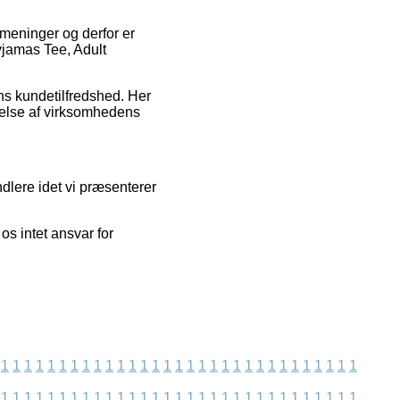
 meninger og derfor er
yjamas Tee, Adult
ens kundetilfredshed. Her
delse af virksomhedens
dlere idet vi præsenterer
os intet ansvar for
1
1
1
1
1
1
1
1
1
1
1
1
1
1
1
1
1
1
1
1
1
1
1
1
1
1
1
1
1
1
1
1
1
1
1
1
1
1
1
1
1
1
1
1
1
1
1
1
1
1
1
1
1
1
1
1
1
1
1
1
1
1