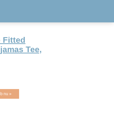
 Fitted
yjamas Tee,
b nu »