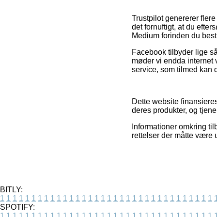
Trustpilot genererer fler
det fornuftigt, at du eft
Medium forinden du bestil
Facebook tilbyder lige så
møder vi endda internet 
service, som tilmed kan d
Dette website finansiere
deres produkter, og tjener
Informationer omkring til
rettelser der måtte være
BITLY:
1
1
1
1
1
1
1
1
1
1
1
1
1
1
1
1
1
1
1
1
1
1
1
1
1
1
1
1
1
1
1
1
1
1
SPOTIFY:
1
1
1
1
1
1
1
1
1
1
1
1
1
1
1
1
1
1
1
1
1
1
1
1
1
1
1
1
1
1
1
1
1
1