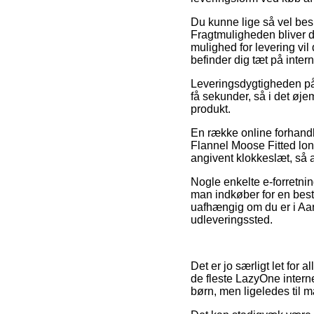
Du kunne lige så vel besl
Fragtmuligheden bliver d
mulighed for levering vil
befinder dig tæt på inte
Leveringsdygtigheden på 
få sekunder, så i det øje
produkt.
En række online forhandl
Flannel Moose Fitted long
angivent klokkeslæt, så 
Nogle enkelte e-forretnin
man indkøber for en beste
uafhængig om du er i Aarhu
udleveringssted.
Det er jo særligt let for 
de fleste LazyOne interne
børn, men ligeledes til 