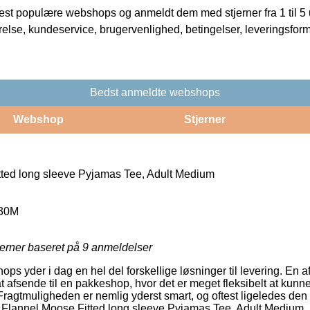
t populære webshops og anmeldt dem med stjerner fra 1 til 5 ud
rrelse, kundeservice, brugervenlighed, betingelser, leveringsfor
Bedst anmeldte webshops
Webshop
Stjerner
ted long sleeve Pyjamas Tee, Adult Medium
30M
jerner baseret på
9
anmeldelser
ops yder i dag en hel del forskellige løsninger til levering. En 
 afsende til en pakkeshop, hvor det er meget fleksibelt at kunn
Fragtmuligheden er nemlig yderst smart, og oftest ligeledes den
f Flannel Moose Fitted long sleeve Pyjamas Tee, Adult Medium.