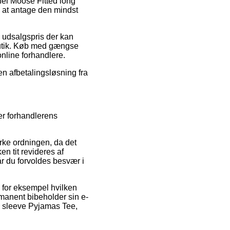
nel Moose Fitted long
l at antage den mindst
 udsalgspris der kan
butik. Køb med gængse
online forhandlere.
en afbetalingsløsning fra
er forhandlerens
rke ordningen, da det
en tit revideres af
når du forvoldes besvær i
, for eksempel hvilken
manent bibeholder sin e-
ng sleeve Pyjamas Tee,