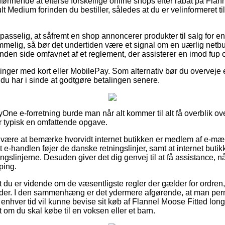
ønnende at efterse forskellige online shops efter rabat på Flan
 Medium forinden du bestiller, således at du er velinformeret ti
sselig, at såfremt en shop annoncerer produkter til salg for en
mmelig, så bør det undertiden være et signal om en uærlig net
nden side omfavnet af et reglement, der assisterer en imod fup 
illinger med kort eller MobilePay. Som alternativ bør du overveje 
 du har i sinde at godtgøre betalingen senere.
One e-forretning burde man når alt kommer til alt få overblik ov
r typisk en omfattende opgave.
r være at bemærke hvorvidt internet butikken er medlem af e-mæ
 e-handlen føjer de danske retningslinjer, samt at internet butikk
ningslinjerne. Desuden giver det dig genvej til at få assistance, 
ping.
t du er vidende om de væsentligste regler der gælder for ordren
nder. I den sammenhæng er det ydermere afgørende, at man per
il enhver tid vil kunne bevise sit køb af Flannel Moose Fitted lo
 om du skal købe til en voksen eller et barn.