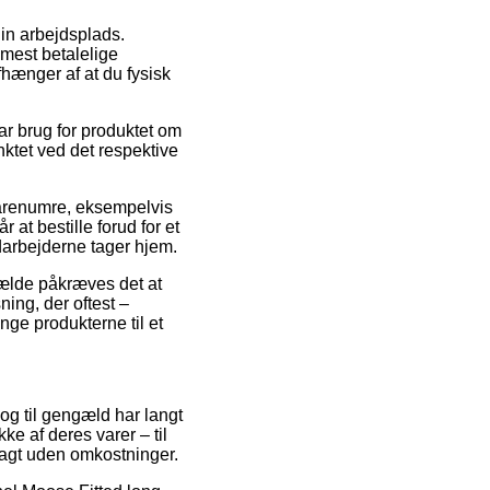
din arbejdsplads.
mest betalelige
fhænger af at du fysisk
r brug for produktet om
nktet ved det respektive
varenumre, eksempelvis
at bestille forud for et
darbejderne tager hjem.
lfælde påkræves det at
ing, der oftest –
inge produkterne til et
, og til gengæld har langt
ke af deres varer – til
ragt uden omkostninger.