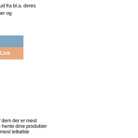
 fra bl.a. deres
mer og
Link
af dem der er mest
e hente dine produkter
 mest letkøbte