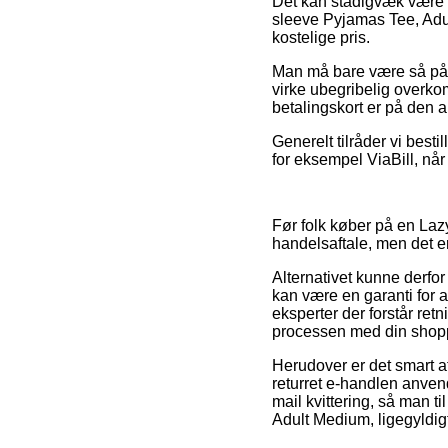
Det kan stadigvæk være l
sleeve Pyjamas Tee, Adult
kostelige pris.
Man må bare være så påpa
virke ubegribelig overko
betalingskort er på den a
Generelt tilråder vi best
for eksempel ViaBill, når
Før folk køber på en Lazy
handelsaftale, men det e
Alternativet kunne derfo
kan være en garanti for at
eksperter der forstår ret
processen med din shop
Herudover er det smart a
returret e-handlen anve
mail kvittering, så man t
Adult Medium, ligegyldigt