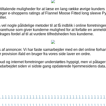
e tiltalende muligheder for at læse en lang række øvrige kunders
ersøger e-shoppens ratings af Flannel Moose Fitted long sleeve P
ler.
 vel nogle pålidelige metoder til at få indblik i online forretning
varehuse som giver kunderne mulighed for at forfatte en anmel
rages fordel af til at vurdere tilfredsheden hos kunderne.
s af annoncer. Vi har faste samarbejder med en del online forhan
 provision ifald en bruger fra vores side laver en ordre.
bud og internet forretninger understøttes hyppigt, men vi påtager 
 udarbejdet siden vi sidste gang opdaterede hjemmesidens data.
1
1
1
1
1
1
1
1
1
1
1
1
1
1
1
1
1
1
1
1
1
1
1
1
1
1
1
1
1
1
1
1
1
1
1
1
1
1
1
1
1
1
1
1
1
1
1
1
1
1
1
1
1
1
1
1
1
1
1
1
1
1
1
1
1
1
1
1
1
1