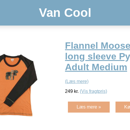
Van Cool
Flannel Moose
long sleeve P
Adult Medium
(Læs mere)
249
kr.
(Vis fragtpris)
Læs mere »
Kø