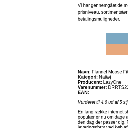
Vi har gennemgået de mes
prisniveau, sortimentstø
betalingsmuligheder.
Navn:
Flannel Moose Fit
Kategori:
Nattøj
Producent:
LazyOne
Varenummer:
DRRTS2
EAN:
Vurderet til
4.6
ud af 5 st
En lang række internet sh
populær er nu om dage at
den dag der passer dig. 
leveringsform ved køb a