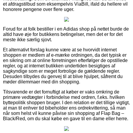
et afdragstilbud som eksempelvis ViaBill, ifald du hellere vil
honorere pengene over flere uger.
Forud for at folk bestiller i en Adidas shop på nettet burde de
altid have øje for butikkens betingelser, men det er for det
meste ikke særlig sjovt.
Et alternativt forslag kunne være at se hvorvidt internet
shoppen er medlem af e-mærke ordningen, da det typisk er
en sikring om at online forretningen efterfølger de opstillede
regler, og at internet butikken undertiden besigtiges af
sagkyndige som er meget fortrolige de gældende regler.
Desuden tilbydes du genvej til at blive hjulpet, såfremt du
møder dilemmaer med din shopping.
Tilsvarende er det fornuftigt at køber er vaks omkring de
primære vedtægter i forbindelse med ordren, f.eks. hvilken
byttepolitik shoppen bruger. I den relation er det tillige vigtigt,
at man til enhver tid bibeholder ens ordrekvittering, så man
når som helst vil kunne påvise sin shopping af Flap Bag –
Black/Red, om du skal købe en gave til en dame eller herre.