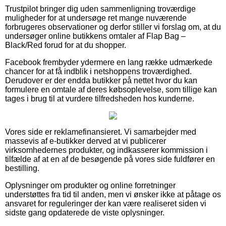
Trustpilot bringer dig uden sammenligning troværdige
muligheder for at undersøge ret mange nuværende
forbrugeres observationer og derfor stiller vi forslag om, at du
undersøger online butikkens omtaler af Flap Bag –
Black/Red forud for at du shopper.
Facebook frembyder ydermere en lang række udmærkede
chancer for at få indblik i netshoppens troværdighed.
Derudover er der endda butikker på nettet hvor du kan
formulere en omtale af deres købsoplevelse, som tillige kan
tages i brug til at vurdere tilfredsheden hos kunderne.
Vores side er reklamefinansieret. Vi samarbejder med
massevis af e-butikker derved at vi publicerer
virksomhedernes produkter, og indkasserer kommission i
tilfælde af at en af de besøgende på vores side fuldfører en
bestilling.
Oplysninger om produkter og online forretninger
understøttes fra tid til anden, men vi ønsker ikke at påtage os
ansvaret for reguleringer der kan være realiseret siden vi
sidste gang opdaterede de viste oplysninger.