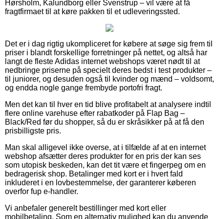
Hørsholm, Kalundborg eller Svenstrup – vil være at få
fragtfirmaet til at køre pakken til et udleveringssted.
Det er i dag rigtig ukompliceret for købere at søge sig frem til
priser i blandt forskellige forretninger på nettet, og altså har
langt de fleste Adidas internet webshops været nødt til at
nedbringe priserne på specielt deres bedst i test produkter –
til juniorer, og desuden også til kvinder og mænd – voldsomt,
og endda nogle gange frembyde portofri fragt.
Men det kan til hver en tid blive profitabelt at analysere indtil
flere online varehuse efter rabatkoder på Flap Bag –
Black/Red før du shopper, så du er skråsikker på at få den
prisbilligste pris.
Man skal alligevel ikke overse, at i tilfælde af at en internet
webshop afsætter deres produkter for en pris der kan ses
som utopisk beskeden, kan det tit være et fingerpeg om en
bedragerisk shop. Betalinger med kort er i hvert fald
inkluderet i en lovbestemmelse, der garanterer køberen
overfor fup e-handler.
Vi anbefaler generelt bestillinger med kort eller
mobilbetaling. Som en alternativ mulighed kan du anvende