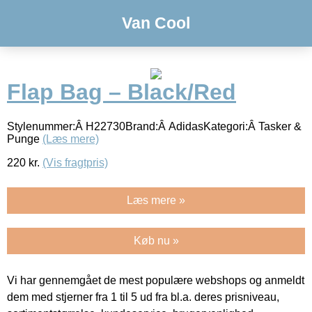
Van Cool
Flap Bag – Black/Red
Stylenummer:Â H22730Brand:Â AdidasKategori:Â Tasker &
Punge
(Læs mere)
220
kr.
(Vis fragtpris)
Læs mere »
Køb nu »
Vi har gennemgået de mest populære webshops og anmeldt
dem med stjerner fra 1 til 5 ud fra bl.a. deres prisniveau,