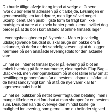
Du burde tillige afveje for og imod at vælge at få sendt til
hvor du bor eller til adressen på dit arbejde. Løsningen er
gennemsnitligt en tand dyrere, men lige så vel meget
ukompliceret. Den prisbilligste form for fragt kan ikke
modsiges at være at du selv henter produkterne, hvilket dog
beroer på at du bor i kort afstand af online firmaets lager.
Leveringshastigheden på Nyheder – Men er jo virkelig
udslagsgivende forudsat du skal bruge din pakke om få
sekunder, så derfor er det sandelig væsentligt at du kigger
nærmere på den anslåede leveringsdato for den aktuelle
vare.
En hel del internet firmaer byder på levering på blot en
enkelt hverdag på flere varenumre, eksempelvis Flap Bag –
Black/Red, men vær opmærksom på at det stiller krav om at
bestillingen gennemføres før et bestemt tidspunkt, sådan at
de højst sandsynligt kan nå at få de nye varer klar før
lagerpersonalet har fri.
En hel del butikker på nettet lover fragt uden betaling, men i
mange tilfælde er det forudsat at man shopper for en bestemt
sum. Desuden kan du overveje den mindst kostelige
mulighed for levering, som gerne – om du befinder sig ved