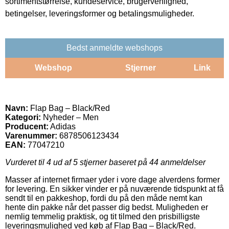
sortimentstørrelse, kundeservice, brugervenlighed,
betingelser, leveringsformer og betalingsmuligheder.
Bedst anmeldte webshops
Webshop
Stjerner
Link
Navn:
Flap Bag – Black/Red
Kategori:
Nyheder – Men
Producent:
Adidas
Varenummer:
6878506123434
EAN:
77047210
Vurderet til
4
ud af 5 stjerner baseret på
44
anmeldelser
Masser af internet firmaer yder i vore dage alverdens former
for levering. En sikker vinder er på nuværende tidspunkt at få
sendt til en pakkeshop, fordi du på den måde nemt kan
hente din pakke når det passer dig bedst. Muligheden er
nemlig temmelig praktisk, og tit tilmed den prisbilligste
leveringsmulighed ved køb af Flap Bag – Black/Red.