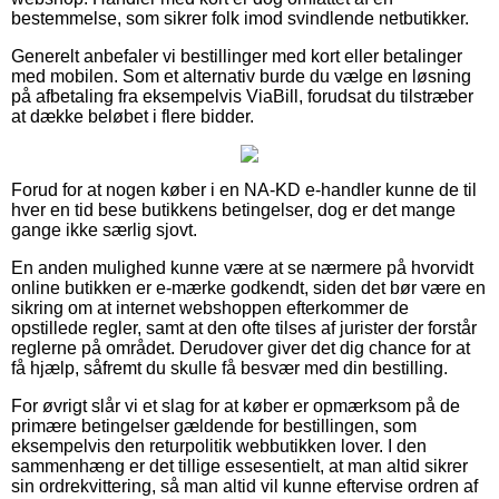
bestemmelse, som sikrer folk imod svindlende netbutikker.
Generelt anbefaler vi bestillinger med kort eller betalinger
med mobilen. Som et alternativ burde du vælge en løsning
på afbetaling fra eksempelvis ViaBill, forudsat du tilstræber
at dække beløbet i flere bidder.
Forud for at nogen køber i en NA-KD e-handler kunne de til
hver en tid bese butikkens betingelser, dog er det mange
gange ikke særlig sjovt.
En anden mulighed kunne være at se nærmere på hvorvidt
online butikken er e-mærke godkendt, siden det bør være en
sikring om at internet webshoppen efterkommer de
opstillede regler, samt at den ofte tilses af jurister der forstår
reglerne på området. Derudover giver det dig chance for at
få hjælp, såfremt du skulle få besvær med din bestilling.
For øvrigt slår vi et slag for at køber er opmærksom på de
primære betingelser gældende for bestillingen, som
eksempelvis den returpolitik webbutikken lover. I den
sammenhæng er det tillige essesentielt, at man altid sikrer
sin ordrekvittering, så man altid vil kunne eftervise ordren af