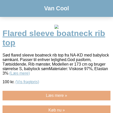
Van Cool
Flared sleeve boatneck rib
top
Sød flared sleeve boatneck rib top fra NA-KD med babylock
sømkant. Passer til enhver lejlighed.God pasform,
Tætsiddende, Rib mønster, Modellen er 173 cm og bruger
størrelse S, babylock sømMaterialer: Viskose 97%, Elastan
3%
(Læs mere)
100
kr.
(Vis fragtpris)
Læs mere »
Køb nu »