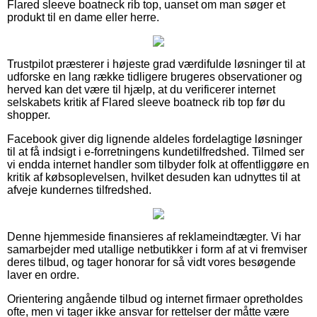
Flared sleeve boatneck rib top, uanset om man søger et
produkt til en dame eller herre.
Trustpilot præsterer i højeste grad værdifulde løsninger til at
udforske en lang række tidligere brugeres observationer og
herved kan det være til hjælp, at du verificerer internet
selskabets kritik af Flared sleeve boatneck rib top før du
shopper.
Facebook giver dig lignende aldeles fordelagtige løsninger
til at få indsigt i e-forretningens kundetilfredshed. Tilmed ser
vi endda internet handler som tilbyder folk at offentliggøre en
kritik af købsoplevelsen, hvilket desuden kan udnyttes til at
afveje kundernes tilfredshed.
Denne hjemmeside finansieres af reklameindtægter. Vi har
samarbejder med utallige netbutikker i form af at vi fremviser
deres tilbud, og tager honorar for så vidt vores besøgende
laver en ordre.
Orientering angående tilbud og internet firmaer opretholdes
ofte, men vi tager ikke ansvar for rettelser der måtte være