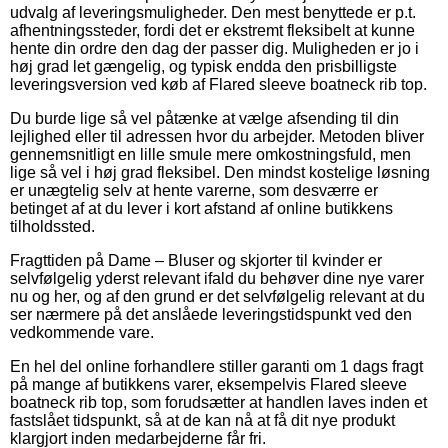
udvalg af leveringsmuligheder. Den mest benyttede er p.t.
afhentningssteder, fordi det er ekstremt fleksibelt at kunne
hente din ordre den dag der passer dig. Muligheden er jo i
høj grad let gængelig, og typisk endda den prisbilligste
leveringsversion ved køb af Flared sleeve boatneck rib top.
Du burde lige så vel påtænke at vælge afsending til din
lejlighed eller til adressen hvor du arbejder. Metoden bliver
gennemsnitligt en lille smule mere omkostningsfuld, men
lige så vel i høj grad fleksibel. Den mindst kostelige løsning
er unægtelig selv at hente varerne, som desværre er
betinget af at du lever i kort afstand af online butikkens
tilholdssted.
Fragttiden på Dame – Bluser og skjorter til kvinder er
selvfølgelig yderst relevant ifald du behøver dine nye varer
nu og her, og af den grund er det selvfølgelig relevant at du
ser nærmere på det anslåede leveringstidspunkt ved den
vedkommende vare.
En hel del online forhandlere stiller garanti om 1 dags fragt
på mange af butikkens varer, eksempelvis Flared sleeve
boatneck rib top, som forudsætter at handlen laves inden et
fastslået tidspunkt, så at de kan nå at få dit nye produkt
klargjort inden medarbejderne får fri.