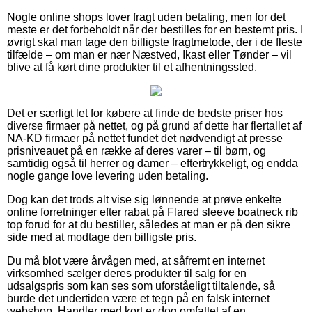
Nogle online shops lover fragt uden betaling, men for det
meste er det forbeholdt når der bestilles for en bestemt pris. I
øvrigt skal man tage den billigste fragtmetode, der i de fleste
tilfælde – om man er nær Næstved, Ikast eller Tønder – vil
blive at få kørt dine produkter til et afhentningssted.
Det er særligt let for købere at finde de bedste priser hos
diverse firmaer på nettet, og på grund af dette har flertallet af
NA-KD firmaer på nettet fundet det nødvendigt at presse
prisniveauet på en række af deres varer – til børn, og
samtidig også til herrer og damer – eftertrykkeligt, og endda
nogle gange love levering uden betaling.
Dog kan det trods alt vise sig lønnende at prøve enkelte
online forretninger efter rabat på Flared sleeve boatneck rib
top forud for at du bestiller, således at man er på den sikre
side med at modtage den billigste pris.
Du må blot være årvågen med, at såfremt en internet
virksomhed sælger deres produkter til salg for en
udsalgspris som kan ses som uforståeligt tiltalende, så
burde det undertiden være et tegn på en falsk internet
webshop. Handler med kort er dog omfattet af en