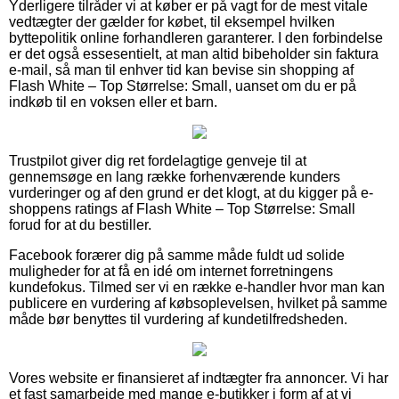
Yderligere tilråder vi at køber er på vagt for de mest vitale
vedtægter der gælder for købet, til eksempel hvilken
byttepolitik online forhandleren garanterer. I den forbindelse
er det også essesentielt, at man altid bibeholder sin faktura
e-mail, så man til enhver tid kan bevise sin shopping af
Flash White – Top Størrelse: Small, uanset om du er på
indkøb til en voksen eller et barn.
Trustpilot giver dig ret fordelagtige genveje til at
gennemsøge en lang række forhenværende kunders
vurderinger og af den grund er det klogt, at du kigger på e-
shoppens ratings af Flash White – Top Størrelse: Small
forud for at du bestiller.
Facebook forærer dig på samme måde fuldt ud solide
muligheder for at få en idé om internet forretningens
kundefokus. Tilmed ser vi en række e-handler hvor man kan
publicere en vurdering af købsoplevelsen, hvilket på samme
måde bør benyttes til vurdering af kundetilfredsheden.
Vores website er finansieret af indtægter fra annoncer. Vi har
et fast samarbejde med mange e-butikker i form af at vi