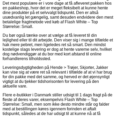
Det mest populære er i vore dage at få afleveret pakken hos
en pakkeshop, hvor det er meget fleksibelt at kunne hente
dine produkter på et selvvalgt tidspunkt. Den er altså
usædvanlig let gængelig, samt desuden endvidere den mest
betalelige fragtmetode ved køb af Flash White – Top
Størrelse: Small.
Du bør også tænke over at vælge at få leveret til din
lejlighed eller til dit arbejde. Den viser sig i mange tilfælde et
hak mere pebret, men ligeledes ret så smart. Den mindst
kostelige slags levering er dog at hente varerne selv, hvilket
dog nødvendiggør at du bor med kort afstand til online
forhandlerens tilholdssted.
Leveringsdygtigheden på Hende > Trøjer, Skjorter, Jakker
kan vise sig at være ret så relevant i tilfælde af at vi har brug
for din pakke med det samme, og herved er det øjensynligt
vigtigt at du tjekker tidshorisonten for levering på den
aktuelle vare.
Flere e-butikker i Danmark stiller udsigt til 1 dags fragt på de
fleste af deres varer, eksempelvis Flash White – Top
Størrelse: Small, men som ikke desto mindre står og falder
med at bestillingen køres igennem forinden et aftalt
tidspunkt, således at de har udsigt til at kunne nå at få