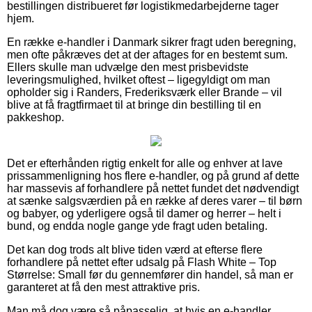
bestillingen distribueret før logistikmedarbejderne tager
hjem.
En række e-handler i Danmark sikrer fragt uden beregning,
men ofte påkræves det at der aftages for en bestemt sum.
Ellers skulle man udvælge den mest prisbevidste
leveringsmulighed, hvilket oftest – ligegyldigt om man
opholder sig i Randers, Frederiksværk eller Brande – vil
blive at få fragtfirmaet til at bringe din bestilling til en
pakkeshop.
Det er efterhånden rigtig enkelt for alle og enhver at lave
prissammenligning hos flere e-handler, og på grund af dette
har massevis af forhandlere på nettet fundet det nødvendigt
at sænke salgsværdien på en række af deres varer – til børn
og babyer, og yderligere også til damer og herrer – helt i
bund, og endda nogle gange yde fragt uden betaling.
Det kan dog trods alt blive tiden værd at efterse flere
forhandlere på nettet efter udsalg på Flash White – Top
Størrelse: Small før du gennemfører din handel, så man er
garanteret at få den mest attraktive pris.
Man må dog være så påpasselig, at hvis en e-handler