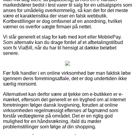
markedsfører bedst i test varer til salg for en udsalgspris som
anses for umådelig overkommelig, så kan det for det meste
være et karakteristika der viser en falsk webbutik.
Kortbestillinger er dog omfavnet af en anordning, hvilket
værner os overfor uægte firmaer på nettet.
Vi slår generelt et slag for køb med kort eller MobilePay.
Som alternativ kan du drage fordel af et afbetalingstilbud
som fx ViaBill, når du har til hensigt at dække beløbet
senere.
Før folk handler i en online virksomhed bør man faktisk løbe
igennem dens forretningsaftale, det er dog undertiden ikke
særlig morsomt.
Alternativet kan derfor være at tjekke om e-butikken er e-
mærket, eftersom det generelt er en tryghed om at internet
forretningen følger dansk lovgivning, foruden at online
virksomheden regelmæssigt efterses af fagmænd som
forstår vedtægterne på området. Det er en rigtig god
mulighed for en håndsrækning, ifald du møder
problemstillinger som følge af din shopping.