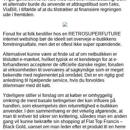
et alternativ burde du anvende et afdragstilbud som f.eks.
ViaBill, i tilfælde af at du tilstræber at finansiere regningen
ude i fremtiden.
Forud for at folk bestiller hos en RETROSUPERFUTURE
internet webshop bør de ideelt set overveje e-butikkens
forretningsaftale, men det er oftest ikke super spændende.
Alternativet kunne være at finde ud af om netbutikken er
tilsluttet e-mærket, hvilket typisk er et kendetegn for at e-
forhandleren accepterer de officielle danske regler, foruden
at virksomheden tit overværes af sagkyndige som er meget
bekendte med reglementet på området. Det er en rigtig god
anledning til hjælpende service, hvis du forvoldes
dilemmaer med dit køb.
Yderligere stiller vi forslag om at køber er omhyggelig
omkring de mest basale betingelser der kan influere på
handlen, som eksempelvis den returrettighed e-butikken
anvender. I den sammenhæng er det virkelig afgørende, at
man til enhver tid sikrer sin kvittering, således man en anden
gang vil kunne bekræfte sin shopping af Flat Top Francis –
Black Gold, uanset om man leder efter et produkt til en herre