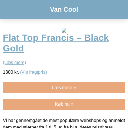
Van Cool
Flat Top Francis – Black
Gold
(Læs mere)
1300
kr.
(Vis fragtpris)
Læs mere »
Køb nu »
Vi har gennemgået de mest populære webshops og anmeldt
dem med stjerner fra 1 til 5 ud fra bl.a. deres prisniveau,