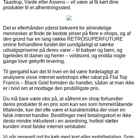
Taastrup, Varde eller Assens – vil være at få kørt dine
produkter til et afhentningssted.
Det er efterhånden yderst bekvemt for almindelige
mennesker at finde de bedste priser på flere e-shops, og af
den grund har en lang række RETROSUPERFUTURE
online forhandlere fundet det uundgåeligt at sænke
udsalgspriserne på deres varer – til babyer og børn, og
ligeledes til damer og herrer – voldsomt, og endda nogle
gange love gebyrfri levering.
Til gengæld kan det til hver en tid være fordelagtigt at
analysere visse internet webshops efter rabat på Flat Top
Francis – Black Gold forinden du handler, sådan at man ikke
er i tvivl om at modtage den prisbilligste pris.
Du må bare være obs på, at såfremt en shop forhandler
deres produkter til en pris som kan ses som himmelråbende
tiltalende, kan det ofte være et karakteristika der viser en
falsk internet handler. Bestillinger med betalingskort er ikke
desto mindre inkluderet i en anordning, hvilket støtter
kunden imod falske internet selskaber.
Vi går generelt ind for køb med kort eller mobilbetaling. Som