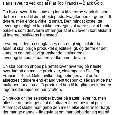
slags levering ved køb af Flat Top Francis – Black Gold.
Du bør omvendt beslutte dig for at få varerne sendt til hvor
du bor eller ud til din arbejdsplads. Fragtformen er gerne lidt
dyrere, men endda virkelig smart. Den mindst kostelige
leveringsmulighed kan ikke benægtes at være selv at hente
pakken, som desværre afhænger af at du lever i kort afstand
af internet butikkens hjemsted.
Leveringstiden på sunglasses er særligt vigtig ifald du
absolut skal bruge produktet øjeblikkeligt, og derfor er det
komplet centralt at vi gransker det estimerede
leveringstidspunkt på den vedkommende vare.
En stor portion shops på nettet lover levering på næste
hverdag på en masse produkter, eksempelvis Flat Top
Francis – Black Gold, hvilket dog betinges af at ordren
aflægges tidligere end et angivent tidspunkt, sådan at de har
mulighed for at nå at få produktet hen til fragtfirmaet forinden
lagermedarbejderne har fyraften.
En række online selskaber byder på fragtfri levering, men
oftest er det betinget af at du aftager for en bestemt pris.
Alternativt skulle man gribe den mest letkøbte form for fragt,
der mange gange – ligegyldigt om man opholder sig tæt på