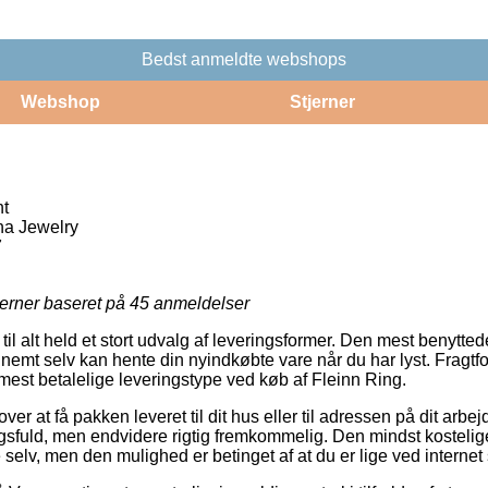
Bedst anmeldte webshops
Webshop
Stjerner
nt
ha Jewelry
7
jerner baseret på
45
anmeldelser
til alt held et stort udvalg af leveringsformer. Den mest benytted
nemt selv kan hente din nyindkøbte vare når du har lyst. Fragtfor
st betalelige leveringstype ved køb af Fleinn Ring.
ver at få pakken leveret til dit hus eller til adressen på dit arbej
ngsfuld, men endvidere rigtig fremkommelig. Den mindst kostelige
selv, men den mulighed er betinget af at du er lige ved internet