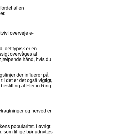
fordel af en
er.
vivl overveje e-
di det typisk er en
ssigt overvåges af
 hjælpende hånd, hvis du
slinjer der influerer på
il det er det også vigtigt,
bestilling af Fleinn Ring,
etragtninger og herved er
ens popularitet. I øvrigt
 som tillige bør udnyttes