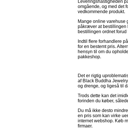
Leveringshastigheden på V
omgående, og med det for
vedkommende produkt.
Mange online varehuse g
påkræver at bestillingen 
bestillingen ordnet forud 
Indtil flere forhandlere 
for en bestemt pris. Alter
hensyn til om du opholder
pakkeshop.
Det er rigtig uproblemati
af Black Buddha Jewelry i
og drenge, og ligeså til
Trods dette kan det imidl
forinden du køber, således
Du må ikke desto mindre v
en pris som kan virke ue
internet webshop. Køb me
firmaer.