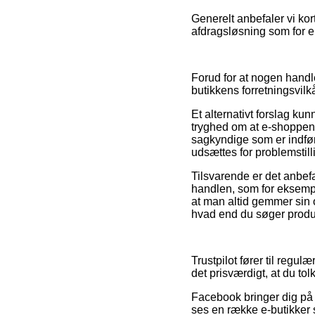
Generelt anbefaler vi ko
afdragsløsning som for eks
Forud for at nogen handl
butikkens forretningsvilk
Et alternativt forslag kun
tryghed om at e-shoppen 
sagkyndige som er indfør
udsættes for problemstill
Tilsvarende er det anbefa
handlen, som for eksempel 
at man altid gemmer sin o
hvad end du søger produkt
Trustpilot fører til regu
det prisværdigt, at du tol
Facebook bringer dig på s
ses en række e-butikker 