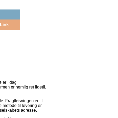
Link
e er i dag
men er nemlig ret ligetil,
de. Fragtløsningen er til
 metode til levering er
 selskabets adresse.