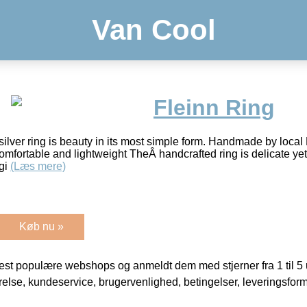
Van Cool
Fleinn Ring
silver ring is beauty in its most simple form. Handmade by loca
Comfortable and lightweight TheÂ handcrafted ring is delicate ye
agi
(Læs mere)
Køb nu »
t populære webshops og anmeldt dem med stjerner fra 1 til 5 ud
rrelse, kundeservice, brugervenlighed, betingelser, leveringsfor