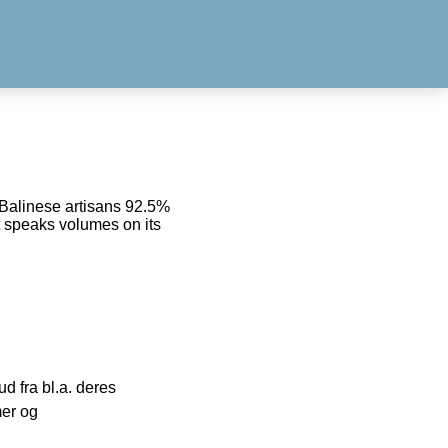
l Balinese artisans 92.5%
t speaks volumes on its
 fra bl.a. deres
mer og