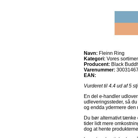
Navn:
Fleinn Ring
Kategori:
Vores sortime
Producent:
Black Budd
Varenummer:
3003146
EAN:
Vurderet til
4.4
ud af 5 st
En del e-handler udlover 
udleveringssteder, så du 
og endda ydermere den me
Du bør alternativt tænke o
tider lidt mere omkostni
dog at hente produkterne 