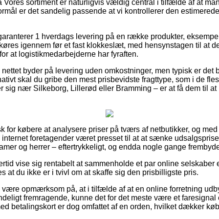
ores sortiment er naturligvis vældig central i tilfælde af at ma
mål er det sandelig passende at vi kontrollerer den estimerede 
aranterer 1 hverdags levering på en række produkter, eksempel
køres igennem før et fast klokkeslæt, med hensynstagen til at de
for at logistikmedarbejderne har fyraften.
på nettet byder på levering uden omkostninger, men typisk er det 
nativt skal du gribe den mest prisbevidste fragttype, som i de fle
 sig nær Silkeborg, Lillerød eller Bramming – er at få dem til at b
sk for købere at analysere priser på tværs af netbutikker, og me
nternet foretagender været presset til at at sænke udsalgspriser
 damer og herrer – eftertrykkeligt, og endda nogle gange frembyd
ertid vise sig rentabelt at sammenholde et par online selskaber 
 at du ikke er i tvivl om at skaffe sig den prisbilligste pris.
ære opmærksom på, at i tilfælde af at en online forretning udbyd
ndeligt fremragende, kunne det for det meste være et faresigna
d betalingskort er dog omfattet af en orden, hvilket dækker kø