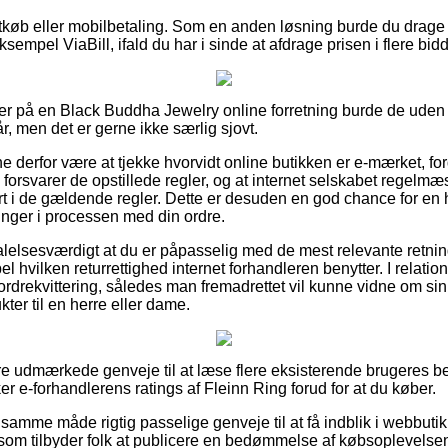
rtkøb eller mobilbetaling. Som en anden løsning burde du drage 
empel ViaBill, ifald du har i sinde at afdrage prisen i flere bidd
er på en Black Buddha Jewelry online forretning burde de uden t
år, men det er gerne ikke særlig sjovt.
ne derfor være at tjekke hvorvidt online butikken er e-mærket, for
forsvarer de opstillede regler, og at internet selskabet regelmæ
t i de gældende regler. Dette er desuden en god chance for en
inger i processen med din ordre.
lelsesværdigt at du er påpasselig med de mest relevante retning
hvilken returrettighed internet forhandleren benytter. I relation t
rdrekvittering, således man fremadrettet vil kunne vidne om sin 
er til en herre eller dame.
lære udmærkede genveje til at læse flere eksisterende brugeres b
ker e-forhandlerens ratings af Fleinn Ring forud for at du køber.
amme måde rigtig passelige genveje til at få indblik i webbutikk
som tilbyder folk at publicere en bedømmelse af købsoplevelsen,