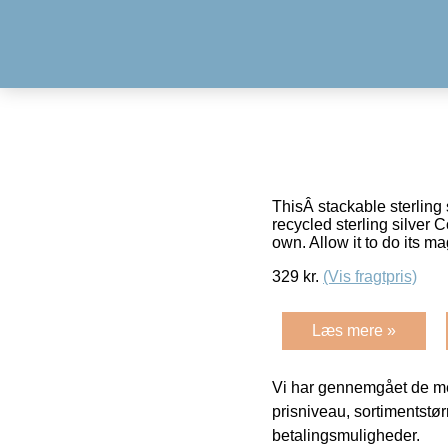
ThisÂ stackable sterling 
recycled sterling silver 
own. Allow it to do its m
329
kr.
(Vis fragtpris)
Læs mere »
Vi har gennemgået de mes
prisniveau, sortimentstø
betalingsmuligheder.