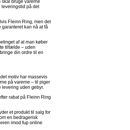
n skal bruge varerne
leveringstid på det
vis Fleinn Ring, men det
 garanteret kan nå at få
betinget af at man køber
ste tilfælde – uden
ringe din ordre til en
d det motiv har massevis
ne på varerne – til piger
e levering uden gebyr.
efter rabat på Fleinn Ring
er et produkt til salg for
l om en bedragerisk
beren imod fup online