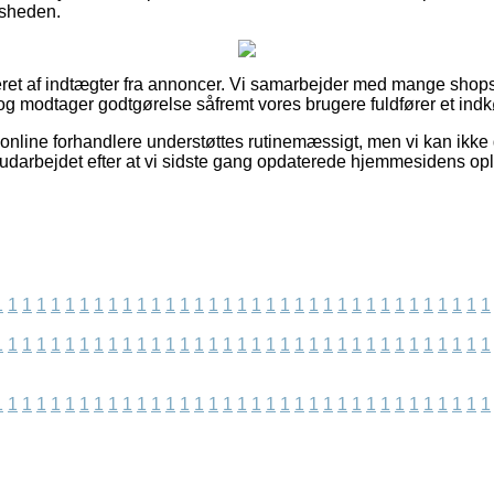
edsheden.
eret af indtægter fra annoncer. Vi samarbejder med mange shops 
og modtager godtgørelse såfremt vores brugere fuldfører et indk
nline forhandlere understøttes rutinemæssigt, men vi kan ikke 
r udarbejdet efter at vi sidste gang opdaterede hjemmesidens op
1
1
1
1
1
1
1
1
1
1
1
1
1
1
1
1
1
1
1
1
1
1
1
1
1
1
1
1
1
1
1
1
1
1
1
1
1
1
1
1
1
1
1
1
1
1
1
1
1
1
1
1
1
1
1
1
1
1
1
1
1
1
1
1
1
1
1
1
1
1
1
1
1
1
1
1
1
1
1
1
1
1
1
1
1
1
1
1
1
1
1
1
1
1
1
1
1
1
1
1
1
1
1
1
1