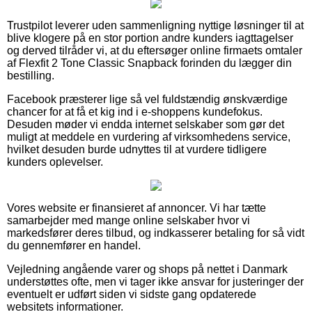
Trustpilot leverer uden sammenligning nyttige løsninger til at
blive klogere på en stor portion andre kunders iagttagelser
og derved tilråder vi, at du eftersøger online firmaets omtaler
af Flexfit 2 Tone Classic Snapback forinden du lægger din
bestilling.
Facebook præsterer lige så vel fuldstændig ønskværdige
chancer for at få et kig ind i e-shoppens kundefokus.
Desuden møder vi endda internet selskaber som gør det
muligt at meddele en vurdering af virksomhedens service,
hvilket desuden burde udnyttes til at vurdere tidligere
kunders oplevelser.
Vores website er finansieret af annoncer. Vi har tætte
samarbejder med mange online selskaber hvor vi
markedsfører deres tilbud, og indkasserer betaling for så vidt
du gennemfører en handel.
Vejledning angående varer og shops på nettet i Danmark
understøttes ofte, men vi tager ikke ansvar for justeringer der
eventuelt er udført siden vi sidste gang opdaterede
websitets informationer.