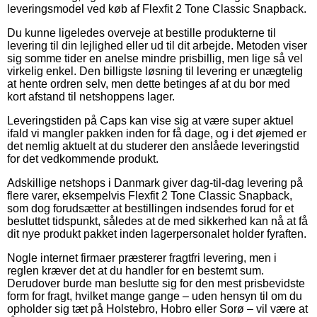
leveringsmodel ved køb af Flexfit 2 Tone Classic Snapback.
Du kunne ligeledes overveje at bestille produkterne til
levering til din lejlighed eller ud til dit arbejde. Metoden viser
sig somme tider en anelse mindre prisbillig, men lige så vel
virkelig enkel. Den billigste løsning til levering er unægtelig
at hente ordren selv, men dette betinges af at du bor med
kort afstand til netshoppens lager.
Leveringstiden på Caps kan vise sig at være super aktuel
ifald vi mangler pakken inden for få dage, og i det øjemed er
det nemlig aktuelt at du studerer den anslåede leveringstid
for det vedkommende produkt.
Adskillige netshops i Danmark giver dag-til-dag levering på
flere varer, eksempelvis Flexfit 2 Tone Classic Snapback,
som dog forudsætter at bestillingen indsendes forud for et
besluttet tidspunkt, således at de med sikkerhed kan nå at få
dit nye produkt pakket inden lagerpersonalet holder fyraften.
Nogle internet firmaer præsterer fragtfri levering, men i
reglen kræver det at du handler for en bestemt sum.
Derudover burde man beslutte sig for den mest prisbevidste
form for fragt, hvilket mange gange – uden hensyn til om du
opholder sig tæt på Holstebro, Hobro eller Sorø – vil være at