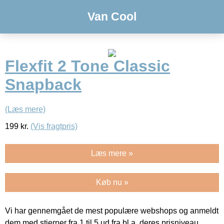
Van Cool
Flexfit 2 Tone Classic
Snapback
(Læs mere)
199
kr.
(Vis fragtpris)
Læs mere »
Køb nu »
Vi har gennemgået de mest populære webshops og anmeldt
dem med stjerner fra 1 til 5 ud fra bl.a. deres prisniveau,