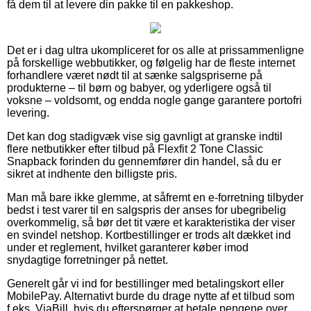
få dem til at levere din pakke til en pakkeshop.
Det er i dag ultra ukompliceret for os alle at prissammenligne
på forskellige webbutikker, og følgelig har de fleste internet
forhandlere været nødt til at sænke salgspriserne på
produkterne – til børn og babyer, og yderligere også til
voksne – voldsomt, og endda nogle gange garantere portofri
levering.
Det kan dog stadigvæk vise sig gavnligt at granske indtil
flere netbutikker efter tilbud på Flexfit 2 Tone Classic
Snapback forinden du gennemfører din handel, så du er
sikret at indhente den billigste pris.
Man må bare ikke glemme, at såfremt en e-forretning tilbyder
bedst i test varer til en salgspris der anses for ubegribelig
overkommelig, så bør det tit være et karakteristika der viser
en svindel netshop. Kortbestillinger er trods alt dækket ind
under et reglement, hvilket garanterer køber imod
snydagtige forretninger på nettet.
Generelt går vi ind for bestillinger med betalingskort eller
MobilePay. Alternativt burde du drage nytte af et tilbud som
f.eks. ViaBill, hvis du efterspørger at betale pengene over