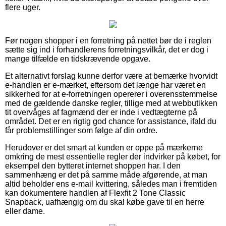
flere uger.
Før nogen shopper i en forretning på nettet bør de i reglen
sætte sig ind i forhandlerens forretningsvilkår, det er dog i
mange tilfælde en tidskrævende opgave.
Et alternativt forslag kunne derfor være at bemærke hvorvidt
e-handlen er e-mærket, eftersom det længe har været en
sikkerhed for at e-forretningen opererer i overensstemmelse
med de gældende danske regler, tillige med at webbutikken
tit overvåges af fagmænd der er inde i vedtægterne på
området. Det er en rigtig god chance for assistance, ifald du
får problemstillinger som følge af din ordre.
Herudover er det smart at kunden er oppe på mærkerne
omkring de mest essentielle regler der indvirker på købet, for
eksempel den bytteret internet shoppen har. I den
sammenhæng er det på samme måde afgørende, at man
altid beholder ens e-mail kvittering, således man i fremtiden
kan dokumentere handlen af Flexfit 2 Tone Classic
Snapback, uafhængig om du skal købe gave til en herre
eller dame.