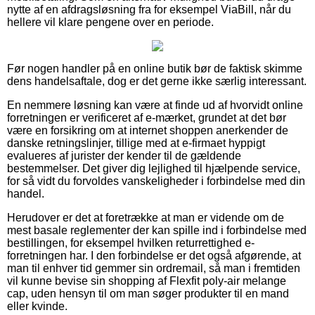
nytte af en afdragsløsning fra for eksempel ViaBill, når du
hellere vil klare pengene over en periode.
Før nogen handler på en online butik bør de faktisk skimme
dens handelsaftale, dog er det gerne ikke særlig interessant.
En nemmere løsning kan være at finde ud af hvorvidt online
forretningen er verificeret af e-mærket, grundet at det bør
være en forsikring om at internet shoppen anerkender de
danske retningslinjer, tillige med at e-firmaet hyppigt
evalueres af jurister der kender til de gældende
bestemmelser. Det giver dig lejlighed til hjælpende service,
for så vidt du forvoldes vanskeligheder i forbindelse med din
handel.
Herudover er det at foretrække at man er vidende om de
mest basale reglementer der kan spille ind i forbindelse med
bestillingen, for eksempel hvilken returrettighed e-
forretningen har. I den forbindelse er det også afgørende, at
man til enhver tid gemmer sin ordremail, så man i fremtiden
vil kunne bevise sin shopping af Flexfit poly-air melange
cap, uden hensyn til om man søger produkter til en mand
eller kvinde.