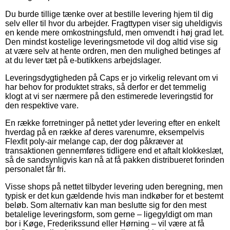
Du burde tillige tænke over at bestille levering hjem til dig
selv eller til hvor du arbejder. Fragttypen viser sig uheldigvis
en kende mere omkostningsfuld, men omvendt i høj grad let.
Den mindst kostelige leveringsmetode vil dog altid vise sig
at være selv at hente ordren, men den mulighed betinges af
at du lever tæt på e-butikkens arbejdslager.
Leveringsdygtigheden på Caps er jo virkelig relevant om vi
har behov for produktet straks, så derfor er det temmelig
klogt at vi ser nærmere på den estimerede leveringstid for
den respektive vare.
En række forretninger på nettet yder levering efter en enkelt
hverdag på en række af deres varenumre, eksempelvis
Flexfit poly-air melange cap, der dog påkræver at
transaktionen gennemføres tidligere end et aftalt klokkeslæt,
så de sandsynligvis kan nå at få pakken distribueret forinden
personalet får fri.
Visse shops på nettet tilbyder levering uden beregning, men
typisk er det kun gældende hvis man indkøber for et bestemt
beløb. Som alternativ kan man beslutte sig for den mest
betalelige leveringsform, som gerne – ligegyldigt om man
bor i Køge, Frederikssund eller Hørning – vil være at få