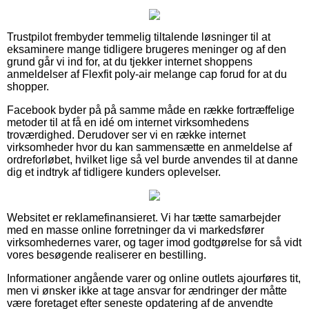
Trustpilot frembyder temmelig tiltalende løsninger til at
eksaminere mange tidligere brugeres meninger og af den
grund går vi ind for, at du tjekker internet shoppens
anmeldelser af Flexfit poly-air melange cap forud for at du
shopper.
Facebook byder på på samme måde en række fortræffelige
metoder til at få en idé om internet virksomhedens
troværdighed. Derudover ser vi en række internet
virksomheder hvor du kan sammensætte en anmeldelse af
ordreforløbet, hvilket lige så vel burde anvendes til at danne
dig et indtryk af tidligere kunders oplevelser.
Websitet er reklamefinansieret. Vi har tætte samarbejder
med en masse online forretninger da vi markedsfører
virksomhedernes varer, og tager imod godtgørelse for så vidt
vores besøgende realiserer en bestilling.
Informationer angående varer og online outlets ajourføres tit,
men vi ønsker ikke at tage ansvar for ændringer der måtte
være foretaget efter seneste opdatering af de anvendte