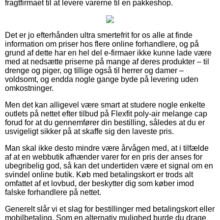
fragtfirmaet til at levere varerne til en pakkeshop.
Det er jo efterhånden ultra smertefrit for os alle at finde
information om priser hos flere online forhandlere, og på
grund af dette har en hel del e-firmaer ikke kunne lade være
med at nedsætte priserne på mange af deres produkter – til
drenge og piger, og tillige også til herrer og damer –
voldsomt, og endda nogle gange byde på levering uden
omkostninger.
Men det kan alligevel være smart at studere nogle enkelte
outlets på nettet efter tilbud på Flexfit poly-air melange cap
forud for at du gennemfører din bestilling, således at du er
usvigeligt sikker på at skaffe sig den laveste pris.
Man skal ikke desto mindre være årvågen med, at i tilfælde
af at en webbutik afhænder varer for en pris der anses for
ubegribelig god, så kan det undertiden være et signal om en
svindel online butik. Køb med betalingskort er trods alt
omfattet af et lovbud, der beskytter dig som køber imod
falske forhandlere på nettet.
Generelt slår vi et slag for bestillinger med betalingskort eller
mobilbetaling. Som en alternativ mulighed burde du drage