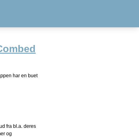
 Combed
Cappen har en buet
 fra bl.a. deres
mer og