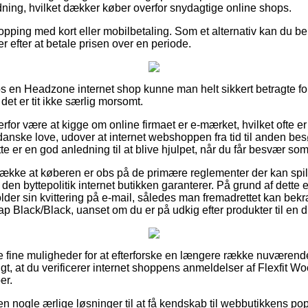
rdning, hvilket dækker køber overfor snydagtige online shops.
hopping med kort eller mobilbetaling. Som et alternativ kan du ben
ger efter at betale prisen over en periode.
s en Headzone internet shop kunne man helt sikkert betragte f
et er tit ikke særlig morsomt.
or være at kigge om online firmaet er e-mærket, hvilket ofte er 
danske love, udover at internet webshoppen fra tid til anden be
e er en god anledning til at blive hjulpet, når du får besvær som
etrække at køberen er obs på de primære reglementer der kan spil
l den byttepolitik internet butikken garanterer. På grund af dette
er sin kvittering på e-mail, således man fremadrettet kan bekræf
 Black/Black, uanset om du er på udkig efter produkter til en dr
le fine muligheder for at efterforske en længere række nuværend
digt, at du verificerer internet shoppens anmeldelser af Flexfit
er.
n nogle ærlige løsninger til at få kendskab til webbutikkens popu