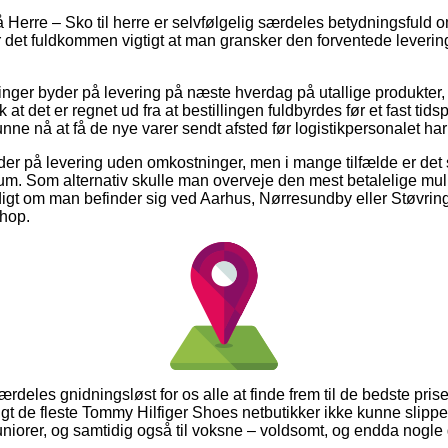
Herre – Sko til herre er selvfølgelig særdeles betydningsfuld 
er det fuldkommen vigtigt at man gransker den forventede leverin
ninger byder på levering på næste hverdag på utallige produkter
at det er regnet ud fra at bestillingen fuldbyrdes før et fast t
 kunne nå at få de nye varer sendt afsted før logistikpersonalet har 
der på levering uden omkostninger, men i mange tilfælde er de
sum. Som alternativ skulle man overveje den mest betalelige muli
igt om man befinder sig ved Aarhus, Nørresundby eller Støvring –
shop.
ærdeles gnidningsløst for os alle at finde frem til de bedste prise
ngt de fleste Tommy Hilfiger Shoes netbutikker ikke kunne slippe
juniorer, og samtidig også til voksne – voldsomt, og endda nogle 