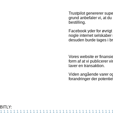
Trustpilot genererer su
grund anbefaler vi, at d
bestilling.
Facebook yder for øvrigt 
nogle internet selskaber
desuden burde tages i bru
Vores website er finansi
form af at vi publicerer
laver en transaktion.
Viden angående varer og 
forandringer der potentiel
BITLY:
1
1
1
1
1
1
1
1
1
1
1
1
1
1
1
1
1
1
1
1
1
1
1
1
1
1
1
1
1
1
1
1
1
1