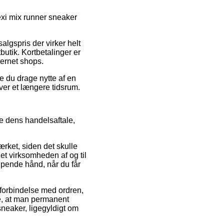
lexi mix runner sneaker
algspris der virker helt
butik. Kortbetalinger er
ternet shops.
e du drage nytte af en
over et længere tidsrum.
e dens handelsaftale,
rket, siden det skulle
net virksomheden af og til
ælpende hånd, når du får
 forbindelse med ordren,
de, at man permanent
sneaker, ligegyldigt om