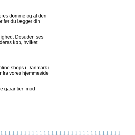
beres domme og af den
r før du lægger din
ærdighed. Desuden ses
deres køb, hvilket
online shops i Danmark i
er fra vores hjemmeside
ke garantier imod
1
1
1
1
1
1
1
1
1
1
1
1
1
1
1
1
1
1
1
1
1
1
1
1
1
1
1
1
1
1
1