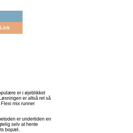
Link
pulære er i øjeblikket
Løsningen er altså ret så
 Flexi mix runner
gtmetoden er undertiden en
telig selv at hente
ets bopæl.