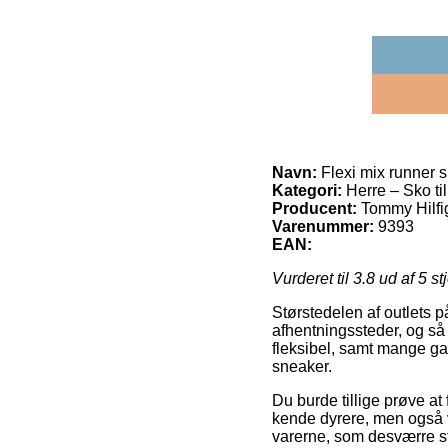
Navn:
Flexi mix runner 
Kategori:
Herre – Sko til
Producent:
Tommy Hilfi
Varenummer:
9393
EAN:
Vurderet til
3.8
ud af 5 st
Størstedelen af outlets p
afhentningssteder, og så 
fleksibel, samt mange ga
sneaker.
Du burde tillige prøve at
kende dyrere, men også v
varerne, som desværre stå