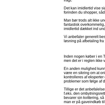
fragt.
Det kan imidlertid vise si
forinden du shopper, såd
Man bør trods alt ikke un
fantastisk overkommelig, 
imidlertid dækket ind und
Vi anbefaler generelt bes
løsning på afbetaling fra
Inden nogen køber i en 
men det er i reglen ikke
En anden mulighed kunne
være en sikring om at onl
kontrolleres af eksperter
problemer som følge af di
Tillige er det anbefalel
f.eks. den ombytningsrett
bevarer sin kvittering, s
man er på gaveindkøb til