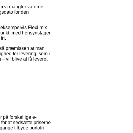
om vi mangler varerne
gsdato for den
, eksempelvis Flexi mix
idspunkt, med hensynstagen
fri.
t så præmissen at man
ghed for levering, som i
 vil blive at få leveret
r på forskellige e-
 for at nedsætte priserne
gange tilbyde portofri