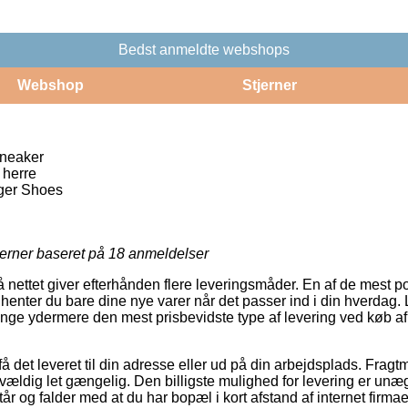
Bedst anmeldte webshops
Webshop
Stjerner
sneaker
 herre
ger Shoes
jerner baseret på
18
anmeldelser
å nettet giver efterhånden flere leveringsmåder. En af de mest po
henter du bare dine nye varer når det passer ind i din hverdag. 
nge ydermere den mest prisbevidste type af levering ved køb af
 få det leveret til din adresse eller ud på din arbejdsplads. Fra
ældig let gængelig. Den billigste mulighed for levering er unæg
r og falder med at du har bopæl i kort afstand af internet firma