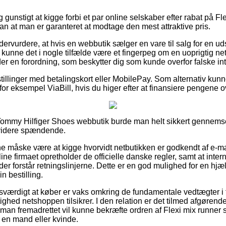
g gunstigt at kigge forbi et par online selskaber efter rabat på F
an at man er garanteret at modtage den mest attraktive pris.
dervurdere, at hvis en webbutik sælger en vare til salg for en uds
kunne det i nogle tilfælde være et fingerpeg om en uoprigtig net
er en forordning, som beskytter dig som kunde overfor falske in
tillinger med betalingskort eller MobilePay. Som alternativ kunn
 for eksempel ViaBill, hvis du higer efter at finansiere pengene 
Tommy Hilfiger Shoes webbutik burde man helt sikkert gennems
 videre spændende.
 måske være at kigge hvorvidt netbutikken er godkendt af e-mæ
ine firmaet opretholder de officielle danske regler, samt at inter
 der forstår retningslinjerne. Dette er en god mulighed for en hj
n bestilling.
sesværdigt at køber er vaks omkring de fundamentale vedtægter i
ighed netshoppen tilsikrer. I den relation er det tilmed afgøren
å man fremadrettet vil kunne bekræfte ordren af Flexi mix runner 
 en mand eller kvinde.