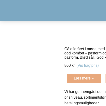
Gå efteråret i møde med 
god komfort – pasform og 
pasform, Blød sål., God 
800
kr.
(Vis fragtpris)
Læs mere »
Vi har gennemgået de mes
prisniveau, sortimentstø
betalingsmuligheder.