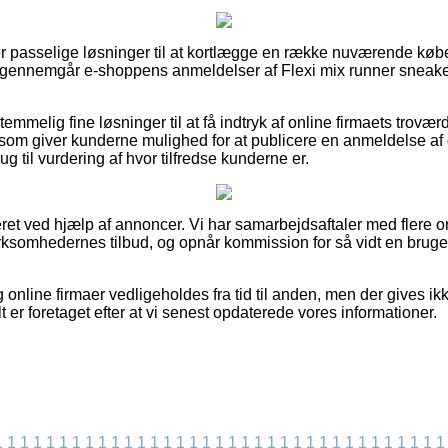
per passelige løsninger til at kortlægge en række nuværende kø
u gennemgår e-shoppens anmeldelser af Flexi mix runner sneake
temmelig fine løsninger til at få indtryk af online firmaets trov
 som giver kunderne mulighed for at publicere en anmeldelse af 
g til vurdering af hvor tilfredse kunderne er.
eret ved hjælp af annoncer. Vi har samarbejdsaftaler med flere 
 virksomhedernes tilbud, og opnår kommission for så vidt en brug
online firmaer vedligeholdes fra tid til anden, men der gives ik
t er foretaget efter at vi senest opdaterede vores informationer.
1
1
1
1
1
1
1
1
1
1
1
1
1
1
1
1
1
1
1
1
1
1
1
1
1
1
1
1
1
1
1
1
1
1
1