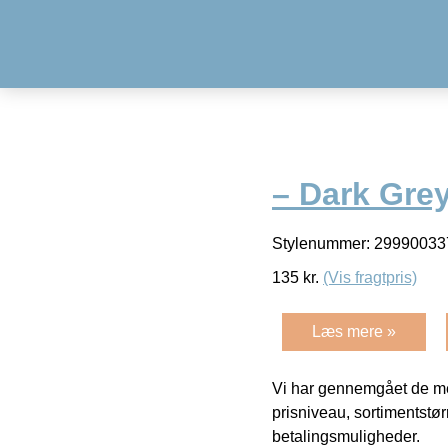
– Dark Gre
Stylenummer: 299900337
135
kr.
(Vis fragtpris)
Læs mere »
Vi har gennemgået de mes
prisniveau, sortimentstø
betalingsmuligheder.