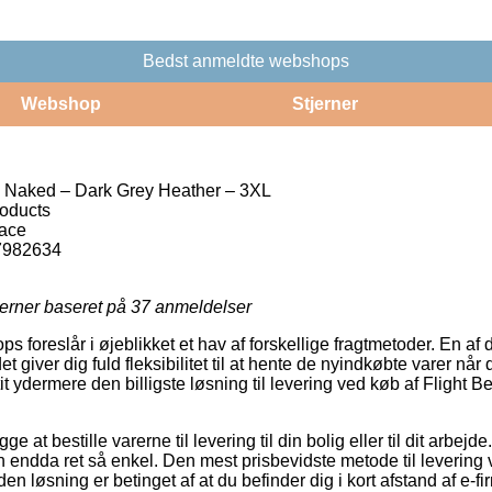
Bedst anmeldte webshops
Webshop
Stjerner
n Naked – Dark Grey Heather – 3XL
roducts
Face
7982634
jerner baseret på
37
anmeldelser
s foreslår i øjeblikket et hav af forskellige fragtmetoder. En af 
 giver dig fuld fleksibilitet til at hente de nyindkøbte varer når 
it ydermere den billigste løsning til levering ved køb af Flight 
at bestille varerne til levering til din bolig eller til dit arbejde
 endda ret så enkel. Den mest prisbevidste metode til levering v
n løsning er betinget af at du befinder dig i kort afstand af e-fi