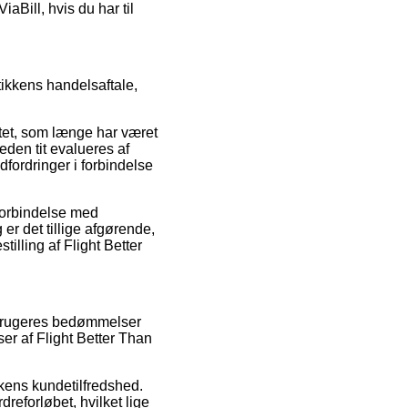
iaBill, hvis du har til
tikkens handelsaftale,
ttet, som længe har været
heden tit evalueres af
dfordringer i forbindelse
 forbindelse med
r det tillige afgørende,
illing af Flight Better
orbrugeres bedømmelser
er af Flight Better Than
kkens kundetilfredshed.
reforløbet, hvilket lige