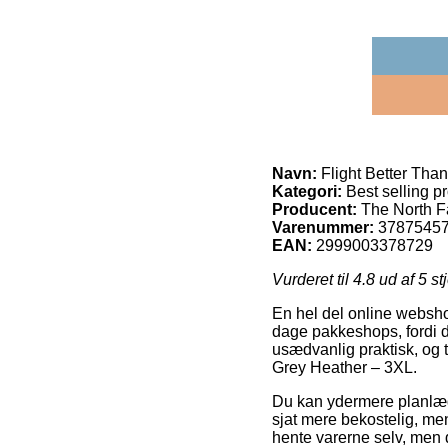
Navn:
Flight Better Tha
Kategori:
Best selling p
Producent:
The North 
Varenummer:
3787545
EAN:
2999003378729
Vurderet til
4.8
ud af 5 st
En hel del online webshop
dage pakkeshops, fordi det
usædvanlig praktisk, og t
Grey Heather – 3XL.
Du kan ydermere planlægge 
sjat mere bekostelig, men
hente varerne selv, men de