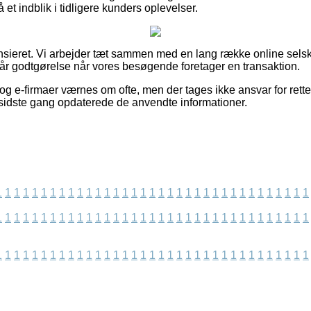
å et indblik i tidligere kunders oplevelser.
sieret. Vi arbejder tæt sammen med en lang række online selsk
når godtgørelse når vores besøgende foretager en transaktion.
g e-firmaer værnes om ofte, men der tages ikke ansvar for rettel
i sidste gang opdaterede de anvendte informationer.
1
1
1
1
1
1
1
1
1
1
1
1
1
1
1
1
1
1
1
1
1
1
1
1
1
1
1
1
1
1
1
1
1
1
1
1
1
1
1
1
1
1
1
1
1
1
1
1
1
1
1
1
1
1
1
1
1
1
1
1
1
1
1
1
1
1
1
1
1
1
1
1
1
1
1
1
1
1
1
1
1
1
1
1
1
1
1
1
1
1
1
1
1
1
1
1
1
1
1
1
1
1
1
1
1