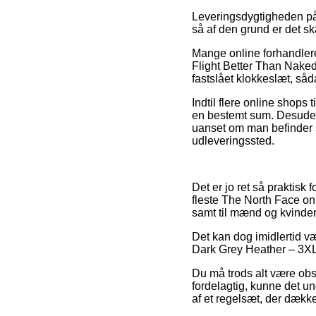
Leveringsdygtigheden på 
så af den grund er det s
Mange online forhandlere
Flight Better Than Naked
fastslået klokkeslæt, såda
Indtil flere online shops 
en bestemt sum. Desuden k
uanset om man befinder si
udleveringssted.
Det er jo ret så praktisk 
fleste The North Face onl
samt til mænd og kvinder 
Det kan dog imidlertid væ
Dark Grey Heather – 3XL 
Du må trods alt være obs
fordelagtig, kunne det un
af et regelsæt, der dække