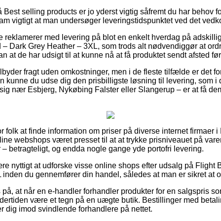
Best selling products er jo yderst vigtig såfremt du har behov f
kam vigtigt at man undersøger leveringstidspunktet ved det ve
 reklamerer med levering på blot en enkelt hverdag på adskilli
 – Dark Grey Heather – 3XL, som trods alt nødvendiggør at ord
n at de har udsigt til at kunne nå at få produktet sendt afsted før
tilbyder fragt uden omkostninger, men i de fleste tilfælde er det f
unne du udse dig den prisbilligste løsning til levering, som i d
g nær Esbjerg, Nykøbing Falster eller Slangerup – er at få dem t
for folk at finde information om priser på diverse internet firmaer
ine webshops været presset til at at trykke prisniveauet på varer
– betragteligt, og endda nogle gange yde portofri levering.
re nyttigt at udforske visse online shops efter udsalg på Flight
inden du gennemfører din handel, således at man er sikret at o
 på, at når en e-handler forhandler produkter for en salgspris 
dertiden være et tegn på en uægte butik. Bestillinger med betali
r dig imod svindlende forhandlere på nettet.