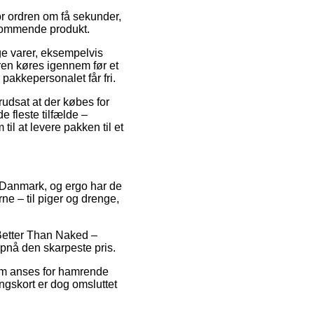
or ordren om få sekunder,
dkommende produkt.
ge varer, eksempelvis
ren køres igennem før et
 pakkepersonalet får fri.
orudsat at der købes for
e fleste tilfælde –
il at levere pakken til et
 i Danmark, og ergo har de
ne – til piger og drenge,
 Better Than Naked –
pnå den skarpeste pris.
som anses for hamrende
ngskort er dog omsluttet