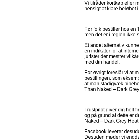
Vi tilråder kortkøb eller 
hensigt at klare beløbet i
Før folk bestiller hos e
men det er i reglen ikke s
Et andet alternativ kunn
en indikator for at intern
jurister der mestrer vilkå
med din handel.
For øvrigt foreslår vi at
bestillingen, som eksemp
at man stadigvæk bibehold
Than Naked – Dark Grey 
Trustpilot giver dig hel
og på grund af dette er d
Naked – Dark Grey Heathe
Facebook leverer desuden 
Desuden møder vi endda i