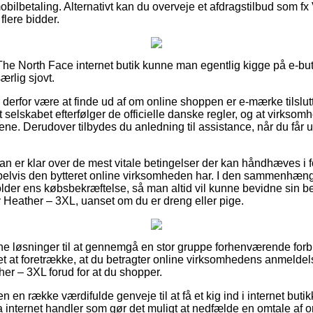
mobilbetaling. Alternativt kan du overveje et afdragstilbud som fx V
 flere bidder.
n The North Face internet butik kunne man egentlig kigge på e-bu
ærlig sjovt.
e derfor være at finde ud af om online shoppen er e-mærke tilslu
et selskabet efterfølger de officielle danske regler, og at virksom
rene. Derudover tilbydes du anledning til assistance, når du får u
 man er klar over de mest vitale betingelser der kan håndhæves i
elvis den bytteret online virksomheden har. I den sammenhæng e
er ens købsbekræftelse, så man altid vil kunne bevidne sin best
Heather – 3XL, uanset om du er dreng eller pige.
t fine løsninger til at gennemgå en stor gruppe forhenværende f
et at foretrække, at du betragter online virksomhedens anmeldels
r – 3XL forud for at du shopper.
en række værdifulde genveje til at få et kig ind i internet buti
nternet handler som gør det muligt at nedfælde en omtale af ord