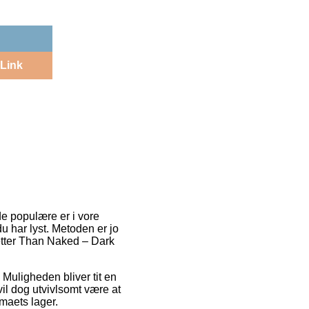
Link
de populære er i vore
du har lyst. Metoden er jo
Better Than Naked – Dark
. Muligheden bliver tit en
il dog utvivlsomt være at
rmaets lager.