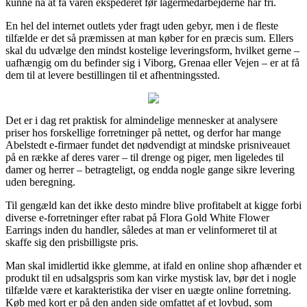
kunne nå at få varen ekspederet før lagermedarbejderne har fri.
En hel del internet outlets yder fragt uden gebyr, men i de fleste
tilfælde er det så præmissen at man køber for en præcis sum. Ellers
skal du udvælge den mindst kostelige leveringsform, hvilket gerne –
uafhængig om du befinder sig i Viborg, Grenaa eller Vejen – er at få
dem til at levere bestillingen til et afhentningssted.
Det er i dag ret praktisk for almindelige mennesker at analysere
priser hos forskellige forretninger på nettet, og derfor har mange
Abelstedt e-firmaer fundet det nødvendigt at mindske prisniveauet
på en række af deres varer – til drenge og piger, men ligeledes til
damer og herrer – betragteligt, og endda nogle gange sikre levering
uden beregning.
Til gengæld kan det ikke desto mindre blive profitabelt at kigge forbi
diverse e-forretninger efter rabat på Flora Gold White Flower
Earrings inden du handler, således at man er velinformeret til at
skaffe sig den prisbilligste pris.
Man skal imidlertid ikke glemme, at ifald en online shop afhænder et
produkt til en udsalgspris som kan virke mystisk lav, bør det i nogle
tilfælde være et karakteristika der viser en uægte online forretning.
Køb med kort er på den anden side omfattet af et lovbud, som