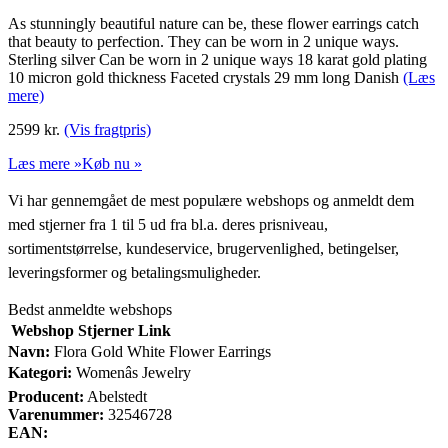
As stunningly beautiful nature can be, these flower earrings catch
that beauty to perfection. They can be worn in 2 unique ways.
Sterling silver Can be worn in 2 unique ways 18 karat gold plating
10 micron gold thickness Faceted crystals 29 mm long Danish
(Læs
mere)
2599
kr.
(Vis fragtpris)
Læs mere »
Køb nu »
Vi har gennemgået de mest populære webshops og anmeldt dem
med stjerner fra 1 til 5 ud fra bl.a. deres prisniveau,
sortimentstørrelse, kundeservice, brugervenlighed, betingelser,
leveringsformer og betalingsmuligheder.
Bedst anmeldte webshops
Webshop
Stjerner
Link
Navn:
Flora Gold White Flower Earrings
Kategori:
Womenâs Jewelry
Producent:
Abelstedt
Varenummer:
32546728
EAN: