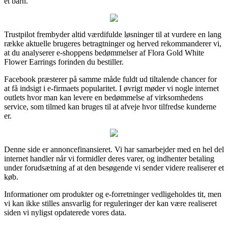
et barn.
Trustpilot frembyder altid værdifulde løsninger til at vurdere en lang
række aktuelle brugeres betragtninger og herved rekommanderer vi,
at du analyserer e-shoppens bedømmelser af Flora Gold White
Flower Earrings forinden du bestiller.
Facebook præsterer på samme måde fuldt ud tiltalende chancer for
at få indsigt i e-firmaets popularitet. I øvrigt møder vi nogle internet
outlets hvor man kan levere en bedømmelse af virksomhedens
service, som tilmed kan bruges til at afveje hvor tilfredse kunderne
er.
Denne side er annoncefinansieret. Vi har samarbejder med en hel del
internet handler når vi formidler deres varer, og indhenter betaling
under forudsætning af at den besøgende vi sender videre realiserer et
køb.
Informationer om produkter og e-forretninger vedligeholdes tit, men
vi kan ikke stilles ansvarlig for reguleringer der kan være realiseret
siden vi nyligst opdaterede vores data.