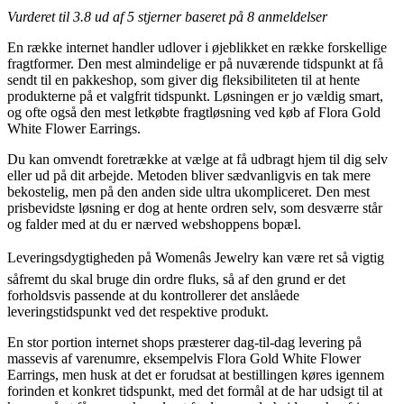
Vurderet til
3.8
ud af 5 stjerner baseret på
8
anmeldelser
En række internet handler udlover i øjeblikket en række forskellige
fragtformer. Den mest almindelige er på nuværende tidspunkt at få
sendt til en pakkeshop, som giver dig fleksibiliteten til at hente
produkterne på et valgfrit tidspunkt. Løsningen er jo vældig smart,
og ofte også den mest letkøbte fragtløsning ved køb af Flora Gold
White Flower Earrings.
Du kan omvendt foretrække at vælge at få udbragt hjem til dig selv
eller ud på dit arbejde. Metoden bliver sædvanligvis en tak mere
bekostelig, men på den anden side ultra ukompliceret. Den mest
prisbevidste løsning er dog at hente ordren selv, som desværre står
og falder med at du er nærved webshoppens bopæl.
Leveringsdygtigheden på Womenâs Jewelry kan være ret så vigtig
såfremt du skal bruge din ordre fluks, så af den grund er det
forholdsvis passende at du kontrollerer det anslåede
leveringstidspunkt ved det respektive produkt.
En stor portion internet shops præsterer dag-til-dag levering på
massevis af varenumre, eksempelvis Flora Gold White Flower
Earrings, men husk at det er forudsat at bestillingen køres igennem
forinden et konkret tidspunkt, med det formål at de har udsigt til at