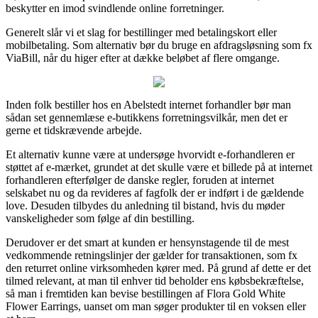
beskytter en imod svindlende online forretninger.
Generelt slår vi et slag for bestillinger med betalingskort eller
mobilbetaling. Som alternativ bør du bruge en afdragsløsning som fx
ViaBill, når du higer efter at dække beløbet af flere omgange.
Inden folk bestiller hos en Abelstedt internet forhandler bør man
sådan set gennemlæse e-butikkens forretningsvilkår, men det er
gerne et tidskrævende arbejde.
Et alternativ kunne være at undersøge hvorvidt e-forhandleren er
støttet af e-mærket, grundet at det skulle være et billede på at internet
forhandleren efterfølger de danske regler, foruden at internet
selskabet nu og da revideres af fagfolk der er indført i de gældende
love. Desuden tilbydes du anledning til bistand, hvis du møder
vanskeligheder som følge af din bestilling.
Derudover er det smart at kunden er hensynstagende til de mest
vedkommende retningslinjer der gælder for transaktionen, som fx
den returret online virksomheden kører med. På grund af dette er det
tilmed relevant, at man til enhver tid beholder ens købsbekræftelse,
så man i fremtiden kan bevise bestillingen af Flora Gold White
Flower Earrings, uanset om man søger produkter til en voksen eller