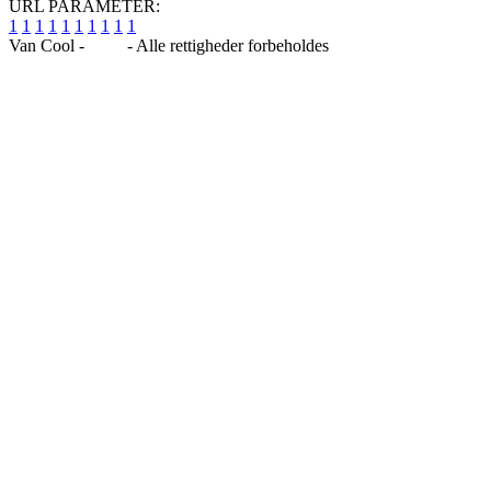
URL PARAMETER:
1
1
1
1
1
1
1
1
1
1
Van Cool -
Blog
- Alle rettigheder forbeholdes