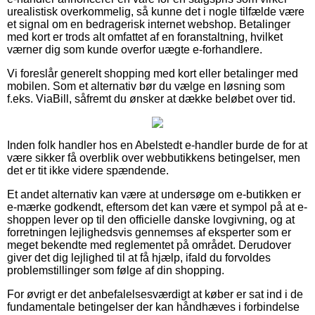
urealistisk overkommelig, så kunne det i nogle tilfælde være
et signal om en bedragerisk internet webshop. Betalinger
med kort er trods alt omfattet af en foranstaltning, hvilket
værner dig som kunde overfor uægte e-forhandlere.
Vi foreslår generelt shopping med kort eller betalinger med
mobilen. Som et alternativ bør du vælge en løsning som
f.eks. ViaBill, såfremt du ønsker at dække beløbet over tid.
Inden folk handler hos en Abelstedt e-handler burde de for at
være sikker få overblik over webbutikkens betingelser, men
det er tit ikke videre spændende.
Et andet alternativ kan være at undersøge om e-butikken er
e-mærke godkendt, eftersom det kan være et sympol på at e-
shoppen lever op til den officielle danske lovgivning, og at
forretningen lejlighedsvis gennemses af eksperter som er
meget bekendte med reglementet på området. Derudover
giver det dig lejlighed til at få hjælp, ifald du forvoldes
problemstillinger som følge af din shopping.
For øvrigt er det anbefalelsesværdigt at køber er sat ind i de
fundamentale betingelser der kan håndhæves i forbindelse