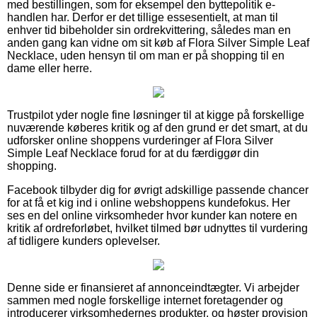
med bestillingen, som for eksempel den byttepolitik e-
handlen har. Derfor er det tillige essesentielt, at man til
enhver tid bibeholder sin ordrekvittering, således man en
anden gang kan vidne om sit køb af Flora Silver Simple Leaf
Necklace, uden hensyn til om man er på shopping til en
dame eller herre.
Trustpilot yder nogle fine løsninger til at kigge på forskellige
nuværende køberes kritik og af den grund er det smart, at du
udforsker online shoppens vurderinger af Flora Silver
Simple Leaf Necklace forud for at du færdiggør din
shopping.
Facebook tilbyder dig for øvrigt adskillige passende chancer
for at få et kig ind i online webshoppens kundefokus. Her
ses en del online virksomheder hvor kunder kan notere en
kritik af ordreforløbet, hvilket tilmed bør udnyttes til vurdering
af tidligere kunders oplevelser.
Denne side er finansieret af annonceindtægter. Vi arbejder
sammen med nogle forskellige internet foretagender og
introducerer virksomhedernes produkter, og høster provision