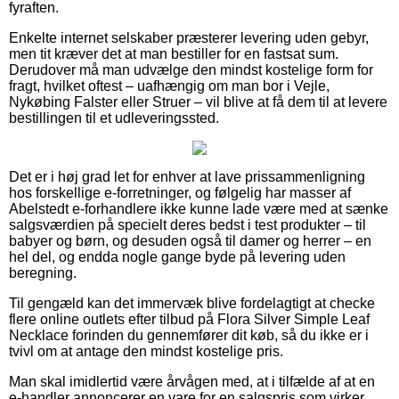
fyraften.
Enkelte internet selskaber præsterer levering uden gebyr,
men tit kræver det at man bestiller for en fastsat sum.
Derudover må man udvælge den mindst kostelige form for
fragt, hvilket oftest – uafhængig om man bor i Vejle,
Nykøbing Falster eller Struer – vil blive at få dem til at levere
bestillingen til et udleveringssted.
Det er i høj grad let for enhver at lave prissammenligning
hos forskellige e-forretninger, og følgelig har masser af
Abelstedt e-forhandlere ikke kunne lade være med at sænke
salgsværdien på specielt deres bedst i test produkter – til
babyer og børn, og desuden også til damer og herrer – en
hel del, og endda nogle gange byde på levering uden
beregning.
Til gengæld kan det immervæk blive fordelagtigt at checke
flere online outlets efter tilbud på Flora Silver Simple Leaf
Necklace forinden du gennemfører dit køb, så du ikke er i
tvivl om at antage den mindst kostelige pris.
Man skal imidlertid være årvågen med, at i tilfælde af at en
e-handler annoncerer en vare for en salgspris som virker