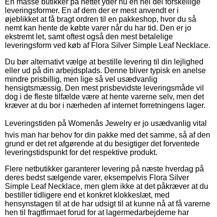
En masse butikker på nettet yder nu en hel del forskellige
leveringsformer. En af dem der er mest anvendt er i
øjeblikket at få bragt ordren til en pakkeshop, hvor du så
nemt kan hente de købte varer når du har tid. Den er jo
ekstremt let, samt oftest også den mest betalelige
leveringsform ved køb af Flora Silver Simple Leaf Necklace.
Du bør alternativt vælge at bestille levering til din lejlighed
eller ud på din arbejdsplads. Denne bliver typisk en anelse
mindre prisbillig, men lige så vel usædvanlig
hensigtsmæssig. Den mest prisbevidste leveringsmåde vil
dog i de fleste tilfælde være at hente varerne selv, men det
kræver at du bor i nærheden af internet forretningens lager.
Leveringstiden på Womenâs Jewelry er jo usædvanlig vital
hvis man har behov for din pakke med det samme, så af den
grund er det ret afgørende at du besigtiger det forventede
leveringstidspunkt for det respektive produkt.
Flere netbutikker garanterer levering på næste hverdag på
deres bedst sælgende varer, eksempelvis Flora Silver
Simple Leaf Necklace, men glem ikke at det påkræver at du
bestiller tidligere end et konkret klokkeslæt, med
hensynstagen til at de har udsigt til at kunne nå at få varerne
hen til fragtfirmaet forud for at lagermedarbejderne har