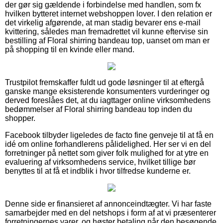
der gør sig gældende i forbindelse med handlen, som fx
hvilken bytteret internet webshoppen lover. I den relation er
det virkelig afgørende, at man stadig bevarer ens e-mail
kvittering, således man fremadrettet vil kunne eftervise sin
bestilling af Floral shirring bandeau top, uanset om man er
på shopping til en kvinde eller mand.
Trustpilot fremskaffer fuldt ud gode løsninger til at eftergå
ganske mange eksisterende konsumenters vurderinger og
derved foreslåes det, at du iagttager online virksomhedens
bedømmelser af Floral shirring bandeau top inden du
shopper.
Facebook tilbyder ligeledes de facto fine genveje til at få en
idé om online forhandlerens pålidelighed. Her ser vi en del
forretninger på nettet som giver folk mulighed for at ytre en
evaluering af virksomhedens service, hvilket tillige bør
benyttes til at få et indblik i hvor tilfredse kunderne er.
Denne side er finansieret af annonceindtægter. Vi har faste
samarbejder med en del netshops i form af at vi præsenterer
forretningernes varer, og høster betaling når den besøgende