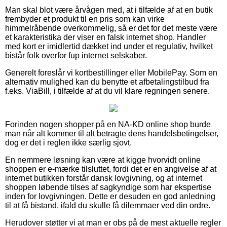
Man skal blot være årvågen med, at i tilfælde af at en butik
frembyder et produkt til en pris som kan virke
himmelråbende overkommelig, så er det for det meste være
et karakteristika der viser en falsk internet shop. Handler
med kort er imidlertid dækket ind under et regulativ, hvilket
bistår folk overfor fup internet selskaber.
Generelt foreslår vi kortbestillinger eller MobilePay. Som en
alternativ mulighed kan du benytte et afbetalingstilbud fra
f.eks. ViaBill, i tilfælde af at du vil klare regningen senere.
Forinden nogen shopper på en NA-KD online shop burde
man når alt kommer til alt betragte dens handelsbetingelser,
dog er det i reglen ikke særlig sjovt.
En nemmere løsning kan være at kigge hvorvidt online
shoppen er e-mærke tilsluttet, fordi det er en angivelse af at
internet butikken forstår dansk lovgivning, og at internet
shoppen løbende tilses af sagkyndige som har ekspertise
inden for lovgivningen. Dette er desuden en god anledning
til at få bistand, ifald du skulle få dilemmaer ved din ordre.
Herudover støtter vi at man er obs på de mest aktuelle regler