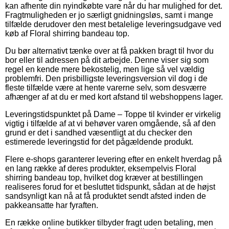
kan afhente din nyindkøbte vare når du har mulighed for det.
Fragtmuligheden er jo særligt gnidningsløs, samt i mange
tilfælde derudover den mest betalelige leveringsudgave ved
køb af Floral shirring bandeau top.
Du bør alternativt tænke over at få pakken bragt til hvor du
bor eller til adressen på dit arbejde. Denne viser sig som
regel en kende mere bekostelig, men lige så vel vældig
problemfri. Den prisbilligste leveringsversion vil dog i de
fleste tilfælde være at hente varerne selv, som desværre
afhænger af at du er med kort afstand til webshoppens lager.
Leveringstidspunktet på Dame – Toppe til kvinder er virkelig
vigtig i tilfælde af at vi behøver varen omgående, så af den
grund er det i sandhed væsentligt at du checker den
estimerede leveringstid for det pågældende produkt.
Flere e-shops garanterer levering efter en enkelt hverdag på
en lang række af deres produkter, eksempelvis Floral
shirring bandeau top, hvilket dog kræver at bestillingen
realiseres forud for et besluttet tidspunkt, sådan at de højst
sandsynligt kan nå at få produktet sendt afsted inden de
pakkeansatte har fyraften.
En række online butikker tilbyder fragt uden betaling, men