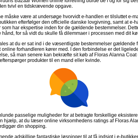
ruuns Bazaar Women online forretning burde de i og for sig be
uden tvivl en tidskrævende opgave.
måske være at undersøge hvorvidt e-handlen er tilsluttet e-mær
butikken efterfølger den officielle danske lovgivning, samt at e
er som har ekspertise inden for de gældende bestemmelser. Det
e hånd, for så vidt du skulle få dilemmaer i processen med dit kø
les at du er sat ind i de væsentligste bestemmelser gældende f
 online forhandleren kører med. I den forbindelse er det ligeled
lse, så man senere kan bekræfte sit køb af Floras Alanna Coat
fterspørger produkter til en mand eller kvinde.
nlunde passelige muligheder for at betragte forskellige eksis
 en hjælp, at du læser online virksomhedens ratings af Floras Al
ærdiggør din shopping.
nende adskillige fantastiske løsninger til at få indsigt i e-butikk