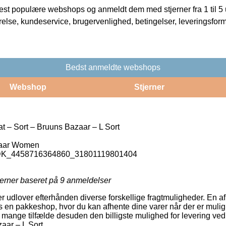
t populære webshops og anmeldt dem med stjerner fra 1 til 5 ud
rrelse, kundeservice, brugervenlighed, betingelser, leveringsfor
Bedst anmeldte webshops
Webshop
Stjerner
t – Sort – Bruuns Bazaar – L Sort
aar Women
_DK_4458716364860_31801119801404
jerner baseret på
9
anmeldelser
er udlover efterhånden diverse forskellige fragtmuligheder. En a
os en pakkeshop, hvor du kan afhente dine varer når der er mulig
i mange tilfælde desuden den billigste mulighed for levering ve
aar – L Sort.