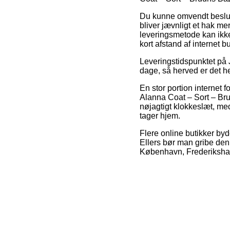
Du kunne omvendt beslutte
bliver jævnligt et hak me
leveringsmetode kan ikke
kort afstand af internet b
Leveringstidspunktet på 
dage, så herved er det he
En stor portion internet 
Alanna Coat – Sort – Bru
nøjagtigt klokkeslæt, med
tager hjem.
Flere online butikker byd
Ellers bør man gribe den
København, Frederikshavn 