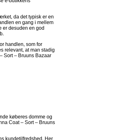
se e-butikkens
ket, da det typisk er en
-handlen en gang i mellem
te er desuden en god
b.
or handlen, som for
es relevant, at man stadig
 – Sort – Bruuns Bazaar
terende køberes domme og
anna Coat – Sort – Bruuns
ens kundetilfredshed. Her