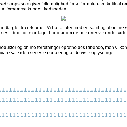
 webshops som giver folk mulighed for at formulere en kritik af o
 at fornemme kundetilfredsheden.
f indtægter fra reklamer. Vi har aftaler med en samling af online
rnes tilbud, og modtager honorar om de personer vi sender vid
dukter og online forretninger opretholdes løbende, men vi kan i
er iværksat siden seneste opdatering af de viste oplysninger.
1
1
1
1
1
1
1
1
1
1
1
1
1
1
1
1
1
1
1
1
1
1
1
1
1
1
1
1
1
1
1
1
1
1
1
1
1
1
1
1
1
1
1
1
1
1
1
1
1
1
1
1
1
1
1
1
1
1
1
1
1
1
1
1
1
1
1
1
1
1
1
1
1
1
1
1
1
1
1
1
1
1
1
1
1
1
1
1
1
1
1
1
1
1
1
1
1
1
1
1
1
1
1
1
1