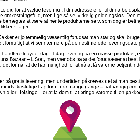
 dig for at vælge levering til din adresse eller til din arbejds
re omkostningsfuld, men lige så vel virkelig gnidningsløs. Den 
 benægtes at være at hente produkterne selv, som dog er beting
utikkens lager.
Jakker er jo temmelig væsentlig forudsat man står og skal bruge
lt fornuftigt at vi ser nærmere på den estimerede leveringsdato 
forhandlere tilbyder dag-til-dag levering på en masse produkter,
uns Bazaar – L Sort, men vær obs på at det forudsætter at bestil
 det formål at de har mulighed for at nå at få varerne betjent ind
er på gratis levering, men undertiden påkræves det at man bestil
 mindst kostelige fragtform, der mange gange – uafhængig om m
eller Helsinge – er at få dem til at bringe varerne til en pakk