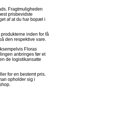
plads. Fragtmuligheden
mest prisbevidste
et af at du har bopæl i
 produkterne inden for få
på den respektive vare.
 eksempelvis Floras
lingen anbringes før et
en de logistikansatte
ler for en bestemt pris.
an opholder sig i
eshop.