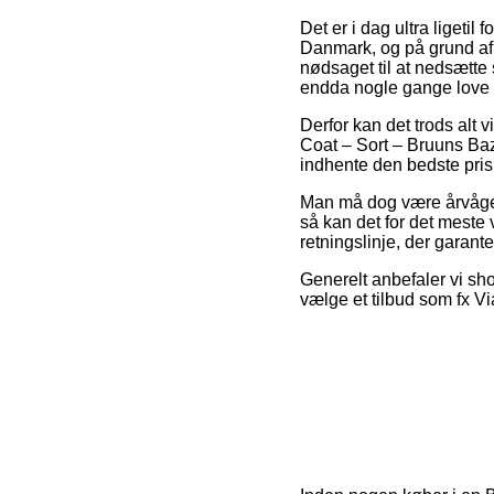
Det er i dag ultra ligetil 
Danmark, og på grund af 
nødsaget til at nedsætte 
endda nogle gange love g
Derfor kan det trods alt v
Coat – Sort – Bruuns Baza
indhente den bedste pris
Man må dog være årvågen m
så kan det for det meste 
retningslinje, der garant
Generelt anbefaler vi sh
vælge et tilbud som fx ViaB