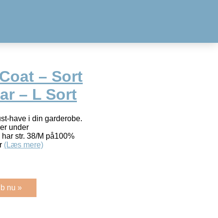
Coat – Sort
r – L Sort
st-have i din garderobe.
er under
har str. 38/M på100%
ar
(Læs mere)
b nu »