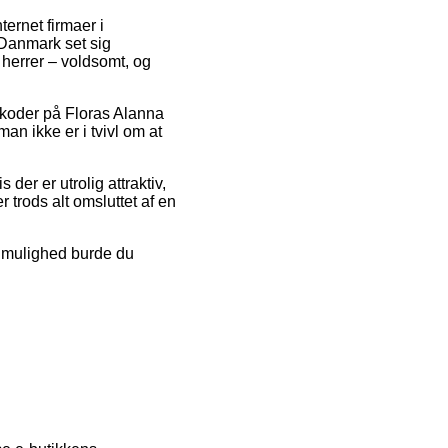
nternet firmaer i
 Danmark set sig
g herrer – voldsomt, og
batkoder på Floras Alanna
an ikke er i tvivl om at
der er utrolig attraktiv,
 trods alt omsluttet af en
v mulighed burde du