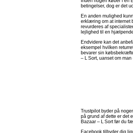
Inden nogen køber i en B
betingelser, dog er det 
En anden mulighed kunne 
erklæring om at internet 
revurderes af specialist
lejlighed til en hjælpend
Endvidere kan det anbefa
eksempel hvilken returret
bevarer sin købsbekræfte
– L Sort, uanset om man e
Trustpilot byder på noge
på grund af dette er det
Bazaar – L Sort før du f
Facebook tilbyder dig lig