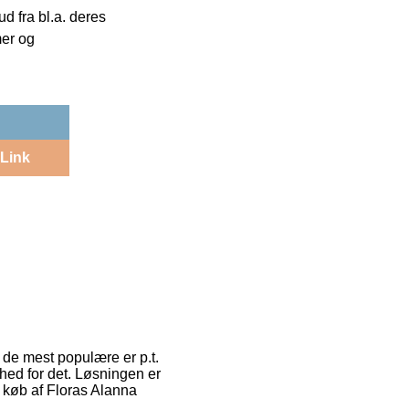
 fra bl.a. deres
mer og
Link
f de mest populære er p.t.
hed for det. Løsningen er
d køb af Floras Alanna