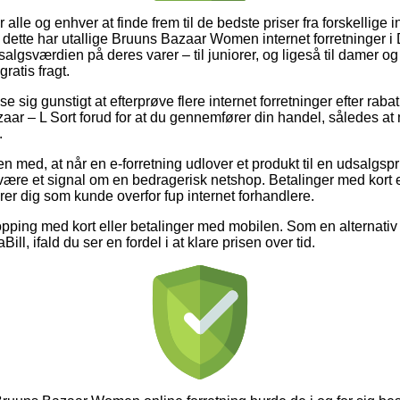
for alle og enhver at finde frem til de bedste priser fra forskellige i
dette har utallige Bruuns Bazaar Women internet forretninger i
salgsværdien på deres varer – til juniorer, og ligeså til damer o
ratis fragt.
ise sig gunstigt at efterprøve flere internet forretninger efter ra
ar – L Sort forud for at du gennemfører din handel, således at m
.
ed, at når en e-forretning udlover et produkt til en udsalgspris 
være et signal om en bedragerisk netshop. Betalinger med kort er
erer dig som kunde overfor fup internet forhandlere.
opping med kort eller betalinger med mobilen. Som en alternati
ill, ifald du ser en fordel i at klare prisen over tid.