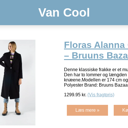
Van Cool
Floras Alanna 
– Bruuns Bazaa
Denne klassiske frakke er et mu
Den har to lommer og længden 
knæene.Modellen er 174 cm og 
Polyester Brand: Bruuns Baza
1299.95
kr.
(Vis fragtpris)
Læs mere »
Kø