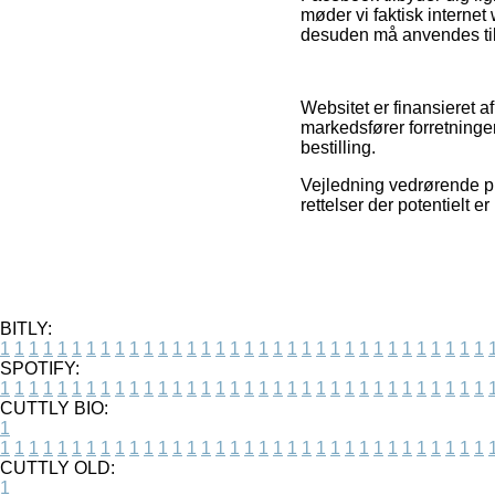
møder vi faktisk internet
desuden må anvendes til
Websitet er finansieret a
markedsfører forretninge
bestilling.
Vejledning vedrørende pro
rettelser der potentielt 
BITLY:
1
1
1
1
1
1
1
1
1
1
1
1
1
1
1
1
1
1
1
1
1
1
1
1
1
1
1
1
1
1
1
1
1
1
SPOTIFY:
1
1
1
1
1
1
1
1
1
1
1
1
1
1
1
1
1
1
1
1
1
1
1
1
1
1
1
1
1
1
1
1
1
1
CUTTLY BIO:
1
1
1
1
1
1
1
1
1
1
1
1
1
1
1
1
1
1
1
1
1
1
1
1
1
1
1
1
1
1
1
1
1
1
1
CUTTLY OLD:
1