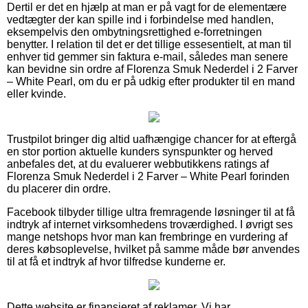
Dertil er det en hjælp at man er på vagt for de elementære
vedtægter der kan spille ind i forbindelse med handlen,
eksempelvis den ombytningsrettighed e-forretningen
benytter. I relation til det er det tillige essesentielt, at man til
enhver tid gemmer sin faktura e-mail, således man senere
kan bevidne sin ordre af Florenza Smuk Nederdel i 2 Farver
– White Pearl, om du er på udkig efter produkter til en mand
eller kvinde.
Trustpilot bringer dig altid uafhængige chancer for at eftergå
en stor portion aktuelle kunders synspunkter og herved
anbefales det, at du evaluerer webbutikkens ratings af
Florenza Smuk Nederdel i 2 Farver – White Pearl forinden
du placerer din ordre.
Facebook tilbyder tillige ultra fremragende løsninger til at få
indtryk af internet virksomhedens troværdighed. I øvrigt ses
mange netshops hvor man kan frembringe en vurdering af
deres købsoplevelse, hvilket på samme måde bør anvendes
til at få et indtryk af hvor tilfredse kunderne er.
Dette website er finansieret af reklamer. Vi har