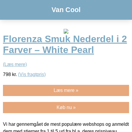
Van Cool
Florenza Smuk Nederdel i 2
Farver – White Pearl
(Læs mere)
798
kr.
(Vis fragtpris)
Læs mere »
Køb nu »
Vi har gennemgået de mest populære webshops og anmeldt
dem med stjerner fra 1 til 5 ud fra bl.a. deres prisniveau,