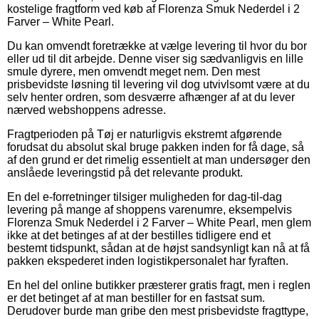
kostelige fragtform ved køb af Florenza Smuk Nederdel i 2
Farver – White Pearl.
Du kan omvendt foretrække at vælge levering til hvor du bor
eller ud til dit arbejde. Denne viser sig sædvanligvis en lille
smule dyrere, men omvendt meget nem. Den mest
prisbevidste løsning til levering vil dog utvivlsomt være at du
selv henter ordren, som desværre afhænger af at du lever
nærved webshoppens adresse.
Fragtperioden på Tøj er naturligvis ekstremt afgørende
forudsat du absolut skal bruge pakken inden for få dage, så
af den grund er det rimelig essentielt at man undersøger den
anslåede leveringstid på det relevante produkt.
En del e-forretninger tilsiger muligheden for dag-til-dag
levering på mange af shoppens varenumre, eksempelvis
Florenza Smuk Nederdel i 2 Farver – White Pearl, men glem
ikke at det betinges af at der bestilles tidligere end et
bestemt tidspunkt, sådan at de højst sandsynligt kan nå at få
pakken ekspederet inden logistikpersonalet har fyraften.
En hel del online butikker præsterer gratis fragt, men i reglen
er det betinget af at man bestiller for en fastsat sum.
Derudover burde man gribe den mest prisbevidste fragttype,