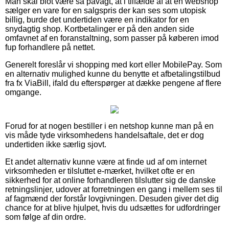
Man skal blot være så påvagt, at i tilfælde af at en webshop
sælger en vare for en salgspris der kan ses som utopisk
billig, burde det undertiden være en indikator for en
snydagtig shop. Kortbetalinger er på den anden side
omfavnet af en foranstaltning, som passer på køberen imod
fup forhandlere på nettet.
Generelt foreslår vi shopping med kort eller MobilePay. Som
en alternativ mulighed kunne du benytte et afbetalingstilbud
fra fx ViaBill, ifald du efterspørger at dække pengene af flere
omgange.
Forud for at nogen bestiller i en netshop kunne man på en
vis måde tyde virksomhedens handelsaftale, det er dog
undertiden ikke særlig sjovt.
Et andet alternativ kunne være at finde ud af om internet
virksomheden er tilsluttet e-mærket, hvilket ofte er en
sikkerhed for at online forhandleren tilslutter sig de danske
retningslinjer, udover at forretningen en gang i mellem ses til
af fagmænd der forstår lovgivningen. Desuden giver det dig
chance for at blive hjulpet, hvis du udsættes for udfordringer
som følge af din ordre.