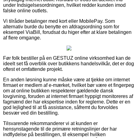
under Indsigelsesordningen, hvilket redder kunden imod
falske online outlets.
Vi tilråder betalinger med kort eller MobilePay. Som
alternativ burde du benytte en afdragsordning som for
eksempel ViaBill, forudsat du higer efter at klare betalingen
af flere omgange.
Før folk bestiller på en GESTUZ online virksomhed kan de
ideelt set få overblik over butikkens handelsvilkår, det er dog
oftest et omfattende projekt.
En anden løsning kunne måske være at tjekke om internet
firmaet er medlem af e-mærket, hvilket bør være et fingerpeg
om at online butikken respekterer gældende dansk
lovgivning, foruden at internet firmaet hyppigt monitoreres af
fagmænd der har ekspertise inden for reglerne. Dette er en
god lejlighed til at få assistance, såfremt du forvoldes
besvær ved din bestilling.
Tilsvarende rekommanderer vi at kunden er
hensynstagende til de primære retningslinjer der har
indflydelse på bestillingen, til eksempel hvilken