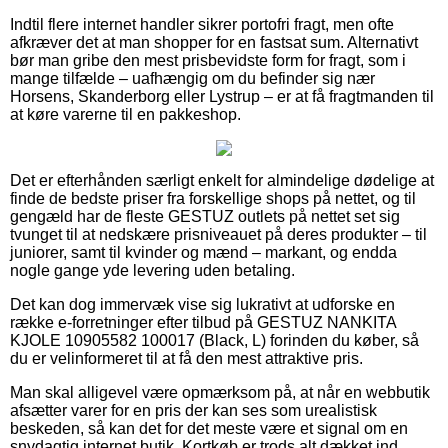
Indtil flere internet handler sikrer portofri fragt, men ofte
afkræver det at man shopper for en fastsat sum. Alternativt
bør man gribe den mest prisbevidste form for fragt, som i
mange tilfælde – uafhængig om du befinder sig nær
Horsens, Skanderborg eller Lystrup – er at få fragtmanden til
at køre varerne til en pakkeshop.
Det er efterhånden særligt enkelt for almindelige dødelige at
finde de bedste priser fra forskellige shops på nettet, og til
gengæld har de fleste GESTUZ outlets på nettet set sig
tvunget til at nedskære prisniveauet på deres produkter – til
juniorer, samt til kvinder og mænd – markant, og endda
nogle gange yde levering uden betaling.
Det kan dog immervæk vise sig lukrativt at udforske en
række e-forretninger efter tilbud på GESTUZ NANKITA
KJOLE 10905582 100017 (Black, L) forinden du køber, så
du er velinformeret til at få den mest attraktive pris.
Man skal alligevel være opmærksom på, at når en webbutik
afsætter varer for en pris der kan ses som urealistisk
beskeden, så kan det for det meste være et signal om en
snydagtig internet butik. Kortkøb er trods alt dækket ind