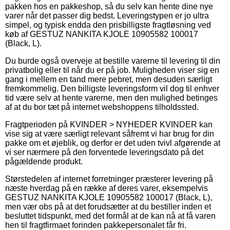
pakken hos en pakkeshop, så du selv kan hente dine nye
varer når det passer dig bedst. Leveringstypen er jo ultra
simpel, og typisk endda den prisbilligste fragtløsning ved
køb af GESTUZ NANKITA KJOLE 10905582 100017
(Black, L).
Du burde også overveje at bestille varerne til levering til din
privatbolig eller til når du er på job. Muligheden viser sig en
gang i mellem en tand mere pebret, men desuden særligt
fremkommelig. Den billigste leveringsform vil dog til enhver
tid være selv at hente varerne, men den mulighed betinges
af at du bor tæt på internet webshoppens tilholdssted.
Fragtperioden på KVINDER > NYHEDER KVINDER kan
vise sig at være særligt relevant såfremt vi har brug for din
pakke om et øjeblik, og derfor er det uden tvivl afgørende at
vi ser nærmere på den forventede leveringsdato på det
pågældende produkt.
Størstedelen af internet forretninger præsterer levering på
næste hverdag på en række af deres varer, eksempelvis
GESTUZ NANKITA KJOLE 10905582 100017 (Black, L),
men vær obs på at det forudsætter at du bestiller inden et
besluttet tidspunkt, med det formål at de kan nå at få varen
hen til fragtfirmaet forinden pakkepersonalet får fri.