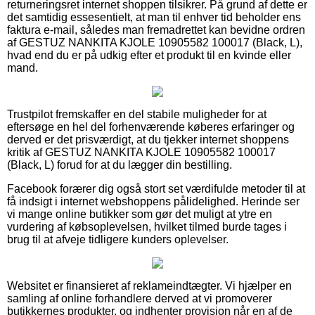
returneringsret internet shoppen tilsikrer. På grund af dette er
det samtidig essesentielt, at man til enhver tid beholder ens
faktura e-mail, således man fremadrettet kan bevidne ordren
af GESTUZ NANKITA KJOLE 10905582 100017 (Black, L),
hvad end du er på udkig efter et produkt til en kvinde eller
mand.
Trustpilot fremskaffer en del stabile muligheder for at
eftersøge en hel del forhenværende køberes erfaringer og
derved er det prisværdigt, at du tjekker internet shoppens
kritik af GESTUZ NANKITA KJOLE 10905582 100017
(Black, L) forud for at du lægger din bestilling.
Facebook forærer dig også stort set værdifulde metoder til at
få indsigt i internet webshoppens pålidelighed. Herinde ser
vi mange online butikker som gør det muligt at ytre en
vurdering af købsoplevelsen, hvilket tilmed burde tages i
brug til at afveje tidligere kunders oplevelser.
Websitet er finansieret af reklameindtægter. Vi hjælper en
samling af online forhandlere derved at vi promoverer
butikkernes produkter, og indhenter provision når en af de