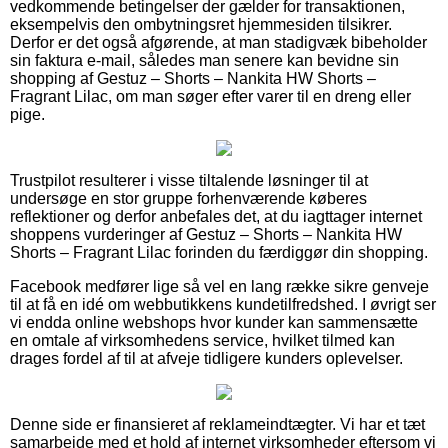
vedkommende betingelser der gælder for transaktionen,
eksempelvis den ombytningsret hjemmesiden tilsikrer.
Derfor er det også afgørende, at man stadigvæk bibeholder
sin faktura e-mail, således man senere kan bevidne sin
shopping af Gestuz – Shorts – Nankita HW Shorts –
Fragrant Lilac, om man søger efter varer til en dreng eller
pige.
Trustpilot resulterer i visse tiltalende løsninger til at
undersøge en stor gruppe forhenværende køberes
reflektioner og derfor anbefales det, at du iagttager internet
shoppens vurderinger af Gestuz – Shorts – Nankita HW
Shorts – Fragrant Lilac forinden du færdiggør din shopping.
Facebook medfører lige så vel en lang række sikre genveje
til at få en idé om webbutikkens kundetilfredshed. I øvrigt ser
vi endda online webshops hvor kunder kan sammensætte
en omtale af virksomhedens service, hvilket tilmed kan
drages fordel af til at afveje tidligere kunders oplevelser.
Denne side er finansieret af reklameindtægter. Vi har et tæt
samarbejde med et hold af internet virksomheder eftersom vi