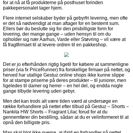
for at nå at få produkterne på posthuset forinden
pakkepersonalet tager hjem.
Flere internet selskaber byder på gebyrfri levering, men ofte
er det så nødvendigt at man aftager for en bestemt sum.
Ellers bør du beslutte sig for den prisbilligste form for
levering, der mange gange – uden hensyn til om du
opholder sig nær Aarhus, Varde eller Støvring – vil være at
få fragtfirmaet til at levere ordren til en pakkeshop.
Det er jo efterhånden rigtig ligetil for købere at sammenligne
priser (via fx PriceRunner) fra forskellige firmaer på nettet, og
herved har utallige Gestuz online shops ikke kunne slippe
for at stampe priserne på deres produkter – til juniorer, men
ligeledes til damer og herrer – en hel del, og endda nogle
gange tilbyde levering uden gebyr.
Men det kan trods alt være tiden værd at undersøge en
række forhandlere på nettet efter tilbud på Gestuz – Shorts –
Nankita HW Shorts – Fragrant Lilac forud for at du
gennemfører din bestilling, sådan at du er velinformeret til at
opnå den billigste pris.
Man skal blot ikke overse, at ifald en forhandler på nettet