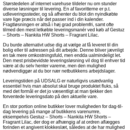
Størstedelen af internet varehuse tildeler nu om stunder
diverse løsninger til levering. En af favoritterne er p.t.
udleveringssteder, og så afhenter du blot din nyindkøbte
vare lige præcis når det passer ind i din kalender.
Fragtløsningen er altså i høj grad problemfri, samt ofte
tilmed den mest letkøbte leveringsmanér ved køb af Gestuz
– Shorts – Nankita HW Shorts – Fragrant Lilac.
Du burde alternativt udse dig at vælge at få leveret til din
bolig eller til adressen på dit arbejde. Denne bliver jævnligt
en tak mere omkostningsfuld, men endda ualmindeligt let.
Den mest prisbevidste leveringsløsning vil dog til enhver tid
være at du selv henter varerne, men den mulighed
nødvendiggør at du bor nær netbutikkens arbejdslager.
Leveringstiden på UDSALG er naturligvis usædvanlig
essentiel hvis man absolut skal bruge produktet fluks, så
med det formål er det jo væsentligt at man tjekker den
forventede leveringsdato på den aktuelle vare.
En stor portion online butikker lover muligheden for dag-til-
dag levering på mange af butikkens varenumre,
eksempelvis Gestuz – Shorts – Nankita HW Shorts –
Fragrant Lilac, der dog er afhængig af at ordren aflægges
forinden et angivent klokkeslæt, således at de har mulighed