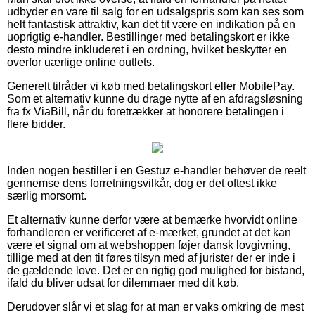
udbyder en vare til salg for en udsalgspris som kan ses som
helt fantastisk attraktiv, kan det tit være en indikation på en
uoprigtig e-handler. Bestillinger med betalingskort er ikke
desto mindre inkluderet i en ordning, hvilket beskytter en
overfor uærlige online outlets.
Generelt tilråder vi køb med betalingskort eller MobilePay.
Som et alternativ kunne du drage nytte af en afdragsløsning
fra fx ViaBill, når du foretrækker at honorere betalingen i
flere bidder.
Inden nogen bestiller i en Gestuz e-handler behøver de reelt
gennemse dens forretningsvilkår, dog er det oftest ikke
særlig morsomt.
Et alternativ kunne derfor være at bemærke hvorvidt online
forhandleren er verificeret af e-mærket, grundet at det kan
være et signal om at webshoppen føjer dansk lovgivning,
tillige med at den tit føres tilsyn med af jurister der er inde i
de gældende love. Det er en rigtig god mulighed for bistand,
ifald du bliver udsat for dilemmaer med dit køb.
Derudover slår vi et slag for at man er vaks omkring de mest