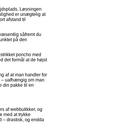
bejdsplads. Løsningen
mulighed er unægtelig at
t afstand til
væsentlig såfremt du
punktet på den
å strikket poncho med
d det formål at de højst
g af at man handler for
pisk – uafhængig om man
e din pakke til en
rs af webbutikker, og
 med at trykke
d – drastisk, og endda