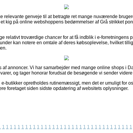
ke relevante genveje til at betragte ret mange nuværende brugere
er et kig på online webshoppens bedømmelser af Grå strikket po
ige relativt troværdige chancer for at få indblik i e-forretningen
under kan notere en omtale af deres købsoplevelse, hvilket tillig
en.
 af annoncer. Vi har samarbejder med mange online shops i Da
varer, og tager honorar forudsat de besøgende vi sender videre 
 e-butikker opretholdes rutinemæssigt, men det er umuligt for os
re foretaget siden sidste opdatering af websitets oplysninger.
1
1
1
1
1
1
1
1
1
1
1
1
1
1
1
1
1
1
1
1
1
1
1
1
1
1
1
1
1
1
1
1
1
1
1