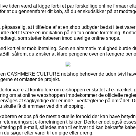
e tiden værd at kigge forbi et par forskellige online firmaer eft
or at du gennemfører dit køb, så du er skudsikker på at modtag
åpasselig, at i tilfælde af at en shop udbyder bedst i test varer t
de det tit være en indikation på en fup online forretning. Kortbes
 vedtægt, som støtter køberen imod uærlige online shops.
med kort eller mobilbetaling. Som en alternativ mulighed burde
aBill, såfremt du ønsker at klare pengene over en længere peri
på en CASHMERE CULTURE netshop behøver de uden tvivl hav
 gerne et omfattende projekt.
rfor være at kontrollere om e-shoppen er støttet af e-mærket, g
ikring om at online webshoppen imødekommer de officielle regler
ervåges af sagkyndige der er inde i vedtægterne på området. D
du skulle få dilemmaer ved din shopping.
køberen er obs på de mest aktuelle forhold der kan have betydni
returneringsret e-forretningen tilsikrer. Derfor er det også esses
ttering på e-mail, således man til enhver tid kan bekræfte købet
u søger efter varer til en pige eller dreng.