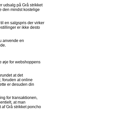
er udsalg på Grå strikket
e den mindst kostelige
il en salgspris der virker
tillinger er ikke desto
 du anvende en
ode.
e øje for webshoppens
rundet at det
, foruden at online
ette er desuden din
ng for transaktionen,
entielt, at man
 af Grå strikket poncho