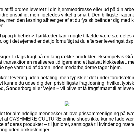
 at få ordren leveret til din hjemmeadresse eller ud på din ar
ndre prisbillig, men ligeledes virkelig smart. Den billigste fragt
e, men den løsning afhænger af at du fysisk befinder dig med kor
r.
Tøj og tilbehør > Tørklæder kan i nogle tilfælde være særdeles 
 og i det øjemed er det jo fornuftigt at du efterser leveringstids
ilsiger 1 dags fragt på en lang række produkter, eksempelvis Gr
 transaktionen realiseres tidligere end et fastsat klokkeslæt, me
 de nye varer ud af døren inden medarbejderne tager hjem.
krer levering uden betaling, men typisk er det under forudsætnin
tivt kunne du udse dig den prisbilligste fragtløsning, hvilket ty
Sønderborg eller Vejen – vil blive at få fragtfirmaet til at lever
t let for almindelige mennesker at lave prissammenligning på tvæ
allet af CASHMERE CULTURE online shops ikke kunne lade være
 af deres produkter – til juniorer, samt også til kvinder og mæn
ring uden omkostninger.