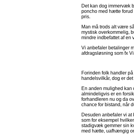
Det kan dog immervæk bliv
poncho med hætte forud f
pris.
Man må trods alt være så p
mystisk overkommelig, bur
mindre indbefattet af en
Vi anbefaler betalinger 
afdragsløsning som fx Vi
Forinden folk handler 
handelsvilkår, dog er det
En anden mulighed kan de
almindeligvis er en fors
forhandleren nu og da ov
chance for bistand, når 
Desuden anbefaler vi at 
som for eksempel hvilken 
stadigvæk gemmer sin kvi
med hætte, uafhængig om d