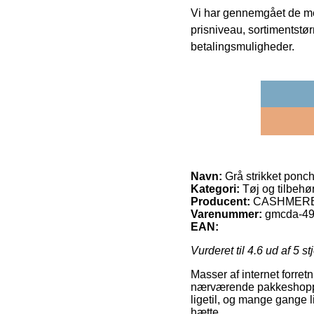
Vi har gennemgået de mes
prisniveau, sortimentstø
betalingsmuligheder.
Navn:
Grå strikket ponc
Kategori:
Tøj og tilbehø
Producent:
CASHMERE
Varenummer:
gmcda-4
EAN:
Vurderet til
4.6
ud af 5 st
Masser af internet forretn
nærværende pakkeshoppen,
ligetil, og mange gange 
hætte.