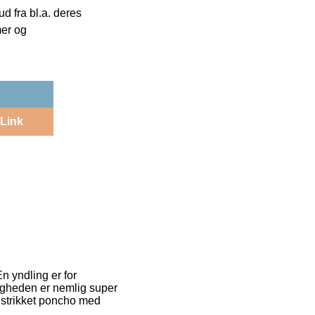
 fra bl.a. deres
mer og
Link
En yndling er for
ligheden er nemlig super
 strikket poncho med