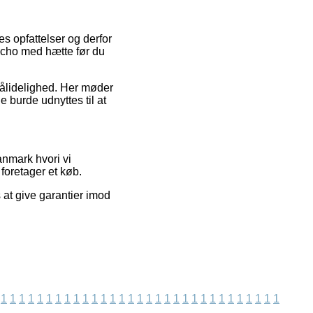
s opfattelser og derfor
ncho med hætte før du
s pålidelighed. Her møder
e burde udnyttes til at
nmark hvori vi
foretager et køb.
 at give garantier imod
1
1
1
1
1
1
1
1
1
1
1
1
1
1
1
1
1
1
1
1
1
1
1
1
1
1
1
1
1
1
1