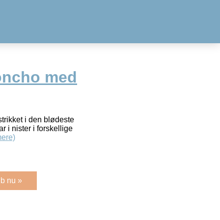
poncho med
rikket i den blødeste
i nister i forskellige
ere)
b nu »