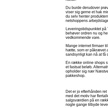
Du burde derudover prøve
viser sig gerne et hak mi
du selv henter produktern
netshoppens arbejdslage
Leveringstidspunktet på 
behøver ordren nu og her,
vedkommende vare.
Mange internet firmaer t
hætte, som er påkrævet at
sandsynligt kan nå at få
En række online shops si
et fastsat beløb. Alterna
opholder sig nær Næstved, 
pakkeshop.
Det er jo efterhånden re
med det motiv har flert
salgsværdien på en række
nogle gange tilbyde leve