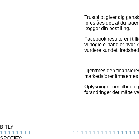
Trustpilot giver dig gans
foreslåes det, at du tag
lægger din bestilling.
Facebook resulterer i till
vi nogle e-handler hvor k
vurdere kundetilfredshed
Hjemmesiden finansieres
markedsfører firmaernes 
Oplysninger om tilbud og
forandringer der måtte væ
BITLY:
1
1
1
1
1
1
1
1
1
1
1
1
1
1
1
1
1
1
1
1
1
1
1
1
1
1
1
1
1
1
1
1
1
1
SPOTIFY: