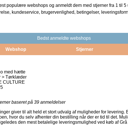
t populære webshops og anmeldt dem med stjerner fra 1 til 5 ud
rrelse, kundeservice, brugervenlighed, betingelser, leveringsfor
Bedst anmeldte webshops
Webshop
Stjerner
ho med hætte
r > Tørklæder
 CULTURE
95
jerner baseret på
39
anmeldelser
inger giver til alt held et stort udvalg af muligheder for levering. 
 hvor du selv afhenter din bestilling når der er tid til det. Mu
ligeledes den mest betalelige leveringsmulighed ved køb af Grå