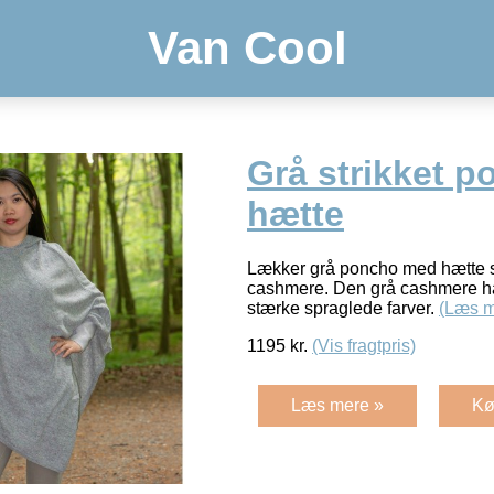
Van Cool
Grå strikket 
hætte
Lækker grå poncho med hætte st
cashmere. Den grå cashmere har 
stærke spraglede farver.
(Læs m
1195
kr.
(Vis fragtpris)
Læs mere »
Kø