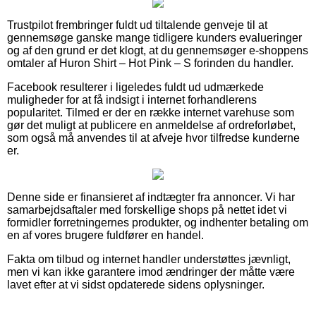
Trustpilot frembringer fuldt ud tiltalende genveje til at
gennemsøge ganske mange tidligere kunders evalueringer
og af den grund er det klogt, at du gennemsøger e-shoppens
omtaler af Huron Shirt – Hot Pink – S forinden du handler.
Facebook resulterer i ligeledes fuldt ud udmærkede
muligheder for at få indsigt i internet forhandlerens
popularitet. Tilmed er der en række internet varehuse som
gør det muligt at publicere en anmeldelse af ordreforløbet,
som også må anvendes til at afveje hvor tilfredse kunderne
er.
Denne side er finansieret af indtægter fra annoncer. Vi har
samarbejdsaftaler med forskellige shops på nettet idet vi
formidler forretningernes produkter, og indhenter betaling om
en af vores brugere fuldfører en handel.
Fakta om tilbud og internet handler understøttes jævnligt,
men vi kan ikke garantere imod ændringer der måtte være
lavet efter at vi sidst opdaterede sidens oplysninger.