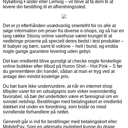
Nykøbing Falster eller Lemvig – vil blive at få dem til at
levere din bestilling til et afhentningssted.
Det er jo efterhånden usædvanlig smertefrit for os alle at
søge information om priser fra diverse e-shops, og så har en
lang række Stüssy online varehuse været tvunget til at
nedbringe priserne på specielt deres bedst i test produkter –
til babyer og børn, samt til voksne – helt i bund, og endda
nogle gange garantere levering uden gebyr.
Det kan imidlertid blive gunstigt at checke nogle forskellige
online butikker efter tilbud på Huron Shirt – Hot Pink – S før
du gennemfører din handel, sådan at man er tryg ved at
antage den mindst kostelige pris.
Du bør bare ikke undervurdere, at når en internet shop
tilbyder varer for en udsalgspris som virker overordentlig
favorabel, så bør det undertiden være et faresignal om en
svindel netshop. Bestillinger med betalingskort er imidlertid
dækket ind under en forordning, som bistår os imod
svindlende forhandlere på nettet.
Generelt går vi ind for bestillinger med betalingskort eller
MobilePay. Som en alternativ mulighed kunne du drage