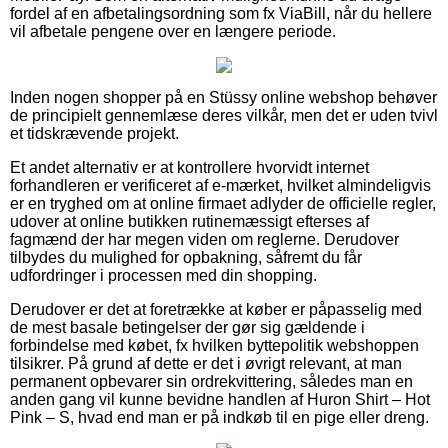
fordel af en afbetalingsordning som fx ViaBill, når du hellere
vil afbetale pengene over en længere periode.
Inden nogen shopper på en Stüssy online webshop behøver
de principielt gennemlæse deres vilkår, men det er uden tvivl
et tidskrævende projekt.
Et andet alternativ er at kontrollere hvorvidt internet
forhandleren er verificeret af e-mærket, hvilket almindeligvis
er en tryghed om at online firmaet adlyder de officielle regler,
udover at online butikken rutinemæssigt efterses af
fagmænd der har megen viden om reglerne. Derudover
tilbydes du mulighed for opbakning, såfremt du får
udfordringer i processen med din shopping.
Derudover er det at foretrække at køber er påpasselig med
de mest basale betingelser der gør sig gældende i
forbindelse med købet, fx hvilken byttepolitik webshoppen
tilsikrer. På grund af dette er det i øvrigt relevant, at man
permanent opbevarer sin ordrekvittering, således man en
anden gang vil kunne bevidne handlen af Huron Shirt – Hot
Pink – S, hvad end man er på indkøb til en pige eller dreng.