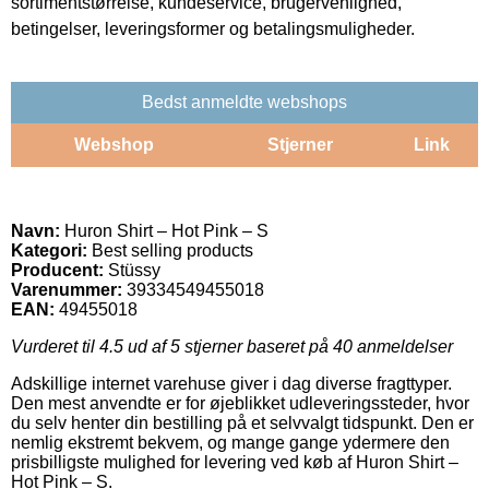
sortimentstørrelse, kundeservice, brugervenlighed,
betingelser, leveringsformer og betalingsmuligheder.
Bedst anmeldte webshops
Webshop
Stjerner
Link
Navn:
Huron Shirt – Hot Pink – S
Kategori:
Best selling products
Producent:
Stüssy
Varenummer:
39334549455018
EAN:
49455018
Vurderet til
4.5
ud af 5 stjerner baseret på
40
anmeldelser
Adskillige internet varehuse giver i dag diverse fragttyper.
Den mest anvendte er for øjeblikket udleveringssteder, hvor
du selv henter din bestilling på et selvvalgt tidspunkt. Den er
nemlig ekstremt bekvem, og mange gange ydermere den
prisbilligste mulighed for levering ved køb af Huron Shirt –
Hot Pink – S.