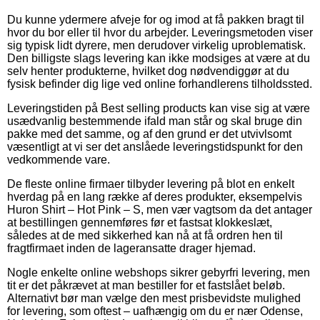
Du kunne ydermere afveje for og imod at få pakken bragt til
hvor du bor eller til hvor du arbejder. Leveringsmetoden viser
sig typisk lidt dyrere, men derudover virkelig uproblematisk.
Den billigste slags levering kan ikke modsiges at være at du
selv henter produkterne, hvilket dog nødvendiggør at du
fysisk befinder dig lige ved online forhandlerens tilholdssted.
Leveringstiden på Best selling products kan vise sig at være
usædvanlig bestemmende ifald man står og skal bruge din
pakke med det samme, og af den grund er det utvivlsomt
væsentligt at vi ser det anslåede leveringstidspunkt for den
vedkommende vare.
De fleste online firmaer tilbyder levering på blot en enkelt
hverdag på en lang række af deres produkter, eksempelvis
Huron Shirt – Hot Pink – S, men vær vagtsom da det antager
at bestillingen gennemføres før et fastsat klokkeslæt,
således at de med sikkerhed kan nå at få ordren hen til
fragtfirmaet inden de lageransatte drager hjemad.
Nogle enkelte online webshops sikrer gebyrfri levering, men
tit er det påkrævet at man bestiller for et fastslået beløb.
Alternativt bør man vælge den mest prisbevidste mulighed
for levering, som oftest – uafhængig om du er nær Odense,