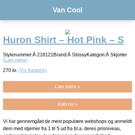
Van Cool
Huron Shirt – Hot Pink – S
Stylenummer:Â 218121Brand:Â StüssyKategori:Â Skjorter
(Læs mere)
270
kr.
(Vis fragtpris)
Læs mere »
Køb nu »
Vi har gennemgået de mest populære webshops og anmeldt
dem med stjerner fra 1 til 5 ud fra bl.a. deres prisniveau,