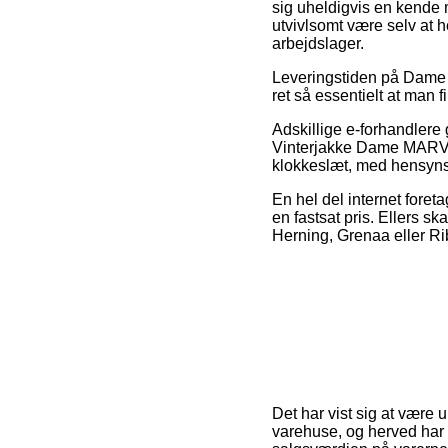
sig uheldigvis en kende 
utvivlsomt være selv at h
arbejdslager.
Leveringstiden på Dame e
ret så essentielt at man f
Adskillige e-forhandlere
Vinterjakke Dame MARVEN 
klokkeslæt, med hensynsta
En hel del internet foret
en fastsat pris. Ellers s
Herning, Grenaa eller Rib
Det har vist sig at være 
varehuse, og herved har 