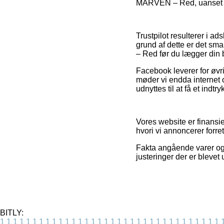
MARVEN – Red, uanset om
Trustpilot resulterer i a
grund af dette er det s
– Red før du lægger din b
Facebook leverer for øvrig
møder vi endda internet o
udnyttes til at få et indt
Vores website er finansi
hvori vi annoncerer forre
Fakta angående varer og o
justeringer der er bleve
BITLY:
1
1
1
1
1
1
1
1
1
1
1
1
1
1
1
1
1
1
1
1
1
1
1
1
1
1
1
1
1
1
1
1
1
1