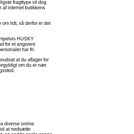
gste fragttype vil dog
 af internet butikkens
m lidt, så derfor er det
ksempelvis HUSKY
d for et angivent
ersonalet har fri.
orudsat at du aftager for
igegyldigt om du er nær
ngssted.
ra diverse online
med at nedsætte