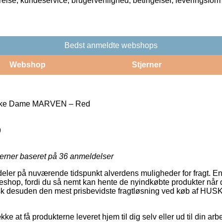
rrelse, kundeservice, brugervenlighed, betingelser, leveringsfor
Bedst anmeldte webshops
Webshop
Stjerner
kke Dame MARVEN – Red
9
jerner baseret på
36
anmeldelser
ildeler på nuværende tidspunkt alverdens muligheder for fragt. E
akkeshop, fordi du så nemt kan hente de nyindkøbte produkter når d
pisk desuden den mest prisbevidste fragtløsning ved køb af HU
kke at få produkterne leveret hjem til dig selv eller ud til din a