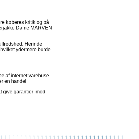
dre køberes kritik og på
Vinterjakke Dame MARVEN
etilfredshed. Herinde
, hvilket ydermere burde
pe af internet varehuse
ver en handel.
t give garantier imod
1
1
1
1
1
1
1
1
1
1
1
1
1
1
1
1
1
1
1
1
1
1
1
1
1
1
1
1
1
1
1