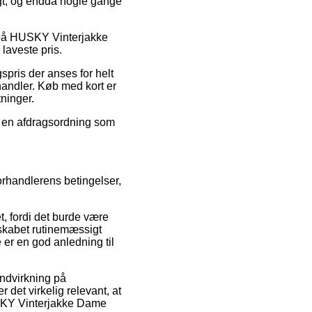
ligt, og endda nogle gange
g på HUSKY Vinterjakke
laveste pris.
gspris der anses for helt
handler. Køb med kort er
tninger.
de en afdragsordning som
forhandlerens betingelser,
, fordi det burde være
lskabet rutinemæssigt
er en god anledning til
indvirkning på
 det virkelig relevant, at
HUSKY Vinterjakke Dame