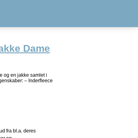
jakke Dame
e og en jakke samlet i
genskaber: – Inderfleece
 fra bl.a. deres