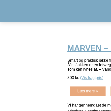
MARVEN – 
Smart og praktisk jakke f
Ã¨n. Jakken er en letvæg
som kan lynes af. – Van
300
kr.
(Vis fragtpris)
Læs mere »
Vi har gennemgået de mes