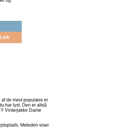
mer og
Link
n af de mest populære er
u har lyst. Den er altså
SKY Vinterjakke Dame
rbejdsplads. Metoden viser