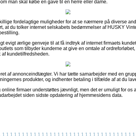
 man skal købe en gave til en herre eller dame.
dskillige fordelagtige muligheder for at se nærmere på diverse an
mart, at du tolker internet selskabets bedømmelser af HUSKY 
estilling.
t evigt ærlige genveje til at få indtryk af internet firmaets kund
utlets som tilbyder kunderne at give en omtale af ordreforløbet
ryk af kundetilfredsheden.
eret af annonceindtægter. Vi har tætte samarbejder med en grup
tningernes produkter, og indhenter betaling i tilfælde af at du la
nline firmaer understøttes jævnligt, men det er umuligt for os a
t udarbejdet siden sidste opdatering af hjemmesidens data.
1
1
1
1
1
1
1
1
1
1
1
1
1
1
1
1
1
1
1
1
1
1
1
1
1
1
1
1
1
1
1
1
1
1
1