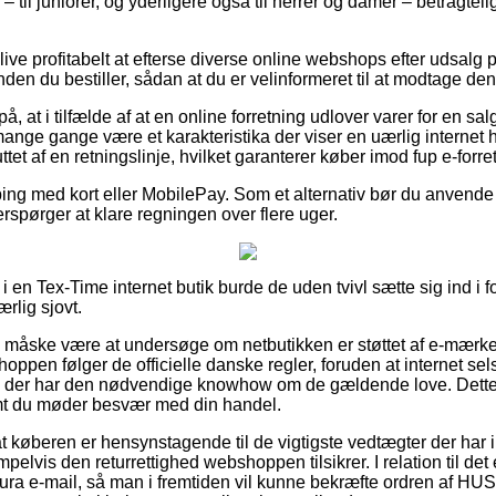
 til juniorer, og yderligere også til herrer og damer – betragte
ive profitabelt at efterse diverse online webshops efter udsal
du bestiller, sådan at du er velinformeret til at modtage den 
, at i tilfælde af at en online forretning udlover varer for en sal
mange gange være et karakteristika der viser en uærlig internet 
et af en retningslinje, hvilket garanterer køber imod fup e-forre
pping med kort eller MobilePay. Som et alternativ bør du anven
terspørger at klare regningen over flere uger.
i en Tex-Time internet butik burde de uden tvivl sætte sig ind i 
rlig sjovt.
e måske være at undersøge om netbutikken er støttet af e-mærket
oppen følger de officielle danske regler, foruden at internet se
e der har den nødvendige knowhow om de gældende love. Dette 
remt du møder besvær med din handel.
 at køberen er hensynstagende til de vigtigste vedtægter der har 
lvis den returrettighed webshoppen tilsikrer. I relation til det er
ktura e-mail, så man i fremtiden vil kunne bekræfte ordren af 