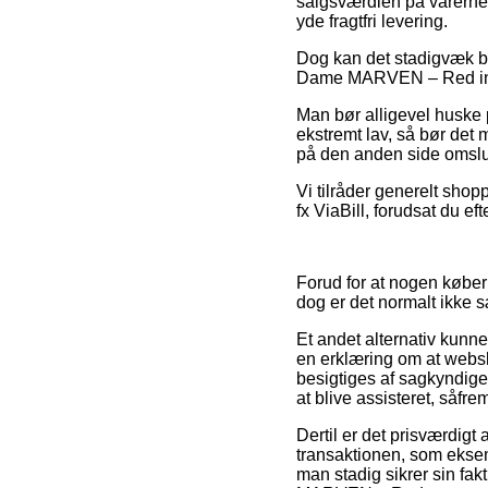
salgsværdien på varerne –
yde fragtfri levering.
Dog kan det stadigvæk bl
Dame MARVEN – Red inden 
Man bør alligevel huske på
ekstremt lav, så bør det 
på den anden side omslutt
Vi tilråder generelt sho
fx ViaBill, forudsat du ef
Forud for at nogen køber 
dog er det normalt ikke sæ
Et andet alternativ kunn
en erklæring om at websh
besigtiges af sagkyndig
at blive assisteret, såf
Dertil er det prisværdigt
transaktionen, som eksempe
man stadig sikrer sin fa