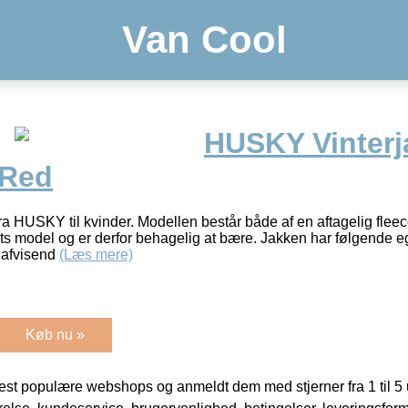
Van Cool
HUSKY Vinter
Red
ra HUSKY til kvinder. Modellen består både af en aftagelig fleec
ts model og er derfor behagelig at bære. Jakken har følgende e
dafvisend
(Læs mere)
Køb nu »
t populære webshops og anmeldt dem med stjerner fra 1 til 5 ud