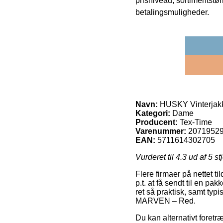
prisniveau, sortimentstø
betalingsmuligheder.
Navn:
HUSKY Vinterja
Kategori:
Dame
Producent:
Tex-Time
Varenummer:
2071952
EAN:
5711614302705
Vurderet til
4.3
ud af 5 st
Flere firmaer på nettet t
p.t. at få sendt til en p
ret så praktisk, samt ty
MARVEN – Red.
Du kan alternativt foretræ