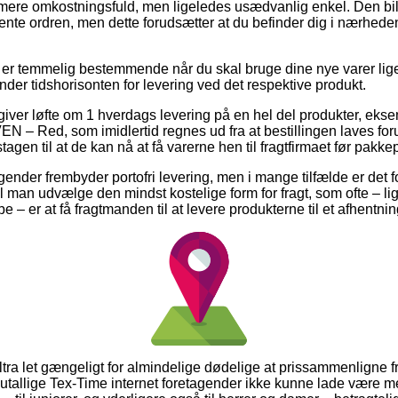
mere omkostningsfuld, men ligeledes usædvanlig enkel. Den billi
ente ordren, men dette forudsætter at du befinder dig i nærheden
r temmelig bestemmende når du skal bruge dine nye varer lige o
inder tidshorisonten for levering ved det respektive produkt.
 giver løfte om 1 hverdags levering på en hel del produkter, e
– Red, som imidlertid regnes ud fra at bestillingen laves foru
gen til at de kan nå at få varerne hen til fragtfirmaet før pakkep
agender frembyder portofri levering, men i mange tilfælde er det f
kal man udvælge den mindst kostelige form for fragt, som ofte – l
e – er at få fragtmanden til at levere produkterne til et afhentni
ultra let gængeligt for almindelige dødelige at prissammenligne f
utallige Tex-Time internet foretagender ikke kunne lade være 