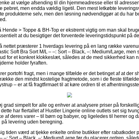
ke at vælge afsending til din hjemmeadresse eller til adresse
ere pebret, men endda vældig ligetil. Den mest letkøbte levering
te produkterne selv, men den løsning nødvendiggør at du har b
ed.
 Hende > Toppe & BH-Top er ekstremt vigtig om man skal bruge 
sentielt at du besigtiger det forventede leveringstidspunkt på 
på nettet præsterer 1 hverdags levering på en lang række varen
astic Soft Bra Sort M/L – –: Sort – Black, –: Medium/Large, men 
orud for et konkret klokkeslæt, således at de med sikkerhed kan nå
derne holder fyraften.
krer portofri fragt, men i mange tilfælde er det betinget af at der
etrække den mindst kostelige fragtmetode, som i de fleste tilfæld
trup – er at få fragtfirmaet til at køre ordren til et afhentningsste
j grad simpelt for alle og enhver at analysere priser på forskelli
tte har flertallet af Hustler Lingerie online outlets set sig tvung
af deres varer – til børn og babyer, og ligeledes til herrer og 
på levering uden beregning.
g tiden værd at tjekke enkelte online butikker efter rabatkoder 
 – –: Sort – Black, –: Medium/Large før du placerer ordren, såle