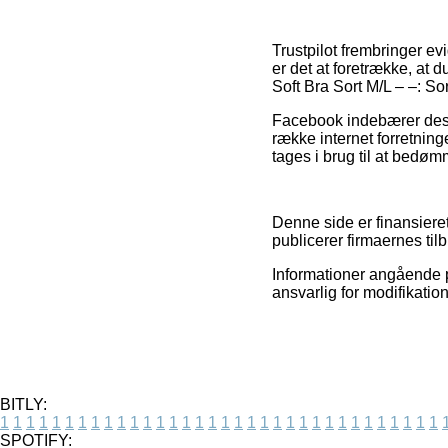
Trustpilot frembringer ev
er det at foretrække, at
Soft Bra Sort M/L – –: So
Facebook indebærer desud
række internet forretnin
tages i brug til at bedø
Denne side er finansiere
publicerer firmaernes til
Informationer angående pr
ansvarlig for modifikation
BITLY:
1
1
1
1
1
1
1
1
1
1
1
1
1
1
1
1
1
1
1
1
1
1
1
1
1
1
1
1
1
1
1
1
1
1
SPOTIFY: