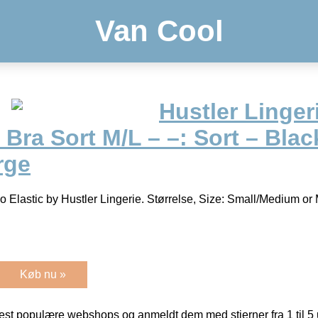
Van Cool
Hustler Linger
 Bra Sort M/L – –: Sort – Black
rge
go Elastic by Hustler Lingerie. Størrelse, Size: Small/Medium o
Køb nu »
t populære webshops og anmeldt dem med stjerner fra 1 til 5 ud