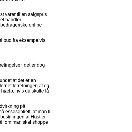
st varer til en salgspris
et handler.
 bedrageriske online
stilbud fra eksempelvis
etingelser, det er dog
undet at det er en
nternet forretningen af og
å hjælp, hvis du skulle få
dvirkning på
 essesentielt, at man til
bestillingen af Hustler
 til om man skal shoppe