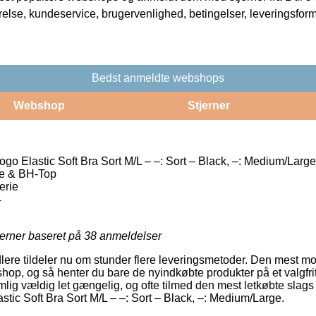
rrelse, kundeservice, brugervenlighed, betingelser, leveringsfor
Bedst anmeldte webshops
Webshop
Stjerner
ogo Elastic Soft Bra Sort M/L – –: Sort – Black, –: Medium/Large
e & BH-Top
erie
4
jerner baseret på
38
anmeldelser
lere tildeler nu om stunder flere leveringsmetoder. Den mest mod
shop, og så henter du bare de nyindkøbte produkter på et valgfrit
ig vældig let gængelig, og ofte tilmed den mest letkøbte slags 
stic Soft Bra Sort M/L – –: Sort – Black, –: Medium/Large.