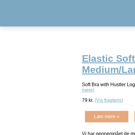
Elastic Soft
Medium/La
Soft Bra with Hustler Lo
mere)
79
kr.
(Vis fragtpris)
Læs mere »
Vi har gennemgået de mes