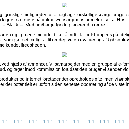
igt gunstige muligheder for at iagttage forskellige øvrige bruger
 du kigger nærmere på online webshoppens anmeldelser af Hustle
rt – Black, –: Medium/Large før du placerer din ordre.
en rigtig pæne metoder til at få indblik i netshoppens pålidel
ger som gør det muligt at tilkendegive en evaluering af købsop
mme kundetilfredsheden.
t ved hjælp af annoncer. Vi samarbejder med en gruppe af e-forha
bud, og tager imod kommission forudsat den bruger vi sender vid
odukter og internet foretagender opretholdes ofte, men vi ønsker 
er der potentielt er udført siden seneste opdatering af de viste i
1
1
1
1
1
1
1
1
1
1
1
1
1
1
1
1
1
1
1
1
1
1
1
1
1
1
1
1
1
1
1
1
1
1
1