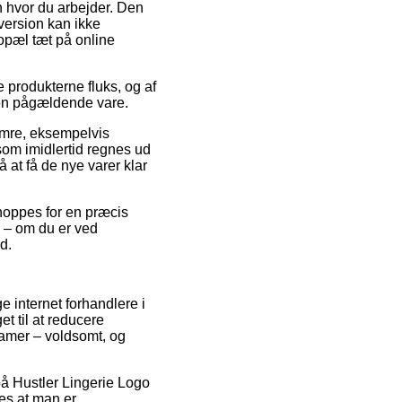
n hvor du arbejder. Den
sversion kan ikke
opæl tæt på online
produkterne fluks, og af
den pågældende vare.
umre, eksempelvis
som imidlertid regnes ud
 at få de nye varer klar
 shoppes for en præcis
e – om du er ved
d.
ge internet forhandlere i
et til at reducere
damer – voldsomt, og
på Hustler Lingerie Logo
des at man er