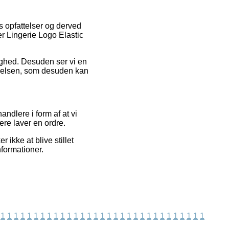
es opfattelser og derved
r Lingerie Logo Elastic
ighed. Desuden ser vi en
levelsen, som desuden kan
ndlere i form af at vi
ere laver en ordre.
ikke at blive stillet
nformationer.
1
1
1
1
1
1
1
1
1
1
1
1
1
1
1
1
1
1
1
1
1
1
1
1
1
1
1
1
1
1
1