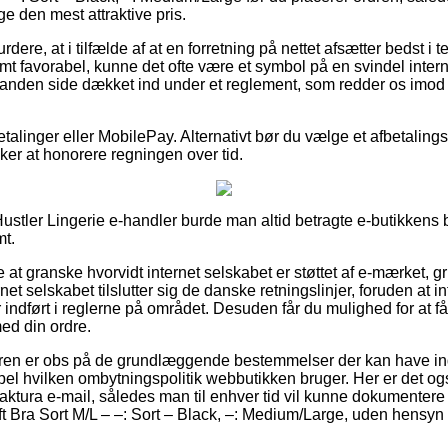
ge den mest attraktive pris.
ere, at i tilfælde af at en forretning på nettet afsætter bedst i te
mt favorabel, kunne det ofte være et symbol på en svindel intern
 anden side dækket ind under et reglement, som redder os imod
betalinger eller MobilePay. Alternativt bør du vælge et afbetaling
sker at honorere regningen over tid.
ustler Lingerie e-handler burde man altid betragte e-butikkens b
mt.
 at granske hvorvidt internet selskabet er støttet af e-mærket, gr
rnet selskabet tilslutter sig de danske retningslinjer, foruden at i
 er indført i reglerne på området. Desuden får du mulighed for at f
ed din ordre.
beren er obs på de grundlæggende bestemmelser der kan have in
el hvilken ombytningspolitik webbutikken bruger. Her er det også
aktura e-mail, således man til enhver tid vil kunne dokumentere 
ft Bra Sort M/L – –: Sort – Black, –: Medium/Large, uden hensyn