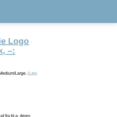
ie Logo
, –:
r Medium/Large.
(Læs
 fra bl.a. deres