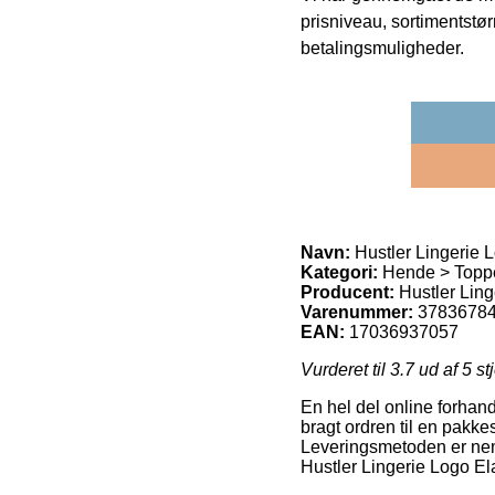
prisniveau, sortimentstø
betalingsmuligheder.
Navn:
Hustler Lingerie L
Kategori:
Hende > Topp
Producent:
Hustler Ling
Varenummer:
3783678
EAN:
17036937057
Vurderet til
3.7
ud af 5 st
En hel del online forhand
bragt ordren til en pakke
Leveringsmetoden er neml
Hustler Lingerie Logo Ela