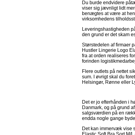
Du burde endvidere påtæn
viser sig jævnligt lidt m
benægtes at være at hen
virksomhedens tilholdsst
Leveringshastigheden på
den grund er det skam es
Størstedelen af firmaer 
Hustler Lingerie Logo El
fra at orden realiseres f
forinden logistikmedarbej
Flere outlets på nettet si
sum. I øvrigt skal du for
Helsingør, Rønne eller Lys
Det er jo efterhånden i hø
Danmark, og på grund af de
salgsværdien på en række 
endda nogle gange byde 
Det kan immervæk vise si
Elastic Soft Bra Sort M/L