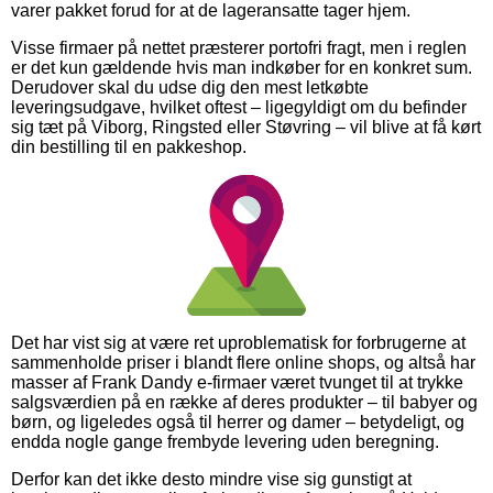
varer pakket forud for at de lageransatte tager hjem.
Visse firmaer på nettet præsterer portofri fragt, men i reglen
er det kun gældende hvis man indkøber for en konkret sum.
Derudover skal du udse dig den mest letkøbte
leveringsudgave, hvilket oftest – ligegyldigt om du befinder
sig tæt på Viborg, Ringsted eller Støvring – vil blive at få kørt
din bestilling til en pakkeshop.
Det har vist sig at være ret uproblematisk for forbrugerne at
sammenholde priser i blandt flere online shops, og altså har
masser af Frank Dandy e-firmaer været tvunget til at trykke
salgsværdien på en række af deres produkter – til babyer og
børn, og ligeledes også til herrer og damer – betydeligt, og
endda nogle gange frembyde levering uden beregning.
Derfor kan det ikke desto mindre vise sig gunstigt at