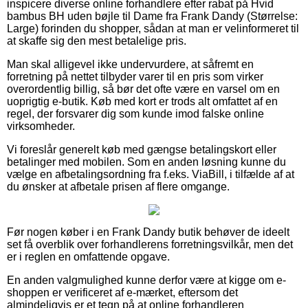
inspicere diverse online forhandlere efter rabat på Hvid
bambus BH uden bøjle til Dame fra Frank Dandy (Størrelse:
Large) forinden du shopper, sådan at man er velinformeret til
at skaffe sig den mest betalelige pris.
Man skal alligevel ikke undervurdere, at såfremt en
forretning på nettet tilbyder varer til en pris som virker
overordentlig billig, så bør det ofte være en varsel om en
uoprigtig e-butik. Køb med kort er trods alt omfattet af en
regel, der forsvarer dig som kunde imod falske online
virksomheder.
Vi foreslår generelt køb med gængse betalingskort eller
betalinger med mobilen. Som en anden løsning kunne du
vælge en afbetalingsordning fra f.eks. ViaBill, i tilfælde af at
du ønsker at afbetale prisen af flere omgange.
Før nogen køber i en Frank Dandy butik behøver de ideelt
set få overblik over forhandlerens forretningsvilkår, men det
er i reglen en omfattende opgave.
En anden valgmulighed kunne derfor være at kigge om e-
shoppen er verificeret af e-mærket, eftersom det
almindeligvis er et tegn på at online forhandleren