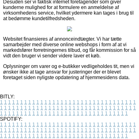
Desuden ser vi faktisk internet foretagender som giver
kunderne mulighed for at formulere en anmeldelse af
virksomhedens service, hvilket ydermere kan tages i brug til
at bedømme kundetilfredsheden.
Websitet finansieres af annonceindtægter. Vi har tætte
samarbejder med diverse online webshops i form af at vi
markedsfører forretningernes tilbud, og får kommission for så
vidt den bruger vi sender videre laver et køb.
Oplysninger om varer og e-butikker vedligeholdes tit, men vi
ønsker ikke at tage ansvar for justeringer der er blevet
foretaget siden nyligste opdatering af hjemmesidens data.
BITLY:
1
1
1
1
1
1
1
1
1
1
1
1
1
1
1
1
1
1
1
1
1
1
1
1
1
1
1
1
1
1
1
1
1
1
1
1
1
1
1
1
1
1
1
1
1
1
1
1
1
1
1
1
1
1
1
1
1
1
1
1
1
1
1
1
1
1
1
1
1
1
1
1
1
1
1
1
1
1
1
1
1
1
1
1
1
1
1
1
1
1
1
1
1
1
1
1
1
1
1
1
SPOTIFY:
1
1
1
1
1
1
1
1
1
1
1
1
1
1
1
1
1
1
1
1
1
1
1
1
1
1
1
1
1
1
1
1
1
1
1
1
1
1
1
1
1
1
1
1
1
1
1
1
1
1
1
1
1
1
1
1
1
1
1
1
1
1
1
1
1
1
1
1
1
1
1
1
1
1
1
1
1
1
1
1
1
1
1
1
1
1
1
1
1
1
1
1
1
1
1
1
1
1
1
1