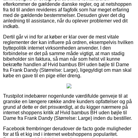
efterkommer de gældende danske regler, og at netshoppen
fra tid til anden revideres af fagfolk som har meget erfaring
med de gældende bestemmelser. Desuden giver det dig
anledning til assistance, når du oplever problemer ved dit
indkøb.
Dertil går vi ind for at køber er klar over de mest vitale
reglementer der kan influere på ordren, eksempelvis hvilken
byttepolitik internet virksomheden anvender. I den
forbindelse er det på samme måde vigtigt, at man stadig
bibeholder sin faktura, så man når som helst vil kunne
bekræfte handlen af Hvid bambus BH uden bøjle til Dame
fra Frank Dandy (Størrelse: Large), ligegyldigt om man skal
købe en gave til en pige eller dreng.
Trustpilot indebærer nogenlunde værdifulde genveje til at
granske en længere række andre kunders opfattelser og på
grund af dette er det prisværdigt, at du kigger nærmere på
internet shoppens kritik af Hvid bambus BH uden bøjle til
Dame fra Frank Dandy (Størrelse: Large) inden du bestiller.
Facebook frembringer derudover de facto gode muligheder
for at få et kig ind i internet webshoppens popularitet.