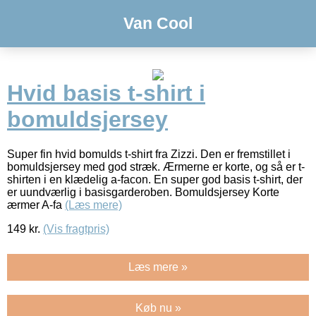
Van Cool
Hvid basis t-shirt i
bomuldsjersey
Super fin hvid bomulds t-shirt fra Zizzi. Den er fremstillet i
bomuldsjersey med god stræk. Ærmerne er korte, og så er t-
shirten i en klædelig a-facon. En super god basis t-shirt, der
er uundværlig i basisgarderoben. Bomuldsjersey Korte
ærmer A-fa
(Læs mere)
149
kr.
(Vis fragtpris)
Læs mere »
Køb nu »