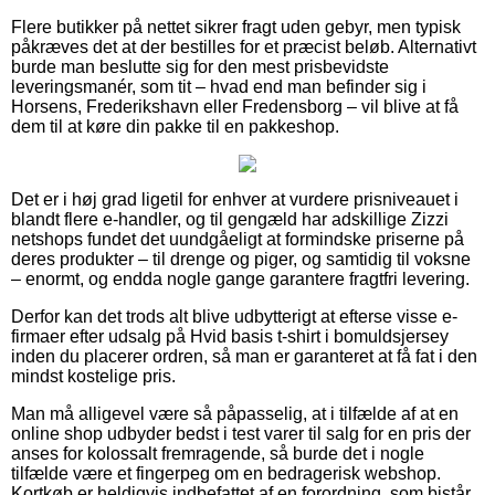
Flere butikker på nettet sikrer fragt uden gebyr, men typisk
påkræves det at der bestilles for et præcist beløb. Alternativt
burde man beslutte sig for den mest prisbevidste
leveringsmanér, som tit – hvad end man befinder sig i
Horsens, Frederikshavn eller Fredensborg – vil blive at få
dem til at køre din pakke til en pakkeshop.
Det er i høj grad ligetil for enhver at vurdere prisniveauet i
blandt flere e-handler, og til gengæld har adskillige Zizzi
netshops fundet det uundgåeligt at formindske priserne på
deres produkter – til drenge og piger, og samtidig til voksne
– enormt, og endda nogle gange garantere fragtfri levering.
Derfor kan det trods alt blive udbytterigt at efterse visse e-
firmaer efter udsalg på Hvid basis t-shirt i bomuldsjersey
inden du placerer ordren, så man er garanteret at få fat i den
mindst kostelige pris.
Man må alligevel være så påpasselig, at i tilfælde af at en
online shop udbyder bedst i test varer til salg for en pris der
anses for kolossalt fremragende, så burde det i nogle
tilfælde være et fingerpeg om en bedragerisk webshop.
Kortkøb er heldigvis indbefattet af en forordning, som bistår