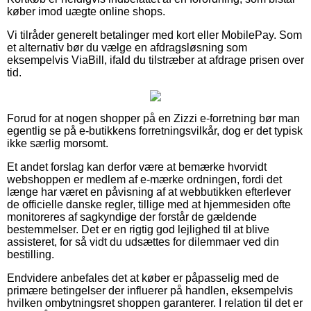
køber imod uægte online shops.
Vi tilråder generelt betalinger med kort eller MobilePay. Som
et alternativ bør du vælge en afdragsløsning som
eksempelvis ViaBill, ifald du tilstræber at afdrage prisen over
tid.
Forud for at nogen shopper på en Zizzi e-forretning bør man
egentlig se på e-butikkens forretningsvilkår, dog er det typisk
ikke særlig morsomt.
Et andet forslag kan derfor være at bemærke hvorvidt
webshoppen er medlem af e-mærke ordningen, fordi det
længe har været en påvisning af at webbutikken efterlever
de officielle danske regler, tillige med at hjemmesiden ofte
monitoreres af sagkyndige der forstår de gældende
bestemmelser. Det er en rigtig god lejlighed til at blive
assisteret, for så vidt du udsættes for dilemmaer ved din
bestilling.
Endvidere anbefales det at køber er påpasselig med de
primære betingelser der influerer på handlen, eksempelvis
hvilken ombytningsret shoppen garanterer. I relation til det er