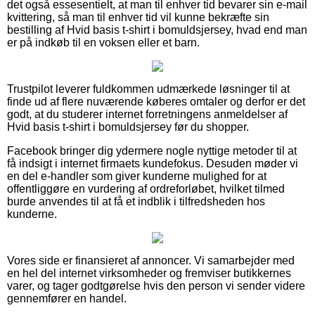
det også essesentielt, at man til enhver tid bevarer sin e-mail
kvittering, så man til enhver tid vil kunne bekræfte sin
bestilling af Hvid basis t-shirt i bomuldsjersey, hvad end man
er på indkøb til en voksen eller et barn.
Trustpilot leverer fuldkommen udmærkede løsninger til at
finde ud af flere nuværende køberes omtaler og derfor er det
godt, at du studerer internet forretningens anmeldelser af
Hvid basis t-shirt i bomuldsjersey før du shopper.
Facebook bringer dig ydermere nogle nyttige metoder til at
få indsigt i internet firmaets kundefokus. Desuden møder vi
en del e-handler som giver kunderne mulighed for at
offentliggøre en vurdering af ordreforløbet, hvilket tilmed
burde anvendes til at få et indblik i tilfredsheden hos
kunderne.
Vores side er finansieret af annoncer. Vi samarbejder med
en hel del internet virksomheder og fremviser butikkernes
varer, og tager godtgørelse hvis den person vi sender videre
gennemfører en handel.