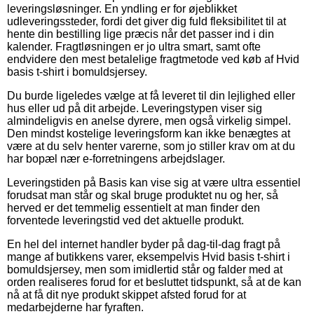
leveringsløsninger. En yndling er for øjeblikket
udleveringssteder, fordi det giver dig fuld fleksibilitet til at
hente din bestilling lige præcis når det passer ind i din
kalender. Fragtløsningen er jo ultra smart, samt ofte
endvidere den mest betalelige fragtmetode ved køb af Hvid
basis t-shirt i bomuldsjersey.
Du burde ligeledes vælge at få leveret til din lejlighed eller
hus eller ud på dit arbejde. Leveringstypen viser sig
almindeligvis en anelse dyrere, men også virkelig simpel.
Den mindst kostelige leveringsform kan ikke benægtes at
være at du selv henter varerne, som jo stiller krav om at du
har bopæl nær e-forretningens arbejdslager.
Leveringstiden på Basis kan vise sig at være ultra essentiel
forudsat man står og skal bruge produktet nu og her, så
herved er det temmelig essentielt at man finder den
forventede leveringstid ved det aktuelle produkt.
En hel del internet handler byder på dag-til-dag fragt på
mange af butikkens varer, eksempelvis Hvid basis t-shirt i
bomuldsjersey, men som imidlertid står og falder med at
orden realiseres forud for et besluttet tidspunkt, så at de kan
nå at få dit nye produkt skippet afsted forud for at
medarbejderne har fyraften.