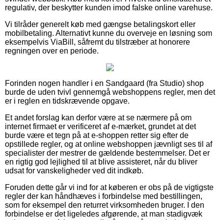
regulativ, der beskytter kunden imod falske online varehuse.
Vi tilråder generelt køb med gængse betalingskort eller
mobilbetaling. Alternativt kunne du overveje en løsning som
eksempelvis ViaBill, såfremt du tilstræber at honorere
regningen over en periode.
Forinden nogen handler i en Sandgaard (fra Studio) shop
burde de uden tvivl gennemgå webshoppens regler, men det
er i reglen en tidskrævende opgave.
Et andet forslag kan derfor være at se nærmere på om
internet firmaet er verificeret af e-mærket, grundet at det
burde være et tegn på at e-shoppen retter sig efter de
opstillede regler, og at online webshoppen jævnligt ses til af
specialister der mestrer de gældende bestemmelser. Det er
en rigtig god lejlighed til at blive assisteret, når du bliver
udsat for vanskeligheder ved dit indkøb.
Foruden dette går vi ind for at køberen er obs på de vigtigste
regler der kan håndhæves i forbindelse med bestillingen,
som for eksempel den returret virksomheden bruger. I den
forbindelse er det ligeledes afgørende, at man stadigvæk