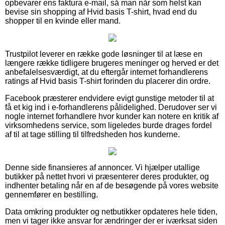
opbevarer ens faktura e-mail, så man når som helst kan
bevise sin shopping af Hvid basis T-shirt, hvad end du
shopper til en kvinde eller mand.
Trustpilot leverer en række gode løsninger til at læse en
længere række tidligere brugeres meninger og herved er det
anbefalelsesværdigt, at du eftergår internet forhandlerens
ratings af Hvid basis T-shirt forinden du placerer din ordre.
Facebook præsterer endvidere evigt gunstige metoder til at
få et kig ind i e-forhandlerens pålidelighed. Derudover ser vi
nogle internet forhandlere hvor kunder kan notere en kritik af
virksomhedens service, som ligeledes burde drages fordel
af til at tage stilling til tilfredsheden hos kunderne.
Denne side finansieres af annoncer. Vi hjælper utallige
butikker på nettet hvori vi præsenterer deres produkter, og
indhenter betaling når en af de besøgende på vores website
gennemfører en bestilling.
Data omkring produkter og netbutikker opdateres hele tiden,
men vi tager ikke ansvar for ændringer der er iværksat siden