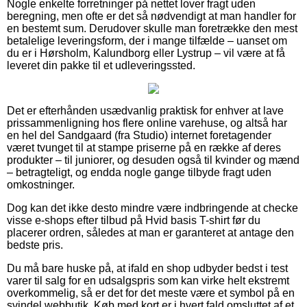
Nogle enkelte forretninger på nettet lover fragt uden
beregning, men ofte er det så nødvendigt at man handler for
en bestemt sum. Derudover skulle man foretrække den mest
betalelige leveringsform, der i mange tilfælde – uanset om
du er i Hørsholm, Kalundborg eller Lystrup – vil være at få
leveret din pakke til et udleveringssted.
Det er efterhånden usædvanlig praktisk for enhver at lave
prissammenligning hos flere online varehuse, og altså har
en hel del Sandgaard (fra Studio) internet foretagender
været tvunget til at stampe priserne på en række af deres
produkter – til juniorer, og desuden også til kvinder og mænd
– betragteligt, og endda nogle gange tilbyde fragt uden
omkostninger.
Dog kan det ikke desto mindre være indbringende at checke
visse e-shops efter tilbud på Hvid basis T-shirt før du
placerer ordren, således at man er garanteret at antage den
bedste pris.
Du må bare huske på, at ifald en shop udbyder bedst i test
varer til salg for en udsalgspris som kan virke helt ekstremt
overkommelig, så er det for det meste være et symbol på en
svindel webbutik. Køb med kort er i hvert fald omsluttet af et