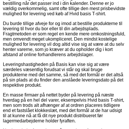
bestilling når det passer ind i din kalender. Denne er jo
vældig overkommelig, samt ofte tillige den mest prisbevidste
mulighed for levering ved køb af Hvid basis T-shirt.
Du burde tillige afveje for og imod at bestille produkterne til
levering til hvor du bor eller til din arbejdsplads.
Fragtmetoden er som regel en kende mere omkostningsfuld,
men omvendt meget ukompliceret. Den mindst kostelige
mulighed for levering vil dog altid vise sig at være at du selv
henter varerne, som jo kræver at du opholder dig i kort
afstand af online forhandlerens arbejdslager.
Leveringshastigheden på Basis kan vise sig at være
særdeles væsentlig forudsat vi står og skal bruge
produkterne med det samme, så med det formål er det altså
på sin plads at du finder den anslåede leveringsdato på det
respektive produkt.
En masse firmaer på nettet byder på levering på næste
hverdag på en hel del varer, eksempelvis Hvid basis T-shirt,
men som trods alt afhænger af at ordren placeres tidligere
end et fastslået klokkeslæt, med det formål at de har udsigt
til at kunne nå at få dit nye produkt distribueret før
lagermedarbejderne holder fyraften.