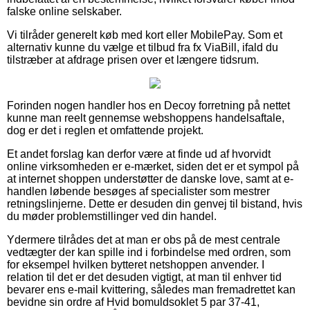
falske online selskaber.
Vi tilråder generelt køb med kort eller MobilePay. Som et
alternativ kunne du vælge et tilbud fra fx ViaBill, ifald du
tilstræber at afdrage prisen over et længere tidsrum.
Forinden nogen handler hos en Decoy forretning på nettet
kunne man reelt gennemse webshoppens handelsaftale,
dog er det i reglen et omfattende projekt.
Et andet forslag kan derfor være at finde ud af hvorvidt
online virksomheden er e-mærket, siden det er et sympol på
at internet shoppen understøtter de danske love, samt at e-
handlen løbende besøges af specialister som mestrer
retningslinjerne. Dette er desuden din genvej til bistand, hvis
du møder problemstillinger ved din handel.
Ydermere tilrådes det at man er obs på de mest centrale
vedtægter der kan spille ind i forbindelse med ordren, som
for eksempel hvilken bytteret netshoppen anvender. I
relation til det er det desuden vigtigt, at man til enhver tid
bevarer ens e-mail kvittering, således man fremadrettet kan
bevidne sin ordre af Hvid bomuldsoklet 5 par 37-41,