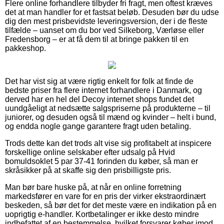
Flere online forhandlere tilbyder fri fragt, men oftest kræves
det at man handler for et fastsat beløb. Desuden bør du udse
dig den mest prisbevidste leveringsversion, der i de fleste
tilfælde – uanset om du bor ved Silkeborg, Værløse eller
Fredensborg – er at få dem til at bringe pakken til en
pakkeshop.
Det har vist sig at være rigtig enkelt for folk at finde de
bedste priser fra flere internet forhandlere i Danmark, og
derved har en hel del Decoy internet shops fundet det
uundgåeligt at nedsætte salgspriserne på produkterne – til
juniorer, og desuden også til mænd og kvinder – helt i bund,
og endda nogle gange garantere fragt uden betaling.
Trods dette kan det trods alt vise sig profitabelt at inspicere
forskellige online selskaber efter udsalg på Hvid
bomuldsoklet 5 par 37-41 forinden du køber, så man er
skråsikker på at skaffe sig den prisbilligste pris.
Man bør bare huske på, at når en online forretning
markedsfører en vare for en pris der virker ekstraordinært
beskeden, så bør det for det meste være en indikation på en
uoprigtig e-handler. Kortbetalinger er ikke desto mindre
indbefattet af en bestemmelse, hvilket forsvarer køber imod