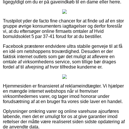
ligegyldigt om du er på gaveindkøb til en dame eller herre.
Trustpilot yder de facto fine chancer for at finde ud af en stor
gruppe øvrige konsumenters iagttagelser og derfor foreslår
vi, at du eftersøger online firmaets omtaler af Hvid
bomuldsoklet 5 par 37-41 forud for at du bestiller.
Facebook præsterer endvidere ultra stabile genveje til at få
en idé om netshoppens troværdighed. Desuden er der
faktisk internet outlets som gør det muligt at aflevere en
omtale af virksomhedens service, som tillige bør drages
fordel af til afvejning af hvor tilfredse kunderne er.
Hjemmesiden er finansieret af reklameindtægter. Vi hjælper
en mængde internet webshops når vi fremviser
virksomhedernes varer, og tager imod honorar under
forudsætning af at en bruger fra vores side laver en handel.
Oplysninger omkring varer og online varehuse ajourføres
løbende, men det er umuligt for os at give garantier imod
rettelser der måtte være realiseret siden sidste opdatering af
de anvendte data.