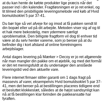
at du kan hente de købte produkter lige præcis når det
passer ind i din kalender. Fragtløsningen er jo ret enkel, og
tit tilmed den prisbilligste leveringsmetode ved køb af Hvid
bomuldsoklet 5 par 37-41.
Du bør lige så vel afveje for og imod at få pakken sendt til
din bopæl eller ud på dit arbejde. Metoden viser sig af og til
et hak mere bekostelig, men ydermere særligt
uproblematisk. Den billigste fragtform vil dog til enhver tid
være at du selv henter varerne, som jo beroer på at du
befinder dig i kort afstand af online forretningens
arbejdslager.
Antal dages levering på Mærker > Decoy er jo ret afgørende
når man mangler din pakke om et øjeblik, og med det formål
er det ret meningsfuldt at du undersøger den anslåede
leveringstid ved den aktuelle vare.
Flere internet firmaer stiller garanti om 1 dags fragt på
massevis af varer, eksempelvis Hvid bomuldsoklet 5 par 37-
41, men det beroer på at bestillingen placeres tidligere end
et besluttet klokkeslæt, således at de højst sandsynligt kan
nå at få bestillingen klar forinden de pakkeansatte har
fyraften.