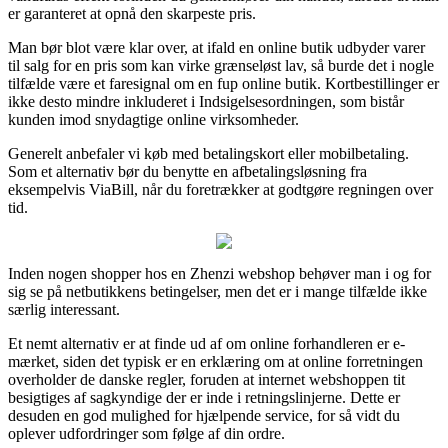
er garanteret at opnå den skarpeste pris.
Man bør blot være klar over, at ifald en online butik udbyder varer
til salg for en pris som kan virke grænseløst lav, så burde det i nogle
tilfælde være et faresignal om en fup online butik. Kortbestillinger er
ikke desto mindre inkluderet i Indsigelsesordningen, som bistår
kunden imod snydagtige online virksomheder.
Generelt anbefaler vi køb med betalingskort eller mobilbetaling.
Som et alternativ bør du benytte en afbetalingsløsning fra
eksempelvis ViaBill, når du foretrækker at godtgøre regningen over
tid.
Inden nogen shopper hos en Zhenzi webshop behøver man i og for
sig se på netbutikkens betingelser, men det er i mange tilfælde ikke
særlig interessant.
Et nemt alternativ er at finde ud af om online forhandleren er e-
mærket, siden det typisk er en erklæring om at online forretningen
overholder de danske regler, foruden at internet webshoppen tit
besigtiges af sagkyndige der er inde i retningslinjerne. Dette er
desuden en god mulighed for hjælpende service, for så vidt du
oplever udfordringer som følge af din ordre.