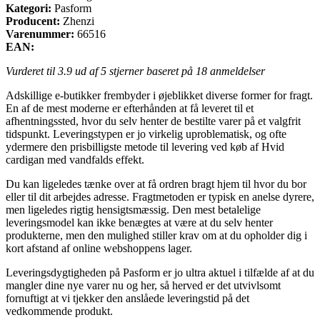
Kategori:
Pasform
Producent:
Zhenzi
Varenummer:
66516
EAN:
Vurderet til
3.9
ud af 5 stjerner baseret på
18
anmeldelser
Adskillige e-butikker frembyder i øjeblikket diverse former for fragt.
En af de mest moderne er efterhånden at få leveret til et
afhentningssted, hvor du selv henter de bestilte varer på et valgfrit
tidspunkt. Leveringstypen er jo virkelig uproblematisk, og ofte
ydermere den prisbilligste metode til levering ved køb af Hvid
cardigan med vandfalds effekt.
Du kan ligeledes tænke over at få ordren bragt hjem til hvor du bor
eller til dit arbejdes adresse. Fragtmetoden er typisk en anelse dyrere,
men ligeledes rigtig hensigtsmæssig. Den mest betalelige
leveringsmodel kan ikke benægtes at være at du selv henter
produkterne, men den mulighed stiller krav om at du opholder dig i
kort afstand af online webshoppens lager.
Leveringsdygtigheden på Pasform er jo ultra aktuel i tilfælde af at du
mangler dine nye varer nu og her, så herved er det utvivlsomt
fornuftigt at vi tjekker den anslåede leveringstid på det
vedkommende produkt.