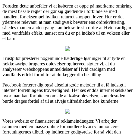
Foruden dette anbefaler vi at køberen er oppe på mærkerne omkring
de mest basale regler der gør sig gældende i forbindelse med
handlen, for eksempel hvilken returret shoppen lover. Her er det
ydermere relevant, at man stadigvæk bevarer ens ordrekvittering,
således man en anden gang kan bekræfte sin ordre af Hvid cardigan
med vandfalds effekt, uanset om du er på indkøb til en voksen eller
et barn.
Trustpilot præsterer nogenlunde hæderlige løsninger til at tyde en
række øvrige brugeres oplevelser og herved støtter vi, at du
analyserer webshoppens anmeldelser af Hvid cardigan med
vandfalds effekt forud for at du lægger din bestilling.
Facebook forærer dig også absolut gode metoder til at få indsigt i
internet forretningens troværdighed. Her ses endda internet selskaber
hvor man kan forfatte en omtale af købsoplevelsen, som desuden
burde drages fordel af til at afveje tilfredsheden hos kunderne.
Vores website er finansieret af reklameindtægter. Vi arbejder
sammen med en masse online forhandlere hvori vi annoncerer
forretningernes tilbud, og indhenter godtgørelse for så vidt den