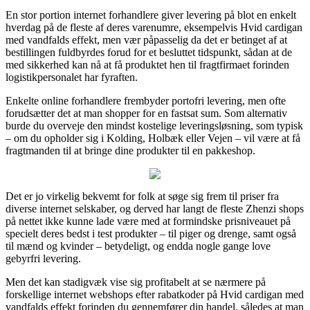
En stor portion internet forhandlere giver levering på blot en enkelt
hverdag på de fleste af deres varenumre, eksempelvis Hvid cardigan
med vandfalds effekt, men vær påpasselig da det er betinget af at
bestillingen fuldbyrdes forud for et besluttet tidspunkt, sådan at de
med sikkerhed kan nå at få produktet hen til fragtfirmaet forinden
logistikpersonalet har fyraften.
Enkelte online forhandlere frembyder portofri levering, men ofte
forudsætter det at man shopper for en fastsat sum. Som alternativ
burde du overveje den mindst kostelige leveringsløsning, som typisk
– om du opholder sig i Kolding, Holbæk eller Vejen – vil være at få
fragtmanden til at bringe dine produkter til en pakkeshop.
Det er jo virkelig bekvemt for folk at søge sig frem til priser fra
diverse internet selskaber, og derved har langt de fleste Zhenzi shops
på nettet ikke kunne lade være med at formindske prisniveauet på
specielt deres bedst i test produkter – til piger og drenge, samt også
til mænd og kvinder – betydeligt, og endda nogle gange love
gebyrfri levering.
Men det kan stadigvæk vise sig profitabelt at se nærmere på
forskellige internet webshops efter rabatkoder på Hvid cardigan med
vandfalds effekt forinden du gennemfører din handel, således at man