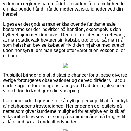
viden om reglerne på området. Desuden får du mulighed for
en hjælpende hånd, når du møder vanskeligheder ved din
handel.
Ligeså er det godt at man er klar over de fundamentale
bestemmelser der indvirker på handlen, eksempelvis den
bytteret hjemmesiden lover. Derfor er det desuden relevant,
at man stadigvæk bevarer sin købsbekræftelse, så man når
som helst kan bevise købet af Hvid denimjakke med stretch,
uden hensyn til om man søger efter varer til en voksen eller
et barn.
Trustpilot bringer dig altid stabile chancer for at bese diverse
øvrige forbrugeres observationer og derved tilråder vi, at du
undersøger e-forretningens ratings af Hvid denimjakke med
stretch før du færdiggør din shopping.
Facebook yder lignende ret så nyttige genveje til at få indtryk
af netshoppens troværdighed. Her er der en del outlets på
nettet som giver kunderne mulighed for at afgive en kritik af
virksomhedens service, som på samme måde må bruges til
at få et indtryk af kundetilfredsheden.