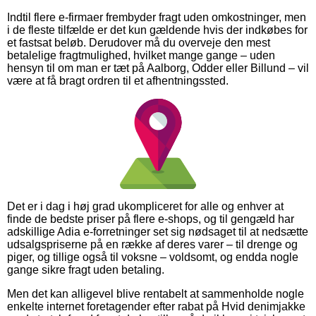
Indtil flere e-firmaer frembyder fragt uden omkostninger, men
i de fleste tilfælde er det kun gældende hvis der indkøbes for
et fastsat beløb. Derudover må du overveje den mest
betalelige fragtmulighed, hvilket mange gange – uden
hensyn til om man er tæt på Aalborg, Odder eller Billund – vil
være at få bragt ordren til et afhentningssted.
Det er i dag i høj grad ukompliceret for alle og enhver at
finde de bedste priser på flere e-shops, og til gengæld har
adskillige Adia e-forretninger set sig nødsaget til at nedsætte
udsalgspriserne på en række af deres varer – til drenge og
piger, og tillige også til voksne – voldsomt, og endda nogle
gange sikre fragt uden betaling.
Men det kan alligevel blive rentabelt at sammenholde nogle
enkelte internet foretagender efter rabat på Hvid denimjakke