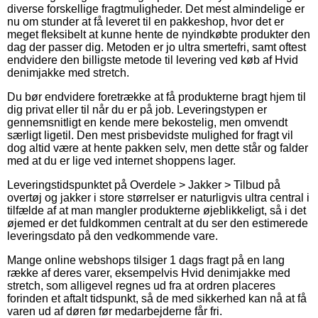
diverse forskellige fragtmuligheder. Det mest almindelige er
nu om stunder at få leveret til en pakkeshop, hvor det er
meget fleksibelt at kunne hente de nyindkøbte produkter den
dag der passer dig. Metoden er jo ultra smertefri, samt oftest
endvidere den billigste metode til levering ved køb af Hvid
denimjakke med stretch.
Du bør endvidere foretrække at få produkterne bragt hjem til
dig privat eller til når du er på job. Leveringstypen er
gennemsnitligt en kende mere bekostelig, men omvendt
særligt ligetil. Den mest prisbevidste mulighed for fragt vil
dog altid være at hente pakken selv, men dette står og falder
med at du er lige ved internet shoppens lager.
Leveringstidspunktet på Overdele > Jakker > Tilbud på
overtøj og jakker i store størrelser er naturligvis ultra central i
tilfælde af at man mangler produkterne øjeblikkeligt, så i det
øjemed er det fuldkommen centralt at du ser den estimerede
leveringsdato på den vedkommende vare.
Mange online webshops tilsiger 1 dags fragt på en lang
række af deres varer, eksempelvis Hvid denimjakke med
stretch, som alligevel regnes ud fra at ordren placeres
forinden et aftalt tidspunkt, så de med sikkerhed kan nå at få
varen ud af døren før medarbejderne får fri.