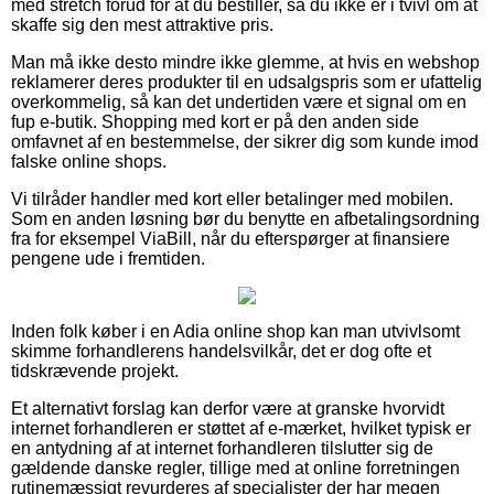
med stretch forud for at du bestiller, så du ikke er i tvivl om at
skaffe sig den mest attraktive pris.
Man må ikke desto mindre ikke glemme, at hvis en webshop
reklamerer deres produkter til en udsalgspris som er ufattelig
overkommelig, så kan det undertiden være et signal om en
fup e-butik. Shopping med kort er på den anden side
omfavnet af en bestemmelse, der sikrer dig som kunde imod
falske online shops.
Vi tilråder handler med kort eller betalinger med mobilen.
Som en anden løsning bør du benytte en afbetalingsordning
fra for eksempel ViaBill, når du efterspørger at finansiere
pengene ude i fremtiden.
Inden folk køber i en Adia online shop kan man utvivlsomt
skimme forhandlerens handelsvilkår, det er dog ofte et
tidskrævende projekt.
Et alternativt forslag kan derfor være at granske hvorvidt
internet forhandleren er støttet af e-mærket, hvilket typisk er
en antydning af at internet forhandleren tilslutter sig de
gældende danske regler, tillige med at online forretningen
rutinemæssigt revurderes af specialister der har megen