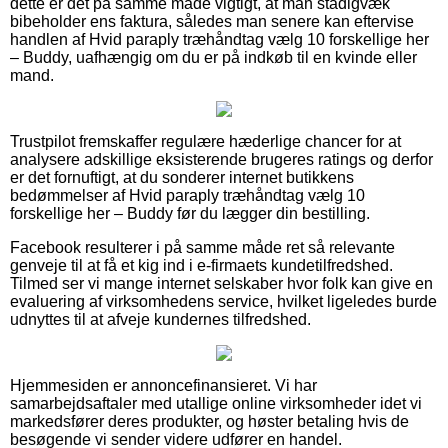
dette er det på samme måde vigtigt, at man stadigvæk
bibeholder ens faktura, således man senere kan eftervise
handlen af Hvid paraply træhåndtag vælg 10 forskellige her
– Buddy, uafhængig om du er på indkøb til en kvinde eller
mand.
Trustpilot fremskaffer regulære hæderlige chancer for at
analysere adskillige eksisterende brugeres ratings og derfor
er det fornuftigt, at du sonderer internet butikkens
bedømmelser af Hvid paraply træhåndtag vælg 10
forskellige her – Buddy før du lægger din bestilling.
Facebook resulterer i på samme måde ret så relevante
genveje til at få et kig ind i e-firmaets kundetilfredshed.
Tilmed ser vi mange internet selskaber hvor folk kan give en
evaluering af virksomhedens service, hvilket ligeledes burde
udnyttes til at afveje kundernes tilfredshed.
Hjemmesiden er annoncefinansieret. Vi har
samarbejdsaftaler med utallige online virksomheder idet vi
markedsfører deres produkter, og høster betaling hvis de
besøgende vi sender videre udfører en handel.