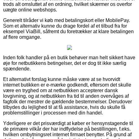
trods alt omsluttet af en ordning, hvilket skærmer os overfor
uægte online webshops.
Generelt tilråder vi køb med betalingskort eller MobilePay.
Som et alternativ kunne du drage fordel af et tilbud fra for
eksempel ViaBill, såfremt du foretrækker at klare betalingen
af flere omgange.
Inden folk handler på en butik behøver man helt sikkert have
øje for netbutikkens betingelser, det er dog tit ikke særlig
spændende.
Et alternativt forslag kunne måske være at se hvorvidt
internet butikken er e-mærke godkendt, eftersom det skulle
være en tryghed om at netbutikken accepterer dansk
lovgivning, og at netbutikken fra tid til anden overvåges af
fagfolk der mestrer de gældende bestemmelser. Derudover
tilbydes du lejlighed til at få assistance, hvis du skulle få
problemstillinger i processen med din handel.
Yderligere er det prisværdigt at køber er hensynstagende til
de primære vilkår der har indflydelse på bestillingen, f.eks.
hvilken ombytningsret internet firmaet benytter. På grund af