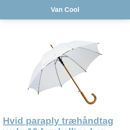
Van Cool
Hvid paraply træhåndtag