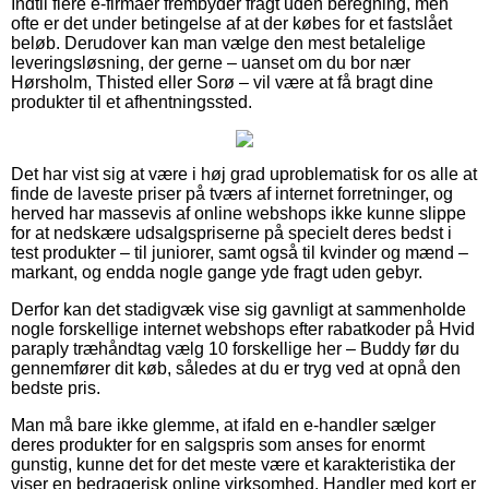
Indtil flere e-firmaer frembyder fragt uden beregning, men
ofte er det under betingelse af at der købes for et fastslået
beløb. Derudover kan man vælge den mest betalelige
leveringsløsning, der gerne – uanset om du bor nær
Hørsholm, Thisted eller Sorø – vil være at få bragt dine
produkter til et afhentningssted.
Det har vist sig at være i høj grad uproblematisk for os alle at
finde de laveste priser på tværs af internet forretninger, og
herved har massevis af online webshops ikke kunne slippe
for at nedskære udsalgspriserne på specielt deres bedst i
test produkter – til juniorer, samt også til kvinder og mænd –
markant, og endda nogle gange yde fragt uden gebyr.
Derfor kan det stadigvæk vise sig gavnligt at sammenholde
nogle forskellige internet webshops efter rabatkoder på Hvid
paraply træhåndtag vælg 10 forskellige her – Buddy før du
gennemfører dit køb, således at du er tryg ved at opnå den
bedste pris.
Man må bare ikke glemme, at ifald en e-handler sælger
deres produkter for en salgspris som anses for enormt
gunstig, kunne det for det meste være et karakteristika der
viser en bedragerisk online virksomhed. Handler med kort er