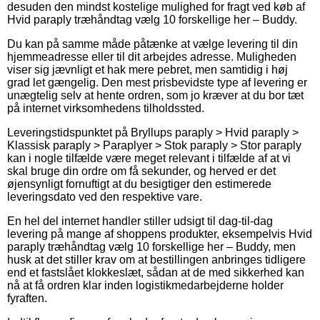
desuden den mindst kostelige mulighed for fragt ved køb af
Hvid paraply træhåndtag vælg 10 forskellige her – Buddy.
Du kan på samme måde påtænke at vælge levering til din
hjemmeadresse eller til dit arbejdes adresse. Muligheden
viser sig jævnligt et hak mere pebret, men samtidig i høj
grad let gængelig. Den mest prisbevidste type af levering er
unægtelig selv at hente ordren, som jo kræver at du bor tæt
på internet virksomhedens tilholdssted.
Leveringstidspunktet på Bryllups paraply > Hvid paraply >
Klassisk paraply > Paraplyer > Stok paraply > Stor paraply
kan i nogle tilfælde være meget relevant i tilfælde af at vi
skal bruge din ordre om få sekunder, og herved er det
øjensynligt fornuftigt at du besigtiger den estimerede
leveringsdato ved den respektive vare.
En hel del internet handler stiller udsigt til dag-til-dag
levering på mange af shoppens produkter, eksempelvis Hvid
paraply træhåndtag vælg 10 forskellige her – Buddy, men
husk at det stiller krav om at bestillingen anbringes tidligere
end et fastslået klokkeslæt, sådan at de med sikkerhed kan
nå at få ordren klar inden logistikmedarbejderne holder
fyraften.