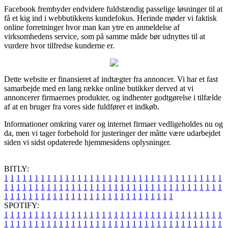
Facebook frembyder endvidere fuldstændig passelige løsninger til at
få et kig ind i webbutikkens kundefokus. Herinde møder vi faktisk
online forretninger hvor man kan ytre en anmeldelse af
virksomhedens service, som på samme måde bør udnyttes til at
vurdere hvor tilfredse kunderne er.
Dette website er finansieret af indtægter fra annoncer. Vi har et fast
samarbejde med en lang række online butikker derved at vi
annoncerer firmaernes produkter, og indhenter godtgørelse i tilfælde
af at en bruger fra vores side fuldfører et indkøb.
Informationer omkring varer og internet firmaer vedligeholdes nu og
da, men vi tager forbehold for justeringer der måtte være udarbejdet
siden vi sidst opdaterede hjemmesidens oplysninger.
BITLY:
1
1
1
1
1
1
1
1
1
1
1
1
1
1
1
1
1
1
1
1
1
1
1
1
1
1
1
1
1
1
1
1
1
1
1
1
1
1
1
1
1
1
1
1
1
1
1
1
1
1
1
1
1
1
1
1
1
1
1
1
1
1
1
1
1
1
1
1
1
1
1
1
1
1
1
1
1
1
1
1
1
1
1
1
1
1
1
1
1
1
1
1
1
1
1
1
1
1
1
1
SPOTIFY:
1
1
1
1
1
1
1
1
1
1
1
1
1
1
1
1
1
1
1
1
1
1
1
1
1
1
1
1
1
1
1
1
1
1
1
1
1
1
1
1
1
1
1
1
1
1
1
1
1
1
1
1
1
1
1
1
1
1
1
1
1
1
1
1
1
1
1
1
1
1
1
1