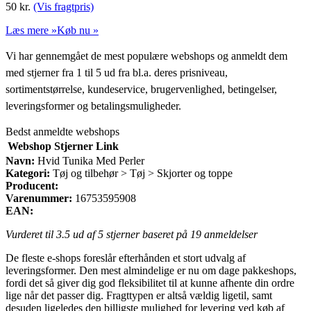
50
kr.
(Vis fragtpris)
Læs mere »
Køb nu »
Vi har gennemgået de mest populære webshops og anmeldt dem
med stjerner fra 1 til 5 ud fra bl.a. deres prisniveau,
sortimentstørrelse, kundeservice, brugervenlighed, betingelser,
leveringsformer og betalingsmuligheder.
Bedst anmeldte webshops
Webshop
Stjerner
Link
Navn:
Hvid Tunika Med Perler
Kategori:
Tøj og tilbehør > Tøj > Skjorter og toppe
Producent:
Varenummer:
16753595908
EAN:
Vurderet til
3.5
ud af 5 stjerner baseret på
19
anmeldelser
De fleste e-shops foreslår efterhånden et stort udvalg af
leveringsformer. Den mest almindelige er nu om dage pakkeshops,
fordi det så giver dig god fleksibilitet til at kunne afhente din ordre
lige når det passer dig. Fragttypen er altså vældig ligetil, samt
desuden ligeledes den billigste mulighed for levering ved køb af