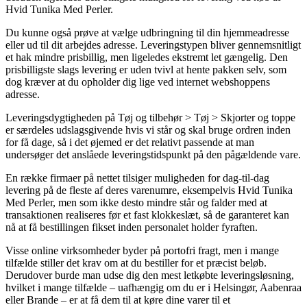
Hvid Tunika Med Perler.
Du kunne også prøve at vælge udbringning til din hjemmeadresse
eller ud til dit arbejdes adresse. Leveringstypen bliver gennemsnitligt
et hak mindre prisbillig, men ligeledes ekstremt let gængelig. Den
prisbilligste slags levering er uden tvivl at hente pakken selv, som
dog kræver at du opholder dig lige ved internet webshoppens
adresse.
Leveringsdygtigheden på Tøj og tilbehør > Tøj > Skjorter og toppe
er særdeles udslagsgivende hvis vi står og skal bruge ordren inden
for få dage, så i det øjemed er det relativt passende at man
undersøger det anslåede leveringstidspunkt på den pågældende vare.
En række firmaer på nettet tilsiger muligheden for dag-til-dag
levering på de fleste af deres varenumre, eksempelvis Hvid Tunika
Med Perler, men som ikke desto mindre står og falder med at
transaktionen realiseres før et fast klokkeslæt, så de garanteret kan
nå at få bestillingen fikset inden personalet holder fyraften.
Visse online virksomheder byder på portofri fragt, men i mange
tilfælde stiller det krav om at du bestiller for et præcist beløb.
Derudover burde man udse dig den mest letkøbte leveringsløsning,
hvilket i mange tilfælde – uafhængig om du er i Helsingør, Aabenraa
eller Brande – er at få dem til at køre dine varer til et