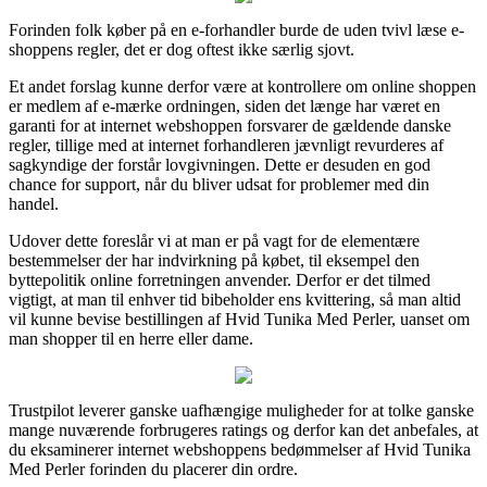
Forinden folk køber på en e-forhandler burde de uden tvivl læse e-
shoppens regler, det er dog oftest ikke særlig sjovt.
Et andet forslag kunne derfor være at kontrollere om online shoppen
er medlem af e-mærke ordningen, siden det længe har været en
garanti for at internet webshoppen forsvarer de gældende danske
regler, tillige med at internet forhandleren jævnligt revurderes af
sagkyndige der forstår lovgivningen. Dette er desuden en god
chance for support, når du bliver udsat for problemer med din
handel.
Udover dette foreslår vi at man er på vagt for de elementære
bestemmelser der har indvirkning på købet, til eksempel den
byttepolitik online forretningen anvender. Derfor er det tilmed
vigtigt, at man til enhver tid bibeholder ens kvittering, så man altid
vil kunne bevise bestillingen af Hvid Tunika Med Perler, uanset om
man shopper til en herre eller dame.
Trustpilot leverer ganske uafhængige muligheder for at tolke ganske
mange nuværende forbrugeres ratings og derfor kan det anbefales, at
du eksaminerer internet webshoppens bedømmelser af Hvid Tunika
Med Perler forinden du placerer din ordre.