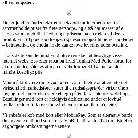
afhentningssted.
Det er jo efterhånden ekstremt bekvemt for internetbrugere at
sammenholde priser fra flere netshops, og altså har masser af e-
shops været nødt til at nedbringe priserne på en række af deres
produkter – til piger og drenge, og desuden også til herrer og damer
– betragteligt, og endda nogle gange love levering uden betaling.
Trods dette kan det imidlertid blive rentabelt at besigtige visse
internet webshops efter rabat på Hvid Tunika Med Perler forud for
at du handler, således at man er velinformeret til at antage den
mindst kostelige pris.
Man må blot være omhyggelig med, at i tilfælde af at en internet
virksomhed markedsfører varer til en udsalgspris der virker uhørt
lav, bør det undertiden være et tegn på en falsk internet webshop.
Bestillinger med kort er heldigvis dækket ind under et lovbud,
hvilket redder folk overfor svindlende forhandlere på nettet.
Vi anbefaler køb med kort eller MobilePay. Som et alternativ burde
du anvende et tilbud som f.eks. ViaBill, i tilfælde af at du tilstræber
at godtgøre omkostningerne senere.