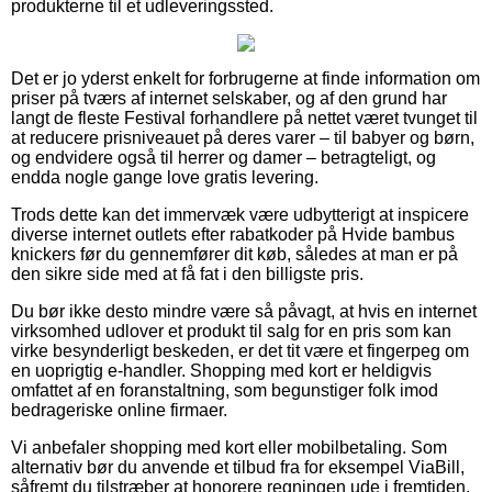
produkterne til et udleveringssted.
Det er jo yderst enkelt for forbrugerne at finde information om
priser på tværs af internet selskaber, og af den grund har
langt de fleste Festival forhandlere på nettet været tvunget til
at reducere prisniveauet på deres varer – til babyer og børn,
og endvidere også til herrer og damer – betragteligt, og
endda nogle gange love gratis levering.
Trods dette kan det immervæk være udbytterigt at inspicere
diverse internet outlets efter rabatkoder på Hvide bambus
knickers før du gennemfører dit køb, således at man er på
den sikre side med at få fat i den billigste pris.
Du bør ikke desto mindre være så påvagt, at hvis en internet
virksomhed udlover et produkt til salg for en pris som kan
virke besynderligt beskeden, er det tit være et fingerpeg om
en uoprigtig e-handler. Shopping med kort er heldigvis
omfattet af en foranstaltning, som begunstiger folk imod
bedrageriske online firmaer.
Vi anbefaler shopping med kort eller mobilbetaling. Som
alternativ bør du anvende et tilbud fra for eksempel ViaBill,
såfremt du tilstræber at honorere regningen ude i fremtiden.