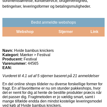
sortimentstørrelse, kundeservice, brugervenlighed,
betingelser, leveringsformer og betalingsmuligheder.
Bedst anmeldte webshops
Webshop
Stjerner
Link
Navn:
Hvide bambus knickers
Kategori:
Mærker > Festival
Producent:
Festival
Varenummer:
44565
EAN:
Vurderet til
4.1
ud af 5 stjerner baseret på
21
anmeldelser
En del online shops tildeler nu diverse forskellige former for
fragt. En af favoritterne er nu om stunder pakkeshops, hvor
det er nemt for dig at hente de bestilte produkter præcis når
det passer dig. Fragtmetoden er jo vældig smart, samt i
mange tilfælde endda den mindst kostelige leveringsmodel
ved køb af Hvide bambus knickers.