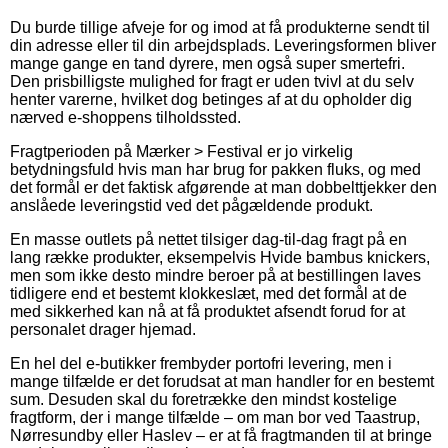
Du burde tillige afveje for og imod at få produkterne sendt til
din adresse eller til din arbejdsplads. Leveringsformen bliver
mange gange en tand dyrere, men også super smertefri.
Den prisbilligste mulighed for fragt er uden tvivl at du selv
henter varerne, hvilket dog betinges af at du opholder dig
nærved e-shoppens tilholdssted.
Fragtperioden på Mærker > Festival er jo virkelig
betydningsfuld hvis man har brug for pakken fluks, og med
det formål er det faktisk afgørende at man dobbelttjekker den
anslåede leveringstid ved det pågældende produkt.
En masse outlets på nettet tilsiger dag-til-dag fragt på en
lang række produkter, eksempelvis Hvide bambus knickers,
men som ikke desto mindre beroer på at bestillingen laves
tidligere end et bestemt klokkeslæt, med det formål at de
med sikkerhed kan nå at få produktet afsendt forud for at
personalet drager hjemad.
En hel del e-butikker frembyder portofri levering, men i
mange tilfælde er det forudsat at man handler for en bestemt
sum. Desuden skal du foretrække den mindst kostelige
fragtform, der i mange tilfælde – om man bor ved Taastrup,
Nørresundby eller Haslev – er at få fragtmanden til at bringe