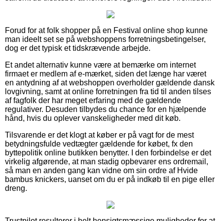
Forud for at folk shopper på en Festival online shop kunne
man ideelt set se på webshoppens forretningsbetingelser,
dog er det typisk et tidskrævende arbejde.
Et andet alternativ kunne være at bemærke om internet
firmaet er medlem af e-mærket, siden det længe har været
en antydning af at webshoppen overholder gældende dansk
lovgivning, samt at online forretningen fra tid til anden tilses
af fagfolk der har meget erfaring med de gældende
regulativer. Desuden tilbydes du chance for en hjælpende
hånd, hvis du oplever vanskeligheder med dit køb.
Tilsvarende er det klogt at køber er på vagt for de mest
betydningsfulde vedtægter gældende for købet, fx den
byttepolitik online butikken benytter. I den forbindelse er det
virkelig afgørende, at man stadig opbevarer ens ordremail,
så man en anden gang kan vidne om sin ordre af Hvide
bambus knickers, uanset om du er på indkøb til en pige eller
dreng.
Trustpilot resulterer i helt hensigtsmæssige muligheder for at