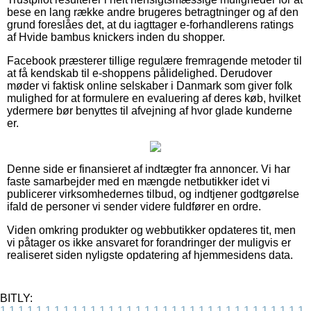
bese en lang række andre brugeres betragtninger og af den
grund foreslåes det, at du iagttager e-forhandlerens ratings
af Hvide bambus knickers inden du shopper.
Facebook præsterer tillige regulære fremragende metoder til
at få kendskab til e-shoppens pålidelighed. Derudover
møder vi faktisk online selskaber i Danmark som giver folk
mulighed for at formulere en evaluering af deres køb, hvilket
ydermere bør benyttes til afvejning af hvor glade kunderne
er.
Denne side er finansieret af indtægter fra annoncer. Vi har
faste samarbejder med en mængde netbutikker idet vi
publicerer virksomhedernes tilbud, og indtjener godtgørelse
ifald de personer vi sender videre fuldfører en ordre.
Viden omkring produkter og webbutikker opdateres tit, men
vi påtager os ikke ansvaret for forandringer der muligvis er
realiseret siden nyligste opdatering af hjemmesidens data.
BITLY:
1
1
1
1
1
1
1
1
1
1
1
1
1
1
1
1
1
1
1
1
1
1
1
1
1
1
1
1
1
1
1
1
1
1