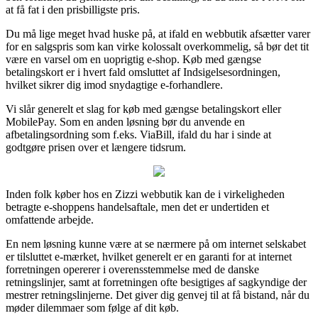
at få fat i den prisbilligste pris.
Du må lige meget hvad huske på, at ifald en webbutik afsætter varer
for en salgspris som kan virke kolossalt overkommelig, så bør det tit
være en varsel om en uoprigtig e-shop. Køb med gængse
betalingskort er i hvert fald omsluttet af Indsigelsesordningen,
hvilket sikrer dig imod snydagtige e-forhandlere.
Vi slår generelt et slag for køb med gængse betalingskort eller
MobilePay. Som en anden løsning bør du anvende en
afbetalingsordning som f.eks. ViaBill, ifald du har i sinde at
godtgøre prisen over et længere tidsrum.
Inden folk køber hos en Zizzi webbutik kan de i virkeligheden
betragte e-shoppens handelsaftale, men det er undertiden et
omfattende arbejde.
En nem løsning kunne være at se nærmere på om internet selskabet
er tilsluttet e-mærket, hvilket generelt er en garanti for at internet
forretningen opererer i overensstemmelse med de danske
retningslinjer, samt at forretningen ofte besigtiges af sagkyndige der
mestrer retningslinjerne. Det giver dig genvej til at få bistand, når du
møder dilemmaer som følge af dit køb.