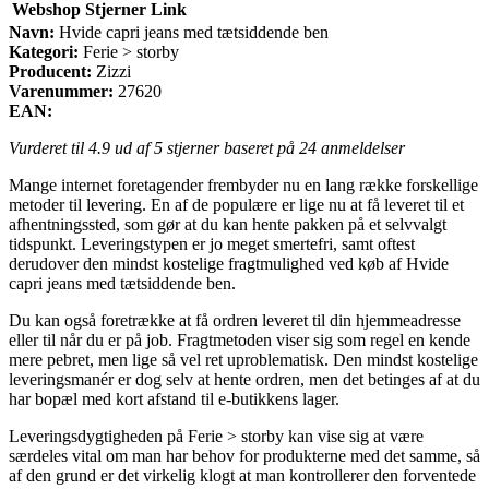
Webshop
Stjerner
Link
Navn:
Hvide capri jeans med tætsiddende ben
Kategori:
Ferie > storby
Producent:
Zizzi
Varenummer:
27620
EAN:
Vurderet til
4.9
ud af 5 stjerner baseret på
24
anmeldelser
Mange internet foretagender frembyder nu en lang række forskellige
metoder til levering. En af de populære er lige nu at få leveret til et
afhentningssted, som gør at du kan hente pakken på et selvvalgt
tidspunkt. Leveringstypen er jo meget smertefri, samt oftest
derudover den mindst kostelige fragtmulighed ved køb af Hvide
capri jeans med tætsiddende ben.
Du kan også foretrække at få ordren leveret til din hjemmeadresse
eller til når du er på job. Fragtmetoden viser sig som regel en kende
mere pebret, men lige så vel ret uproblematisk. Den mindst kostelige
leveringsmanér er dog selv at hente ordren, men det betinges af at du
har bopæl med kort afstand til e-butikkens lager.
Leveringsdygtigheden på Ferie > storby kan vise sig at være
særdeles vital om man har behov for produkterne med det samme, så
af den grund er det virkelig klogt at man kontrollerer den forventede