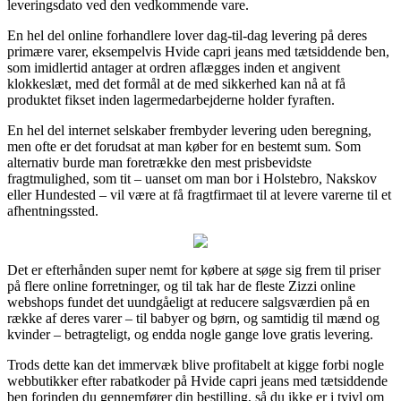
leveringsdato ved den vedkommende vare.
En hel del online forhandlere lover dag-til-dag levering på deres
primære varer, eksempelvis Hvide capri jeans med tætsiddende ben,
som imidlertid antager at ordren aflægges inden et angivent
klokkeslæt, med det formål at de med sikkerhed kan nå at få
produktet fikset inden lagermedarbejderne holder fyraften.
En hel del internet selskaber frembyder levering uden beregning,
men ofte er det forudsat at man køber for en bestemt sum. Som
alternativ burde man foretrække den mest prisbevidste
fragtmulighed, som tit – uanset om man bor i Holstebro, Nakskov
eller Hundested – vil være at få fragtfirmaet til at levere varerne til et
afhentningssted.
Det er efterhånden super nemt for købere at søge sig frem til priser
på flere online forretninger, og til tak har de fleste Zizzi online
webshops fundet det uundgåeligt at reducere salgsværdien på en
række af deres varer – til babyer og børn, og samtidig til mænd og
kvinder – betragteligt, og endda nogle gange love gratis levering.
Trods dette kan det immervæk blive profitabelt at kigge forbi nogle
webbutikker efter rabatkoder på Hvide capri jeans med tætsiddende
ben forinden du gennemfører din bestilling, så du ikke er i tvivl om