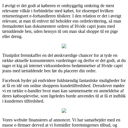
I øvrigt er det godt at køberen er omhyggelig omkring de mest
relevante vilkår i forbindelse med købet, for eksempel hvilken
returneringsret e-forhandleren tilsikrer. I den relation er det i øvrigt
relevant, at man til enhver tid beholder ens ordrekvittering, så man
fremadrettet kan dokumentere ordren af Hvide capri jeans med
tætsiddende ben, uden hensyn til om man skal shoppe til en pige
eller dreng.
Trustpilot fremskaffer en del ønskværdige chancer for at tyde en
række aktuelle konsumenters vurderinger og derfor er det godt, at du
tager et kig på internet virksomhedens bedømmelser af Hvide capri
jeans med tætsiddende ben før du placerer din ordre.
Facebook byder på endvidere fuldstændig fantastiske muligheder for
at få en idé om online shoppens kundetilfredshed. Derudover møder
vi en række e-handler hvor man kan sammensætte en anmeldelse af
deres købsoplevelse, som ligeledes burde anvendes til at få et indblik
i kundernes tilfredshed.
Vores website finansieres af annoncer. Vi har samarbejder med en
masse e-firmaer derved at vi formidler forretningernes tilbud, og