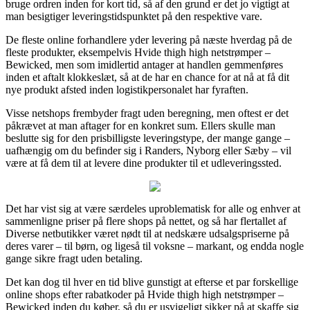
bruge ordren inden for kort tid, så af den grund er det jo vigtigt at
man besigtiger leveringstidspunktet på den respektive vare.
De fleste online forhandlere yder levering på næste hverdag på de
fleste produkter, eksempelvis Hvide thigh high netstrømper –
Bewicked, men som imidlertid antager at handlen gemmenføres
inden et aftalt klokkeslæt, så at de har en chance for at nå at få dit
nye produkt afsted inden logistikpersonalet har fyraften.
Visse netshops frembyder fragt uden beregning, men oftest er det
påkrævet at man aftager for en konkret sum. Ellers skulle man
beslutte sig for den prisbilligste leveringstype, der mange gange –
uafhængig om du befinder sig i Randers, Nyborg eller Sæby – vil
være at få dem til at levere dine produkter til et udleveringssted.
Det har vist sig at være særdeles uproblematisk for alle og enhver at
sammenligne priser på flere shops på nettet, og så har flertallet af
Diverse netbutikker været nødt til at nedskære udsalgspriserne på
deres varer – til børn, og ligeså til voksne – markant, og endda nogle
gange sikre fragt uden betaling.
Det kan dog til hver en tid blive gunstigt at efterse et par forskellige
online shops efter rabatkoder på Hvide thigh high netstrømper –
Bewicked inden du køber, så du er usvigeligt sikker på at skaffe sig