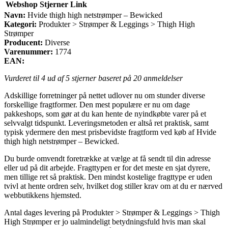
Webshop
Stjerner
Link
Navn:
Hvide thigh high netstrømper – Bewicked
Kategori:
Produkter > Strømper & Leggings > Thigh High
Strømper
Producent:
Diverse
Varenummer:
1774
EAN:
Vurderet til
4
ud af 5 stjerner baseret på
20
anmeldelser
Adskillige forretninger på nettet udlover nu om stunder diverse
forskellige fragtformer. Den mest populære er nu om dage
pakkeshops, som gør at du kan hente de nyindkøbte varer på et
selvvalgt tidspunkt. Leveringsmetoden er altså ret praktisk, samt
typisk ydermere den mest prisbevidste fragtform ved køb af Hvide
thigh high netstrømper – Bewicked.
Du burde omvendt foretrække at vælge at få sendt til din adresse
eller ud på dit arbejde. Fragttypen er for det meste en sjat dyrere,
men tillige ret så praktisk. Den mindst kostelige fragttype er uden
tvivl at hente ordren selv, hvilket dog stiller krav om at du er nærved
webbutikkens hjemsted.
Antal dages levering på Produkter > Strømper & Leggings > Thigh
High Strømper er jo ualmindeligt betydningsfuld hvis man skal