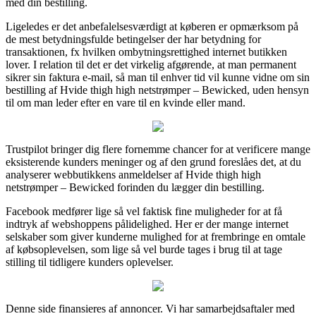
med din bestilling.
Ligeledes er det anbefalelsesværdigt at køberen er opmærksom på
de mest betydningsfulde betingelser der har betydning for
transaktionen, fx hvilken ombytningsrettighed internet butikken
lover. I relation til det er det virkelig afgørende, at man permanent
sikrer sin faktura e-mail, så man til enhver tid vil kunne vidne om sin
bestilling af Hvide thigh high netstrømper – Bewicked, uden hensyn
til om man leder efter en vare til en kvinde eller mand.
Trustpilot bringer dig flere fornemme chancer for at verificere mange
eksisterende kunders meninger og af den grund foreslåes det, at du
analyserer webbutikkens anmeldelser af Hvide thigh high
netstrømper – Bewicked forinden du lægger din bestilling.
Facebook medfører lige så vel faktisk fine muligheder for at få
indtryk af webshoppens pålidelighed. Her er der mange internet
selskaber som giver kunderne mulighed for at frembringe en omtale
af købsoplevelsen, som lige så vel burde tages i brug til at tage
stilling til tidligere kunders oplevelser.
Denne side finansieres af annoncer. Vi har samarbejdsaftaler med