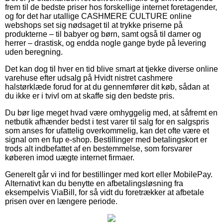
frem til de bedste priser hos forskellige internet foretagender,
og for det har utallige CASHMERE CULTURE online
webshops set sig nødsaget til at trykke priserne på
produkterne – til babyer og børn, samt også til damer og
herrer – drastisk, og endda nogle gange byde på levering
uden beregning.
Det kan dog til hver en tid blive smart at tjekke diverse online
varehuse efter udsalg på Hvidt nistret cashmere
halstørklæde forud for at du gennemfører dit køb, sådan at
du ikke er i tvivl om at skaffe sig den bedste pris.
Du bør lige meget hvad være omhyggelig med, at såfremt en
netbutik afhænder bedst i test varer til salg for en salgspris
som anses for ufattelig overkommelig, kan det ofte være et
signal om en fup e-shop. Bestillinger med betalingskort er
trods alt indbefattet af en bestemmelse, som forsvarer
køberen imod uægte internet firmaer.
Generelt går vi ind for bestillinger med kort eller MobilePay.
Alternativt kan du benytte en afbetalingsløsning fra
eksempelvis ViaBill, for så vidt du foretrækker at afbetale
prisen over en længere periode.