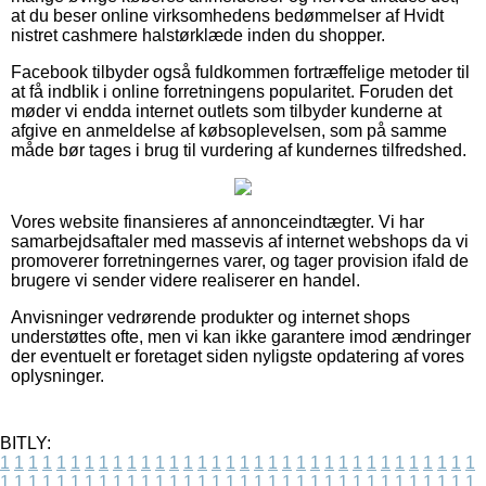
at du beser online virksomhedens bedømmelser af Hvidt
nistret cashmere halstørklæde inden du shopper.
Facebook tilbyder også fuldkommen fortræffelige metoder til
at få indblik i online forretningens popularitet. Foruden det
møder vi endda internet outlets som tilbyder kunderne at
afgive en anmeldelse af købsoplevelsen, som på samme
måde bør tages i brug til vurdering af kundernes tilfredshed.
Vores website finansieres af annonceindtægter. Vi har
samarbejdsaftaler med massevis af internet webshops da vi
promoverer forretningernes varer, og tager provision ifald de
brugere vi sender videre realiserer en handel.
Anvisninger vedrørende produkter og internet shops
understøttes ofte, men vi kan ikke garantere imod ændringer
der eventuelt er foretaget siden nyligste opdatering af vores
oplysninger.
BITLY:
1
1
1
1
1
1
1
1
1
1
1
1
1
1
1
1
1
1
1
1
1
1
1
1
1
1
1
1
1
1
1
1
1
1
1
1
1
1
1
1
1
1
1
1
1
1
1
1
1
1
1
1
1
1
1
1
1
1
1
1
1
1
1
1
1
1
1
1