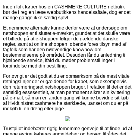
Inden folk køber hos en CASHMERE CULTURE netbutik
bør de i reglen læse webbutikkens handelsaftale, dog er det
mange gange ikke særlig sjovt.
Et nemmere alternativ kunne derfor være at undersøge om
netshoppen er tilsluttet e-mærket, grundet at det skulle være
et billede på at e-shoppen følger de gældende danske
regler, samt at online shoppen løbende føres tilsyn med af
fagfolk som har den nødvendige knowhow om
bestemmelserne på området. Desuden får du anledning til
hjælpende service, ifald du møder problemstillinger i
forbindelse med din bestilling.
For øvrigt er det godt at du er opmærksom på de mest vitale
retningslinjer der er gældende for købet, som eksempelvis
den returneringsret netshoppen bruger. I relation til det er det
samtidig essesentielt, at man permanent sikrer sin kvittering
på e-mail, så man en anden gang vil kunne bevidne sit køb
af Hvidt nistret cashmere halstørklæde, uanset om du er på
indkøb til en dreng eller pige.
Trustpilot indebærer rigtig fornemme genveje til at finde ud af
mange øvrige køberes anmeldelser og herved tilrådes det,