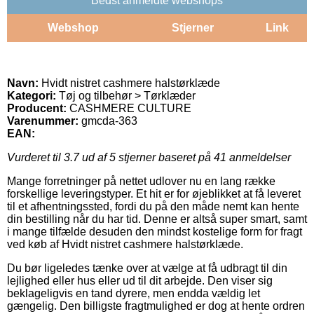
Bedst anmeldte webshops
Webshop
Stjerner
Link
Navn:
Hvidt nistret cashmere halstørklæde
Kategori:
Tøj og tilbehør > Tørklæder
Producent:
CASHMERE CULTURE
Varenummer:
gmcda-363
EAN:
Vurderet til
3.7
ud af 5 stjerner baseret på
41
anmeldelser
Mange forretninger på nettet udlover nu en lang række
forskellige leveringstyper. Et hit er for øjeblikket at få leveret
til et afhentningssted, fordi du på den måde nemt kan hente
din bestilling når du har tid. Denne er altså super smart, samt
i mange tilfælde desuden den mindst kostelige form for fragt
ved køb af Hvidt nistret cashmere halstørklæde.
Du bør ligeledes tænke over at vælge at få udbragt til din
lejlighed eller hus eller ud til dit arbejde. Den viser sig
beklageligvis en tand dyrere, men endda vældig let
gængelig. Den billigste fragtmulighed er dog at hente ordren