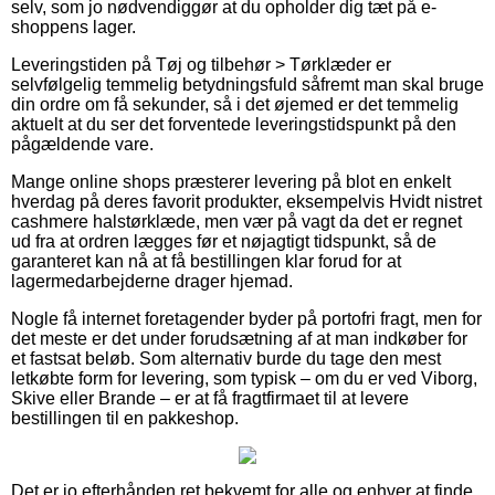
selv, som jo nødvendiggør at du opholder dig tæt på e-
shoppens lager.
Leveringstiden på Tøj og tilbehør > Tørklæder er
selvfølgelig temmelig betydningsfuld såfremt man skal bruge
din ordre om få sekunder, så i det øjemed er det temmelig
aktuelt at du ser det forventede leveringstidspunkt på den
pågældende vare.
Mange online shops præsterer levering på blot en enkelt
hverdag på deres favorit produkter, eksempelvis Hvidt nistret
cashmere halstørklæde, men vær på vagt da det er regnet
ud fra at ordren lægges før et nøjagtigt tidspunkt, så de
garanteret kan nå at få bestillingen klar forud for at
lagermedarbejderne drager hjemad.
Nogle få internet foretagender byder på portofri fragt, men for
det meste er det under forudsætning af at man indkøber for
et fastsat beløb. Som alternativ burde du tage den mest
letkøbte form for levering, som typisk – om du er ved Viborg,
Skive eller Brande – er at få fragtfirmaet til at levere
bestillingen til en pakkeshop.
Det er jo efterhånden ret bekvemt for alle og enhver at finde