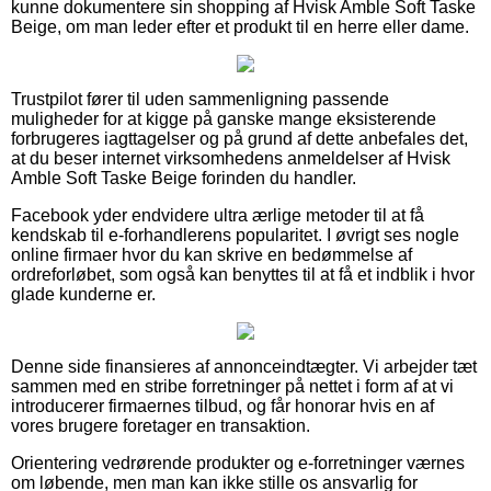
kunne dokumentere sin shopping af Hvisk Amble Soft Taske
Beige, om man leder efter et produkt til en herre eller dame.
Trustpilot fører til uden sammenligning passende
muligheder for at kigge på ganske mange eksisterende
forbrugeres iagttagelser og på grund af dette anbefales det,
at du beser internet virksomhedens anmeldelser af Hvisk
Amble Soft Taske Beige forinden du handler.
Facebook yder endvidere ultra ærlige metoder til at få
kendskab til e-forhandlerens popularitet. I øvrigt ses nogle
online firmaer hvor du kan skrive en bedømmelse af
ordreforløbet, som også kan benyttes til at få et indblik i hvor
glade kunderne er.
Denne side finansieres af annonceindtægter. Vi arbejder tæt
sammen med en stribe forretninger på nettet i form af at vi
introducerer firmaernes tilbud, og får honorar hvis en af
vores brugere foretager en transaktion.
Orientering vedrørende produkter og e-forretninger værnes
om løbende, men man kan ikke stille os ansvarlig for