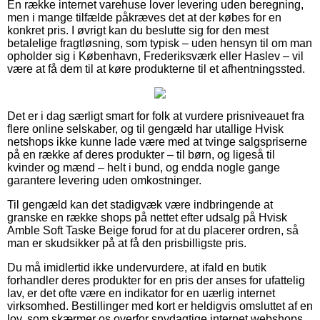
En række internet varehuse lover levering uden beregning,
men i mange tilfælde påkræves det at der købes for en
konkret pris. I øvrigt kan du beslutte sig for den mest
betalelige fragtløsning, som typisk – uden hensyn til om man
opholder sig i København, Frederiksværk eller Haslev – vil
være at få dem til at køre produkterne til et afhentningssted.
Det er i dag særligt smart for folk at vurdere prisniveauet fra
flere online selskaber, og til gengæld har utallige Hvisk
netshops ikke kunne lade være med at tvinge salgspriserne
på en række af deres produkter – til børn, og ligeså til
kvinder og mænd – helt i bund, og endda nogle gange
garantere levering uden omkostninger.
Til gengæld kan det stadigvæk være indbringende at
granske en række shops på nettet efter udsalg på Hvisk
Amble Soft Taske Beige forud for at du placerer ordren, så
man er skudsikker på at få den prisbilligste pris.
Du må imidlertid ikke undervurdere, at ifald en butik
forhandler deres produkter for en pris der anses for ufattelig
lav, er det ofte være en indikator for en uærlig internet
virksomhed. Bestillinger med kort er heldigvis omsluttet af en
lov, som skærmer os overfor snydagtige internet webshops.