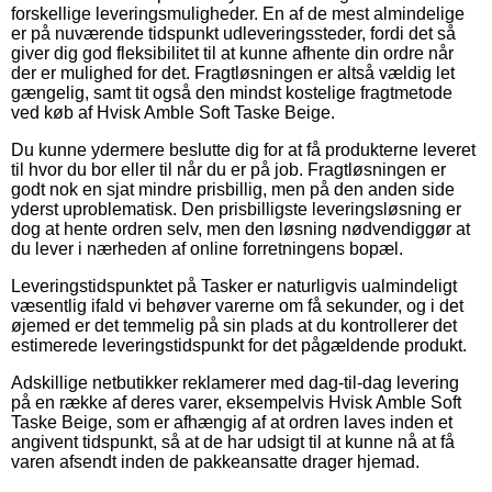
forskellige leveringsmuligheder. En af de mest almindelige
er på nuværende tidspunkt udleveringssteder, fordi det så
giver dig god fleksibilitet til at kunne afhente din ordre når
der er mulighed for det. Fragtløsningen er altså vældig let
gængelig, samt tit også den mindst kostelige fragtmetode
ved køb af Hvisk Amble Soft Taske Beige.
Du kunne ydermere beslutte dig for at få produkterne leveret
til hvor du bor eller til når du er på job. Fragtløsningen er
godt nok en sjat mindre prisbillig, men på den anden side
yderst uproblematisk. Den prisbilligste leveringsløsning er
dog at hente ordren selv, men den løsning nødvendiggør at
du lever i nærheden af online forretningens bopæl.
Leveringstidspunktet på Tasker er naturligvis ualmindeligt
væsentlig ifald vi behøver varerne om få sekunder, og i det
øjemed er det temmelig på sin plads at du kontrollerer det
estimerede leveringstidspunkt for det pågældende produkt.
Adskillige netbutikker reklamerer med dag-til-dag levering
på en række af deres varer, eksempelvis Hvisk Amble Soft
Taske Beige, som er afhængig af at ordren laves inden et
angivent tidspunkt, så at de har udsigt til at kunne nå at få
varen afsendt inden de pakkeansatte drager hjemad.