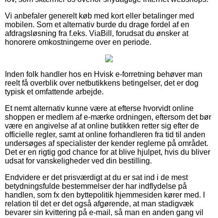
Vi anbefaler generelt køb med kort eller betalinger med
mobilen. Som et alternativ burde du drage fordel af en
afdragsløsning fra f.eks. ViaBill, forudsat du ønsker at
honorere omkostningerne over en periode.
Inden folk handler hos en Hvisk e-forretning behøver man
reelt få overblik over netbutikkens betingelser, det er dog
typisk et omfattende arbejde.
Et nemt alternativ kunne være at efterse hvorvidt online
shoppen er medlem af e-mærke ordningen, eftersom det bør
være en angivelse af at online butikken retter sig efter de
officielle regler, samt at online forhandleren fra tid til anden
undersøges af specialister der kender reglerne på området.
Det er en rigtig god chance for at blive hjulpet, hvis du bliver
udsat for vanskeligheder ved din bestilling.
Endvidere er det prisværdigt at du er sat ind i de mest
betydningsfulde bestemmelser der har indflydelse på
handlen, som fx den byttepolitik hjemmesiden kører med. I
relation til det er det også afgørende, at man stadigvæk
bevarer sin kvittering på e-mail, så man en anden gang vil