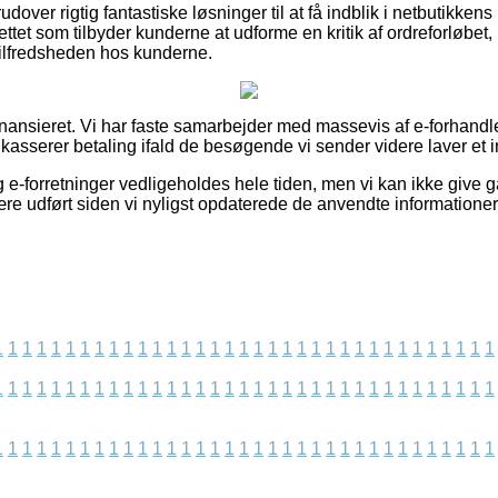
dover rigtig fantastiske løsninger til at få indblik i netbutikken
ettet som tilbyder kunderne at udforme en kritik af ordreforløbet, 
 tilfredsheden hos kunderne.
ansieret. Vi har faste samarbejder med massevis af e-forhandle
dkasserer betaling ifald de besøgende vi sender videre laver et 
e-forretninger vedligeholdes hele tiden, men vi kan ikke give g
ære udført siden vi nyligst opdaterede de anvendte informationer
1
1
1
1
1
1
1
1
1
1
1
1
1
1
1
1
1
1
1
1
1
1
1
1
1
1
1
1
1
1
1
1
1
1
1
1
1
1
1
1
1
1
1
1
1
1
1
1
1
1
1
1
1
1
1
1
1
1
1
1
1
1
1
1
1
1
1
1
1
1
1
1
1
1
1
1
1
1
1
1
1
1
1
1
1
1
1
1
1
1
1
1
1
1
1
1
1
1
1
1
1
1
1
1
1