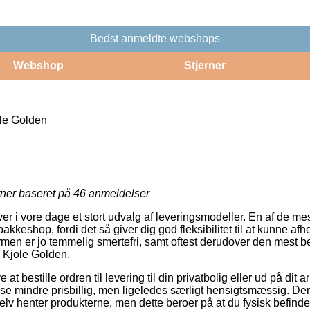
Bedst anmeldte webshops
Webshop
Stjerner
le Golden
rner baseret på
46
anmeldelser
er i vore dage et stort udvalg af leveringsmodeller. En af de mes
 pakkeshop, fordi det så giver dig god fleksibilitet til at kunne a
ormen er jo temmelig smertefri, samt oftest derudover den mest 
 Kjole Golden.
t bestille ordren til levering til din privatbolig eller ud på dit 
lse mindre prisbillig, men ligeledes særligt hensigtsmæssig. Den
selv henter produkterne, men dette beroer på at du fysisk befind