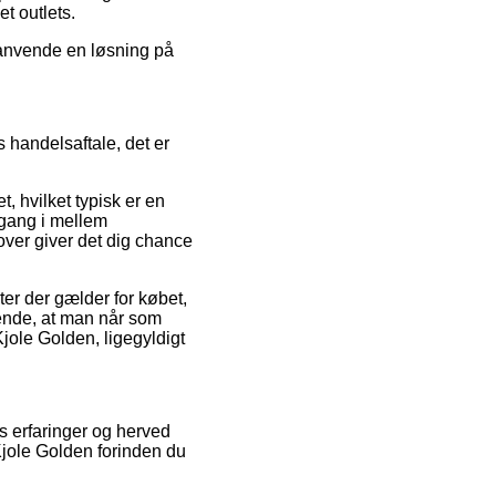
t outlets.
u anvende en løsning på
s handelsaftale, det er
, hvilket typisk er en
 gang i mellem
ver giver det dig chance
er der gælder for købet,
ørende, at man når som
jole Golden, ligegyldigt
es erfaringer og herved
jole Golden forinden du