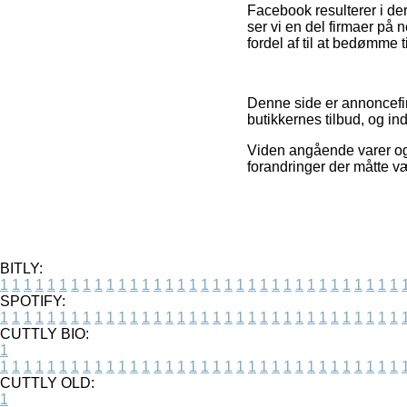
Facebook resulterer i deru
ser vi en del firmaer på n
fordel af til at bedømme
Denne side er annoncefin
butikkernes tilbud, og in
Viden angående varer og 
forandringer der måtte v
BITLY:
1
1
1
1
1
1
1
1
1
1
1
1
1
1
1
1
1
1
1
1
1
1
1
1
1
1
1
1
1
1
1
1
1
1
SPOTIFY:
1
1
1
1
1
1
1
1
1
1
1
1
1
1
1
1
1
1
1
1
1
1
1
1
1
1
1
1
1
1
1
1
1
1
CUTTLY BIO:
1
1
1
1
1
1
1
1
1
1
1
1
1
1
1
1
1
1
1
1
1
1
1
1
1
1
1
1
1
1
1
1
1
1
1
CUTTLY OLD:
1