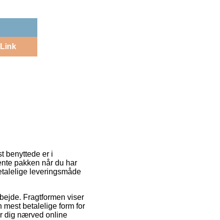
Link
t benyttede er i
fhente pakken når du har
betalelige leveringsmåde
arbejde. Fragtformen viser
 mest betalelige form for
er dig nærved online