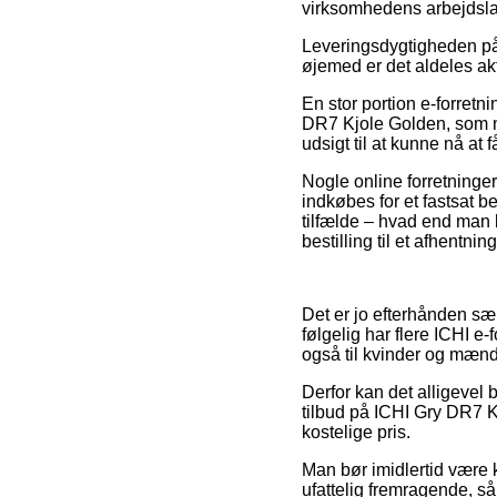
virksomhedens arbejdsla
Leveringsdygtigheden på 
øjemed er det aldeles akt
En stor portion e-forret
DR7 Kjole Golden, som nø
udsigt til at kunne nå at 
Nogle online forretninger
indkøbes for et fastsat 
tilfælde – hvad end man be
bestilling til et afhentnin
Det er jo efterhånden sæ
følgelig har flere ICHI e
også til kvinder og mænd 
Derfor kan det alligevel
tilbud på ICHI Gry DR7 K
kostelige pris.
Man bør imidlertid være kl
ufattelig fremragende, så