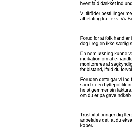
hvert fald dækket ind un
Vi tilråder bestillinger 
afbetaling fra f.eks. ViaBi
Forud for at folk handler
dog i reglen ikke særlig s
En nem løsning kunne være
indikation om at e-handle
monitoreres af sagkyndi
for bistand, ifald du for
Foruden dette går vi ind
som fx den byttepolitik i
helst gemmer sin faktura
om du er på gaveindkøb t
Trustpilot bringer dig fl
anbefales det, at du eks
køber.