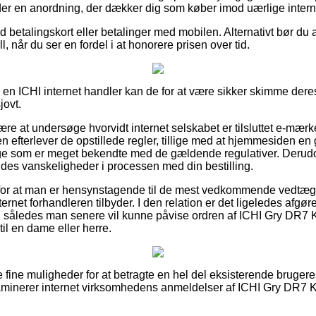
der en anordning, der dækker dig som køber imod uærlige interne
med betalingskort eller betalinger med mobilen. Alternativt bør d
ll, når du ser en fordel i at honorere prisen over tid.
 i en ICHI internet handler kan de for at være sikker skimme dere
jovt.
 at undersøge hvorvidt internet selskabet er tilsluttet e-mærket
n efterlever de opstillede regler, tillige med at hjemmesiden en
ge som er meget bekendte med de gældende regulativer. Derudo
voldes vanskeligheder i processen med din bestilling.
 for at man er hensynstagende til de mest vedkommende vedtægt
nternet forhandleren tilbyder. I den relation er det ligeledes afg
, således man senere vil kunne påvise ordren af ICHI Gry DR7 K
il en dame eller herre.
ere fine muligheder for at betragte en hel del eksisterende bruger
aminerer internet virksomhedens anmeldelser af ICHI Gry DR7 K