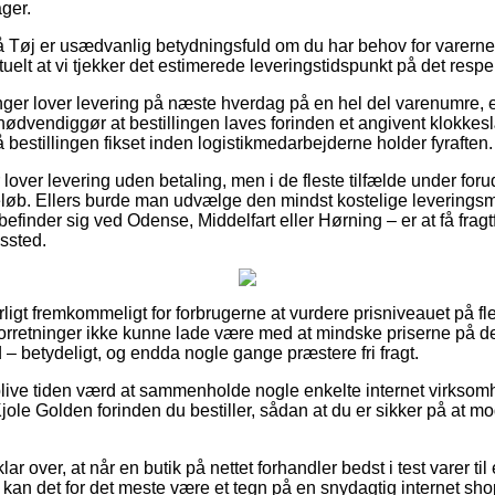
ger.
Tøj er usædvanlig betydningsfuld om du har behov for varerne ind
uelt at vi tjekker det estimerede leveringstidspunkt på det respe
ninger lover levering på næste hverdag på en hel del varenumre,
dvendiggør at bestillingen laves forinden et angivent klokkesl
få bestillingen fikset inden logistikmedarbejderne holder fyraften.
 lover levering uden betaling, men i de fleste tilfælde under foru
beløb. Ellers burde man udvælge den mindst kostelige leverings
finder sig ved Odense, Middelfart eller Hørning – er at få fragtfi
gssted.
rligt fremkommeligt for forbrugerne at vurdere prisniveauet på f
-forretninger ikke kunne lade være med at mindske priserne på de
– betydeligt, og endda nogle gange præstere fri fragt.
 blive tiden værd at sammenholde nogle enkelte internet virksom
jole Golden forinden du bestiller, sådan at du er sikker på at 
ar over, at når en butik på nettet forhandler bedst i test varer til
 kan det for det meste være et tegn på en snydagtig internet shop