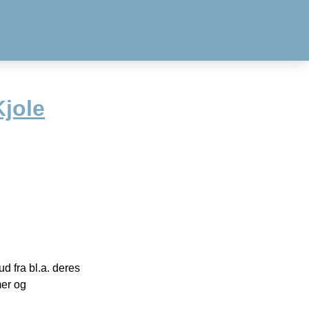
Kjole
 fra bl.a. deres
mer og