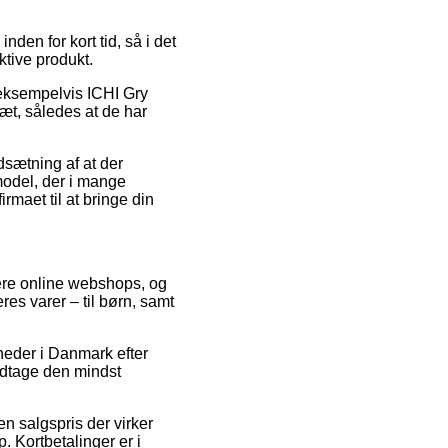
en for kort tid, så i det
ktive produkt.
 eksempelvis ICHI Gry
æt, således at de har
dsætning af at der
model, der i mange
rmaet til at bringe din
lere online webshops, og
res varer – til børn, samt
heder i Danmark efter
modtage den mindst
 en salgspris der virker
. Kortbetalinger er i