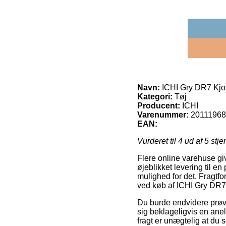
Navn:
ICHI Gry DR7 Kjo
Kategori:
Tøj
Producent:
ICHI
Varenummer:
20111968
EAN:
Vurderet til
4
ud af 5 stje
Flere online varehuse giv
øjeblikket levering til en
mulighed for det. Fragtf
ved køb af ICHI Gry DR7
Du burde endvidere prøve a
sig beklageligvis en ane
fragt er unægtelig at du 