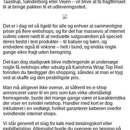
Taastrup, Sønderborg eller Vejen – vil blive at få fragtfirmaet
til at bringe pakken til et udleveringssted.
Det er i dag ret så ligetil for alle og enhver at sammenligne
priser på flere webshops, og for det har massevis af internet
outlets været nødt til at nedsætte salgsværdien på specielt
deres bedst i test produkter – til babyer og børn, og
endvidere også til voksne – helt i bund, og endda nogle
gange sikre fragt uden beregning.
Det kan dog stadigvæk blive indbringende at undersøge
nogle få netshops efter udsalg på Karishma Wrap Top Red
forinden du færdiggør din shopping, således at man er tryg
ved at skaffe sig den prisbilligste pris.
Man må alligevel ikke overse, at såfremt en e-shop
annoncerer varer til en pris som kan virke uforståeligt
fremragende, burde det mange gange være et karakteristika
der viser en svindel netshop. Handler med kort er dog
inkluderet i en vedtægt, hvilket garanterer køberen overfor
svindlende internet shops.
Vi slår generelt et slag for køb med betalingskort eller
mobilbetaling. Alternativt burde du overveje en løsning på