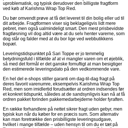
uproblematisk, og typisk derudover den billigste fragtform
ved køb af Karishma Wrap Top Red.
Du bør omvendt prøve at få det leveret til din bolig eller ud til
dit arbejde. Fragtformen viser sig beklageligvis lidt mere
pebret, men også ualmindeligt smart. Den mest prisbevidste
fragtløsning vil dog altid være at du selv henter varerne, som
dog står og falder med at du bor lige ved webbutikkens
bopæl.
Leveringstidspunktet på Sari Toppe er jo temmelig
betydningsfuld i tilfælde af at vi mangler varen om et øjeblik,
så med det formål er det ganske fornuftigt at man besigtiger
den estimerede leveringsdato på den vedkommende vare.
En hel del e-shops stiller garanti om dag-til-dag fragt på
deres favorit varenumre, eksempelvis Karishma Wrap Top
Red, men som imidlertid forudsætter at ordren indsendes før
et konkret tidspunkt, således at de sandsynligvis kan nå at få
ordren pakket forinden pakkemedarbejderne holder fyraften.
En række forhandlere på nettet sikrer fragt uden gebyr, men
typisk kun når du køber for en præcis sum. Som alternativ
kan man foretrække den prisbilligste leveringsudgave,
hvilket i mange tilfælde – uden hensyn til om du er tæt på