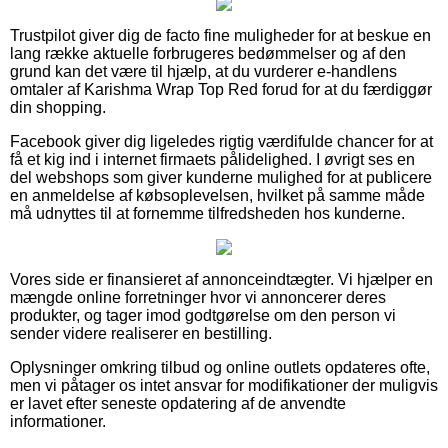
Trustpilot giver dig de facto fine muligheder for at beskue en
lang række aktuelle forbrugeres bedømmelser og af den
grund kan det være til hjælp, at du vurderer e-handlens
omtaler af Karishma Wrap Top Red forud for at du færdiggør
din shopping.
Facebook giver dig ligeledes rigtig værdifulde chancer for at
få et kig ind i internet firmaets pålidelighed. I øvrigt ses en
del webshops som giver kunderne mulighed for at publicere
en anmeldelse af købsoplevelsen, hvilket på samme måde
må udnyttes til at fornemme tilfredsheden hos kunderne.
Vores side er finansieret af annonceindtægter. Vi hjælper en
mængde online forretninger hvor vi annoncerer deres
produkter, og tager imod godtgørelse om den person vi
sender videre realiserer en bestilling.
Oplysninger omkring tilbud og online outlets opdateres ofte,
men vi påtager os intet ansvar for modifikationer der muligvis
er lavet efter seneste opdatering af de anvendte
informationer.