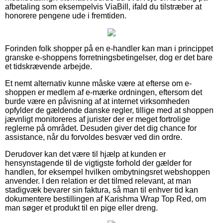
afbetaling som eksempelvis ViaBill, ifald du tilstræber at
honorere pengene ude i fremtiden.
Forinden folk shopper på en e-handler kan man i princippet
granske e-shoppens forretningsbetingelser, dog er det bare
et tidskrævende arbejde.
Et nemt alternativ kunne måske være at efterse om e-
shoppen er medlem af e-mærke ordningen, eftersom det
burde være en påvisning af at internet virksomheden
opfylder de gældende danske regler, tillige med at shoppen
jævnligt monitoreres af jurister der er meget fortrolige
reglerne på området. Desuden giver det dig chance for
assistance, når du forvoldes besvær ved din ordre.
Derudover kan det være til hjælp at kunden er
hensynstagende til de vigtigste forhold der gælder for
handlen, for eksempel hvilken ombytningsret webshoppen
anvender. I den relation er det tilmed relevant, at man
stadigvæk bevarer sin faktura, så man til enhver tid kan
dokumentere bestillingen af Karishma Wrap Top Red, om
man søger et produkt til en pige eller dreng.