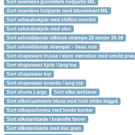
Sort seamless graviditets hotpants M/L
Sort seamless hotpants med blondekant M/L
Sort selskabskjole med chiffon overdel
Sort selskabskjole med sten
Sort selvsiddende silklook strømpe 20 denier 36-38
Sort selvsiddende strømper – beau noir
Sort shapeware trusse i store størrelser med smukt præg
Sort shapewear kjole / lang top
Sort shapewear top
Sort shapewear torsette / lang top
Sort shorts Large
Sort silke tørklæde
Sort silke/cashmere bluse med hvid stribe bagpå
Sort silkepashmina med brede border
Sort silketørklæde i brændte farver
Sort silketørklæde med klar grøn