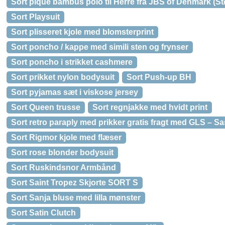
Sort pique bambus polo til Herre fra JBS of Denmark (St
Sort Playsuit
Sort plisseret kjole med blomsterprint
Sort poncho / kappe med simili sten og frynser
Sort poncho i strikket cashmere
Sort prikket nylon bodysuit
Sort Push-up BH
Sort pyjamas sæt i viskose jersey
Sort Queen trusse
Sort regnjakke med hvidt print
Sort retro paraply med prikker gratis fragt med GLS – S
Sort Rigmor kjole med flæser
Sort rose blonder bodysuit
Sort Ruskindsnor Armbånd
Sort Saint Tropez Skjorte SORT S
Sort Sanja bluse med lilla mønster
Sort Satin Clutch