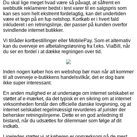
Du skal lige meget hvad være så påvagt, at såfremt en
webbutik reklamerer bedst i test varer til en salgspris som
kan ses som helt ekstremt fordelagtig, kan det undertiden
være et tegn på en fup netshop. Kortkøb er i hvert fald
inkluderet i en retningslinje, der passer på kunden overfor
svindlende internet butikker.
Vi tilråder kortbestillinger eller MobilePay. Som et alternativ
kan du overveje en afbetalingsløsning fra f.eks. ViaBill, når
du ser en fordel i at dække regningen over tid.
Inden nogen køber hos en webshop bør man når alt kommer
til alt overveje e-butikkens handelsvilkår, det er dog bare
ikke super interessant.
En anden mulighed er at undersøge om internet selskabet er
støttet af e-mærket, da det typisk er en sikring om at internet
virksomheden forstår den officielle danske lovgivning, og at
internet selskabet regelmæssigt revurderes af jurister der
behersker retningslinjerne. Dette er en god anledning til
bistand, når du udsættes for dilemmaer som følge af dit
indkøb.
Ligeledes støtter vi at køberen er opmærksom på de mest