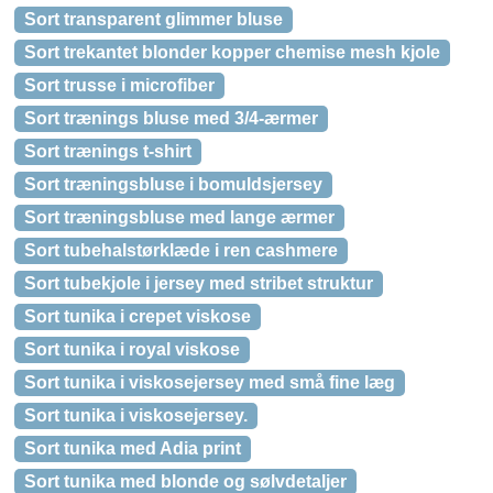
Sort transparent glimmer bluse
Sort trekantet blonder kopper chemise mesh kjole
Sort trusse i microfiber
Sort trænings bluse med 3/4-ærmer
Sort trænings t-shirt
Sort træningsbluse i bomuldsjersey
Sort træningsbluse med lange ærmer
Sort tubehalstørklæde i ren cashmere
Sort tubekjole i jersey med stribet struktur
Sort tunika i crepet viskose
Sort tunika i royal viskose
Sort tunika i viskosejersey med små fine læg
Sort tunika i viskosejersey.
Sort tunika med Adia print
Sort tunika med blonde og sølvdetaljer