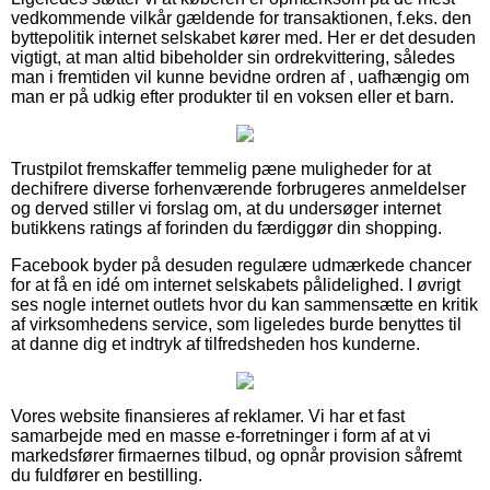
vedkommende vilkår gældende for transaktionen, f.eks. den
byttepolitik internet selskabet kører med. Her er det desuden
vigtigt, at man altid bibeholder sin ordrekvittering, således
man i fremtiden vil kunne bevidne ordren af , uafhængig om
man er på udkig efter produkter til en voksen eller et barn.
Trustpilot fremskaffer temmelig pæne muligheder for at
dechifrere diverse forhenværende forbrugeres anmeldelser
og derved stiller vi forslag om, at du undersøger internet
butikkens ratings af forinden du færdiggør din shopping.
Facebook byder på desuden regulære udmærkede chancer
for at få en idé om internet selskabets pålidelighed. I øvrigt
ses nogle internet outlets hvor du kan sammensætte en kritik
af virksomhedens service, som ligeledes burde benyttes til
at danne dig et indtryk af tilfredsheden hos kunderne.
Vores website finansieres af reklamer. Vi har et fast
samarbejde med en masse e-forretninger i form af at vi
markedsfører firmaernes tilbud, og opnår provision såfremt
du fuldfører en bestilling.