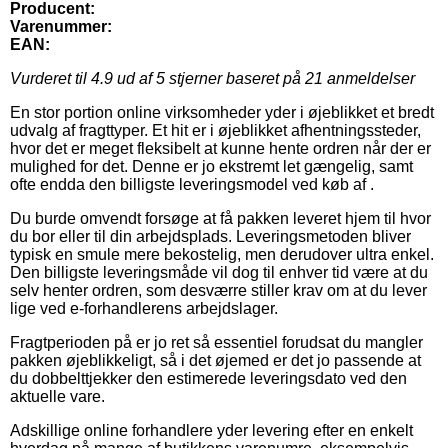
Producent:
Varenummer:
EAN:
Vurderet til
4.9
ud af 5 stjerner baseret på
21
anmeldelser
En stor portion online virksomheder yder i øjeblikket et bredt
udvalg af fragttyper. Et hit er i øjeblikket afhentningssteder,
hvor det er meget fleksibelt at kunne hente ordren når der er
mulighed for det. Denne er jo ekstremt let gængelig, samt
ofte endda den billigste leveringsmodel ved køb af .
Du burde omvendt forsøge at få pakken leveret hjem til hvor
du bor eller til din arbejdsplads. Leveringsmetoden bliver
typisk en smule mere bekostelig, men derudover ultra enkel.
Den billigste leveringsmåde vil dog til enhver tid være at du
selv henter ordren, som desværre stiller krav om at du lever
lige ved e-forhandlerens arbejdslager.
Fragtperioden på er jo ret så essentiel forudsat du mangler
pakken øjeblikkeligt, så i det øjemed er det jo passende at
du dobbelttjekker den estimerede leveringsdato ved den
aktuelle vare.
Adskillige online forhandlere yder levering efter en enkelt