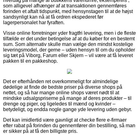
hverdag på mange af butikkens varenumre, eksempelvis ,
som alligevel afhænger af at transaktionen gennemføres
forinden et aftalt tidspunkt, med hensynstagen til at de højst
sandsynligt kan nå at få ordren ekspederet før
lagerpersonalet har fyraften.
Visse online forretninger yder fragtfri levering, men i de fleste
tilfælde er det under betingelse af at du køber for en bestemt
sum. Som alternativ skulle man vælge den mindst kostelige
leveringsmodel, der gerne – uden hensyn til om du opholder
sig tæt på Viborg, Farum eller Skjern – vil være at få leveret
pakken til en pakkeshop.
Det er efterhånden ret overkommeligt for almindelige
dødelige at finde de bedste priser på diverse shops på
nettet, og så har mange online shops været nødt til at
mindske udsalgspriserne på mange af deres produkter – til
drenge og piger, og ligeledes til mænd og kvinder –
betydeligt, og endda nogle gange yde levering uden gebyr.
Det kan imidlertid være gavnligt at checke flere e-firmaer
efter rabat på forinden du gennemfører din bestilling, så man
er sikker på at få den billigste pris.