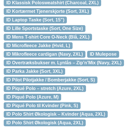
ID Klassisk Polosweatshirt (Charcoal, 2XL)
ID Kortærmet Tjenerskjorte (Sort, 3XL)
ID Laptop Taske (Sort, 15")
ID Lille Sportstaske (Sort, One Size)
ID Mens T-shirt Core O-Neck (Blå, 2XL)
ID Microfleece Jakke (Hvid, L)
ID Mikrofleece cardigan (Navy, 2XL)
ID Mulepose
ID Overtræksbukser m. Lynlås – Zip'n'Mix (Navy, 2XL)
ID Parka Jakke (Sort, 3XL)
ID Pilot Pilotjakke / Bomberjakke (Sort, S)
ID Piqué Polo – stretch (Azure, 2XL)
ID Piqué Polo (Azure, M)
ID Piqué Polo til Kvinder (Pink, S)
ID Polo Shirt Økologisk – Kvinder (Aqua, 2XL)
ID Polo Shirt Økologisk (Aqua, 2XL)