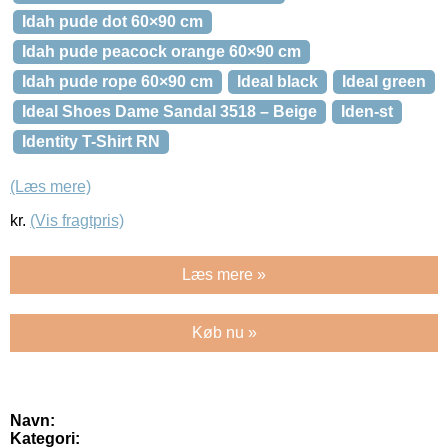
Idah pude dot 60×90 cm
Idah pude peacock orange 60×90 cm
Idah pude rope 60×90 cm
Ideal black
Ideal green
Ideal Shoes Dame Sandal 3518 – Beige
Iden-st
Identity T-Shirt RN
(Læs mere)
kr.
(Vis fragtpris)
Læs mere »
Køb nu »
Navn:
Kategori: