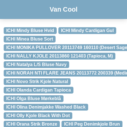
Van Cool
ICHI Mindy Bluse Hvid
ICHI Mindy Cardigan Gul
ICHI Minea Bluse Sort
ICHI MONIKA PULLOVER 20113749 160110 (Desert Sage,
ICHI NALLY KJOLE 20113860 121403 (Tapioca, M)
ICHI Natalya L/S Bluse Navy
ICHI NORAH NTI FLARE JEANS 20113772 200339 (Medium
ICHI Novo Strik Kjole Natural
ICHI Olanda Cardigan Tapioca
ICHI Olga Bluse Mørkeblå
ICHI Olina Denimjakke Washed Black
ICHI Olly Kjole Black With Dot
ICHI Orana Strik Bronze
ICHI Peg Denimkjole Brun