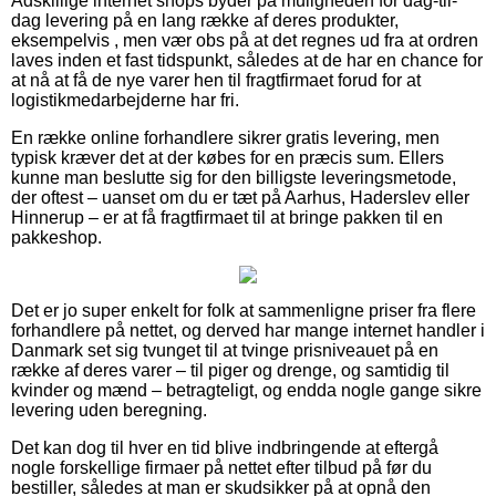
Adskillige internet shops byder på muligheden for dag-til-
dag levering på en lang række af deres produkter,
eksempelvis , men vær obs på at det regnes ud fra at ordren
laves inden et fast tidspunkt, således at de har en chance for
at nå at få de nye varer hen til fragtfirmaet forud for at
logistikmedarbejderne har fri.
En række online forhandlere sikrer gratis levering, men
typisk kræver det at der købes for en præcis sum. Ellers
kunne man beslutte sig for den billigste leveringsmetode,
der oftest – uanset om du er tæt på Aarhus, Haderslev eller
Hinnerup – er at få fragtfirmaet til at bringe pakken til en
pakkeshop.
Det er jo super enkelt for folk at sammenligne priser fra flere
forhandlere på nettet, og derved har mange internet handler i
Danmark set sig tvunget til at tvinge prisniveauet på en
række af deres varer – til piger og drenge, og samtidig til
kvinder og mænd – betragteligt, og endda nogle gange sikre
levering uden beregning.
Det kan dog til hver en tid blive indbringende at eftergå
nogle forskellige firmaer på nettet efter tilbud på før du
bestiller, således at man er skudsikker på at opnå den