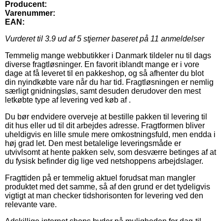
Producent:
Varenummer:
EAN:
Vurderet til
3.9
ud af 5 stjerner baseret på
11
anmeldelser
Temmelig mange webbutikker i Danmark tildeler nu til dags
diverse fragtløsninger. En favorit iblandt mange er i vore
dage at få leveret til en pakkeshop, og så afhenter du blot
din nyindkøbte vare når du har tid. Fragtløsningen er nemlig
særligt gnidningsløs, samt desuden derudover den mest
letkøbte type af levering ved køb af .
Du bør endvidere overveje at bestille pakken til levering til
dit hus eller ud til dit arbejdes adresse. Fragtformen bliver
uheldigvis en lille smule mere omkostningsfuld, men endda i
høj grad let. Den mest betalelige leveringsmåde er
utvivlsomt at hente pakken selv, som desværre betinges af at
du fysisk befinder dig lige ved netshoppens arbejdslager.
Fragttiden på er temmelig aktuel forudsat man mangler
produktet med det samme, så af den grund er det tydeligvis
vigtigt at man checker tidshorisonten for levering ved den
relevante vare.