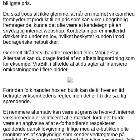
billigste pris.
Du skal trods alt ikke glemme, at når en internet virksomhed
frembyder et produkt til en pris som kan virke ubegribelig
fremragende, kunne det ofte være et kendetegn på en
snydagtig internet webshop. Kortbetalinger er imidlertid
dækket ind under en lov, hvilket beskytter kunden imod
bedrageriske netbutikker.
Generelt tilråder vi handler med kort eller MobilePay.
Alternativt kan du drage fordel af en afbetalingsordning som
for eksempel ViaBill, i tilfælde af at du agter at finansiere
omkostningerne i flere bidder.
Forinden folk handler hos en butik kan de til hver en tid
betragte virksomhedens regler, men det er tit ikke særlig
spændende.
Et nemmere alternativ kan være at granske hvorvidt internet
virksomheden er verificeret af e-mærket, fordi det burde
være en angivelse af at e-forhandleren respekterer
gældende dansk lovgivning, tillige med at e-butikken ofte
monitoreres af sagkyndige som kender vedtægterne på