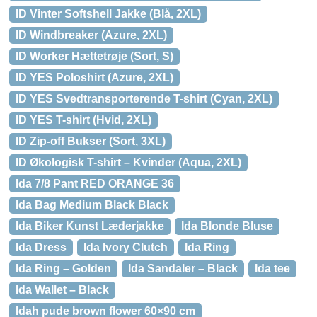
ID Vinter Softshell Jakke (Blå, 2XL)
ID Windbreaker (Azure, 2XL)
ID Worker Hættetrøje (Sort, S)
ID YES Poloshirt (Azure, 2XL)
ID YES Svedtransporterende T-shirt (Cyan, 2XL)
ID YES T-shirt (Hvid, 2XL)
ID Zip-off Bukser (Sort, 3XL)
ID Økologisk T-shirt – Kvinder (Aqua, 2XL)
Ida 7/8 Pant RED ORANGE 36
Ida Bag Medium Black Black
Ida Biker Kunst Læderjakke
Ida Blonde Bluse
Ida Dress
Ida Ivory Clutch
Ida Ring
Ida Ring – Golden
Ida Sandaler – Black
Ida tee
Ida Wallet – Black
Idah pude brown flower 60×90 cm