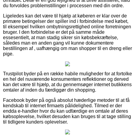
området. Dette er en god lejlighed til at blive assisteret, ifald
du forvoldes problemstillinger i processen med din ordre.
Ligeledes kan det være til hjælp at køberen er klar over de
primære betingelser der spiller ind i forbindelse med købet,
til eksempel hvilken ombytningsrettighed online forretningen
bruger. I den forbindelse er det på samme måde
essesentielt, at man stadig sikrer sin købsbekræftelse,
således man en anden gang vil kunne dokumentere
bestillingen af , uafhængig om man shopper til en dreng eller
pige.
Trustpilot byder på en række habile muligheder for at fortolke
en hel del nuværende konsumenters reflektioner og derved
kan det være til hjælp, at du gennemsøger internet butikkens
omtaler af inden du færdiggør din shopping.
Facebook byder på også absolut hæderlige metoder til at få
kendskab til internet firmaets pålidelighed. Tilmed er der
endda e-handler hvor du kan udfærdige en omtale af deres
købsoplevelse, hvilket desuden kan bruges til at tage stilling
til tidligere kunders oplevelser.