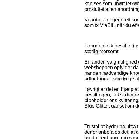
kan ses som uhørt letkøbt
omsluttet af en anordning
Vi anbefaler generelt ko
som fx ViaBill, når du ef
Forinden folk bestiller 
særlig morsomt.
En anden valgmulighed er 
webshoppen opfylder dans
har den nødvendige know
udfordringer som følge af
I øvrigt er det en hjælp
bestillingen, f.eks. den 
bibeholder ens kvittering
Blue Glitter, uanset om d
Trustpilot byder på ultra
derfor anbefales det, at
før du færdiggør din sho