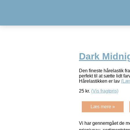
Dark Midnig
Den fineste hårelastik fr
perfekt til at sætte lidt f
Hårelastikken er lav
(Læ
25
kr.
(Vis fragtpris)
Læs mere »
Vi har gennemgået de mes