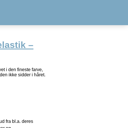
lastik –
t i den fineste farve,
 den ikke sidder i håret.
 fra bl.a. deres