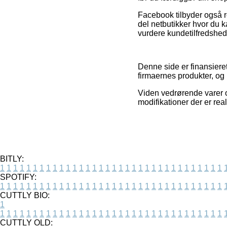
Facebook tilbyder også r
del netbutikker hvor du 
vurdere kundetilfredshed
Denne side er finansieret
firmaernes produkter, og
Viden vedrørende varer o
modifikationer der er rea
BITLY:
1
1
1
1
1
1
1
1
1
1
1
1
1
1
1
1
1
1
1
1
1
1
1
1
1
1
1
1
1
1
1
1
1
1
SPOTIFY:
1
1
1
1
1
1
1
1
1
1
1
1
1
1
1
1
1
1
1
1
1
1
1
1
1
1
1
1
1
1
1
1
1
1
CUTTLY BIO:
1
1
1
1
1
1
1
1
1
1
1
1
1
1
1
1
1
1
1
1
1
1
1
1
1
1
1
1
1
1
1
1
1
1
1
CUTTLY OLD: