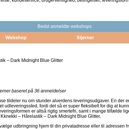
rrelse, kundeservice, brugervenlighed, betingelser, leveringsfor
Bedst anmeldte webshops
Webshop
Stjerner
ik – Dark Midnight Blue Glitter
jerner baseret på
36
anmeldelser
use tildeler nu om stunder alverdens leveringsudgaver. En der e
il et udleveringssted, fordi det så er super fleksibelt for dig at k
 Leveringsformen er altså rigtig smertefri, samt i mange tilfælde l
Kknekki – Hårelastik – Dark Midnight Blue Glitter.
ælge udbringning hjem til din privatadresse eller til adressen h