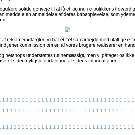
egulære solide genveje til at få et kig ind i e-butikkens trovær
kan meddele en anmeldelse af deres købsoplevelse, som ydermer
en.
 af reklameindtægter. Vi har et tæt samarbejde med utallige e-fi
 indtjener kommission om en af vores brugere realiserer en hand
g netshops understøttes rutinemæssigt, men vi påtager os ikke 
liseret siden nyligste opdatering af sidens informationer.
1
1
1
1
1
1
1
1
1
1
1
1
1
1
1
1
1
1
1
1
1
1
1
1
1
1
1
1
1
1
1
1
1
1
1
1
1
1
1
1
1
1
1
1
1
1
1
1
1
1
1
1
1
1
1
1
1
1
1
1
1
1
1
1
1
1
1
1
1
1
1
1
1
1
1
1
1
1
1
1
1
1
1
1
1
1
1
1
1
1
1
1
1
1
1
1
1
1
1
1
1
1
1
1
1