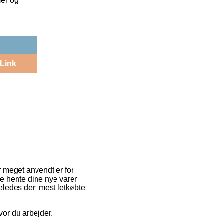
mer og
Link
r meget anvendt er for
unne hente dine nye varer
igeledes den mest letkøbte
vor du arbejder.