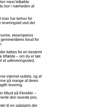
 Den mest letkøbte
 du bor i nærheden af
t man har behov for
 leveringstid ved det
renumre, eksempelvis
n gemmenføres forud for
n.
 der købes for en bestemt
e tilfælde – om du er tæt
til et udleveringssted.
rse internet outlets, og af
serne på mange af deres
tfri levering.
er tilbud på Kknekki –
dhente den laveste pris.
r til en salgspris der