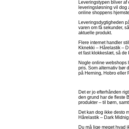
Leveringstypen bliver af 
leveringsløsning vil dog 
online shoppens hjemste
Leveringsdygtigheden på 
varen om få sekunder, så
aktuelle produkt.
Flere internet handler s
Kknekki – Hårelastik – D
et fast klokkeslæt, så de
Nogle online webshops lo
pris. Som alternativ bør 
på Herning, Hobro eller Fr
Det er jo efterhånden rigt
den grund har de fleste 
produkter – til børn, sam
Det kan dog ikke desto m
Hårelastik – Dark Midnight
Du må lige meget hvad ik