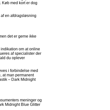
r. Køb med kort er dog
 af en afdragsløsning
men det er gerne ikke
 indikation om at online
res af specialister der
ald du oplever
æves i forbindelse med
de, at man permanent
astik – Dark Midnight
 konsumenters meninger og
k Midnight Blue Glitter