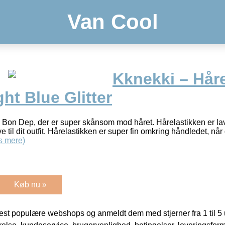
Van Cool
Kknekki – Håre
ht Blue Glitter
a Bon Dep, der er super skånsom mod håret. Hårelastikken er lave
arve til dit outfit. Hårelastikken er super fin omkring håndledet, når
s mere)
Køb nu »
t populære webshops og anmeldt dem med stjerner fra 1 til 5 ud