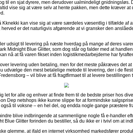
og til en sjat dyrere, men derudover ualmindeligt gnidningsløs.
altid vise sig at være selv at hente pakken, men dette kræver at
d.
Kknekki kan vise sig at være særdeles væsentlig i tilfælde af a
 herved er det naturligvis afgørende at vi gransker den anslåede
tiller udsigt til levering på næste hverdag på mange af deres va
ark Midnight Blue Glitter, som dog står og falder med at handle
 kan nå at få varen fikset inden logistikmedarbejderne har fyrafte
ver levering uden betaling, men for det meste påkræves det at
du udvælge den mest betalelige metode til levering, der i de flest
edensborg – vil blive at få fragtfirmaet til at levere bestillingen 
ig let for alle og enhver at finde frem til de bedste priser hos dive
Bon Dep netshops ikke kunne slippe for at formindske salgspri
t også til voksne – en hel del, og endda nogle gange præstere frag
indre blive indbringende at sammenligne nogle få e-handler eft
 Blue Glitter forinden du bestiller, så du ikke er i tvivl om at in
ke glemme, at ifald en internet virksomhed markedsfører produkte