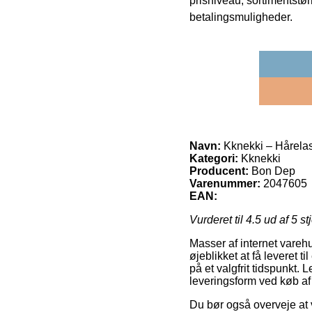
prisniveau, sortimentstø
betalingsmuligheder.
Navn:
Kknekki – Hårelast
Kategori:
Kknekki
Producent:
Bon Dep
Varenummer:
2047605
EAN:
Vurderet til
4.5
ud af 5 st
Masser af internet vareh
øjeblikket at få leveret t
på et valgfrit tidspunkt.
leveringsform ved køb af 
Du bør også overveje at v