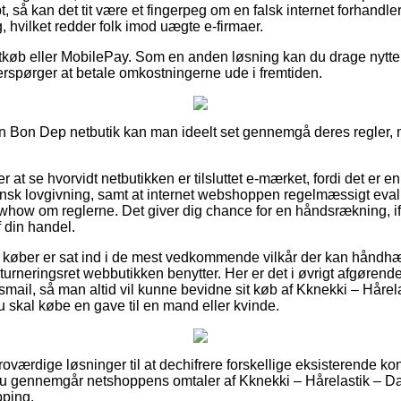
, så kan det tit være et fingerpeg om en falsk internet forhandle
, hvilket redder folk imod uægte e-firmaer.
rtkøb eller MobilePay. Som en anden løsning kan du drage nytte
terspørger at betale omkostningerne ude i fremtiden.
i en Bon Dep netbutik kan man ideelt set gennemgå deres regler, 
at se hvorvidt netbutikken er tilsluttet e-mærket, fordi det er en
k lovgivning, samt at internet webshoppen regelmæssigt evalue
how om reglerne. Det giver dig chance for en håndsrækning, if
 din handel.
 at køber er sat ind i de mest vedkommende vilkår der kan håndh
returneringsret webbutikken benytter. Her er det i øvrigt afgøren
smail, så man altid vil kunne bevidne sit køb af Kknekki – Hårel
u skal købe en gave til en mand eller kvinde.
 troværdige løsninger til at dechifrere forskellige eksisterende
 du gennemgår netshoppens omtaler af Kknekki – Hårelastik – Dar
pping.