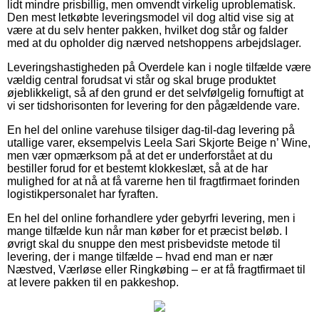
lidt mindre prisbillig, men omvendt virkelig uproblematisk.
Den mest letkøbte leveringsmodel vil dog altid vise sig at
være at du selv henter pakken, hvilket dog står og falder
med at du opholder dig nærved netshoppens arbejdslager.
Leveringshastigheden på Overdele kan i nogle tilfælde være
vældig central forudsat vi står og skal bruge produktet
øjeblikkeligt, så af den grund er det selvfølgelig fornuftigt at
vi ser tidshorisonten for levering for den pågældende vare.
En hel del online varehuse tilsiger dag-til-dag levering på
utallige varer, eksempelvis Leela Sari Skjorte Beige n’ Wine,
men vær opmærksom på at det er underforstået at du
bestiller forud for et bestemt klokkeslæt, så at de har
mulighed for at nå at få varerne hen til fragtfirmaet forinden
logistikpersonalet har fyraften.
En hel del online forhandlere yder gebyrfri levering, men i
mange tilfælde kun når man køber for et præcist beløb. I
øvrigt skal du snuppe den mest prisbevidste metode til
levering, der i mange tilfælde – hvad end man er nær
Næstved, Værløse eller Ringkøbing – er at få fragtfirmaet til
at levere pakken til en pakkeshop.