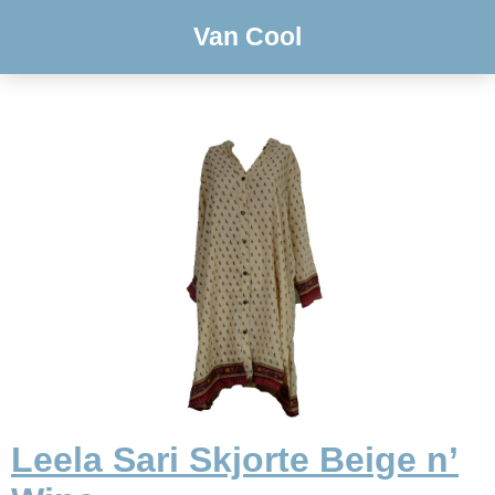
Van Cool
Leela Sari Skjorte Beige n’