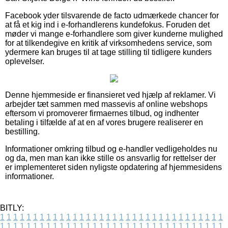
Facebook yder tilsvarende de facto udmærkede chancer for
at få et kig ind i e-forhandlerens kundefokus. Foruden det
møder vi mange e-forhandlere som giver kunderne mulighed
for at tilkendegive en kritik af virksomhedens service, som
ydermere kan bruges til at tage stilling til tidligere kunders
oplevelser.
Denne hjemmeside er finansieret ved hjælp af reklamer. Vi
arbejder tæt sammen med massevis af online webshops
eftersom vi promoverer firmaernes tilbud, og indhenter
betaling i tilfælde af at en af vores brugere realiserer en
bestilling.
Informationer omkring tilbud og e-handler vedligeholdes nu
og da, men man kan ikke stille os ansvarlig for rettelser der
er implementeret siden nyligste opdatering af hjemmesidens
informationer.
BITLY:
1
1
1
1
1
1
1
1
1
1
1
1
1
1
1
1
1
1
1
1
1
1
1
1
1
1
1
1
1
1
1
1
1
1
1
1
1
1
1
1
1
1
1
1
1
1
1
1
1
1
1
1
1
1
1
1
1
1
1
1
1
1
1
1
1
1
1
1