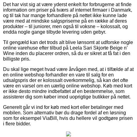
Det har vist sig at være yderst enkelt for forbrugerne at finde
information om priser på tværs af internet firmaer i Danmark,
og til tak har mange forhandlere på nettet ikke kunne lade
være med at mindske salgspriserne på en række af deres
produkter – til juniorer, men også til voksne – kolossalt, og
endda nogle gange tilbyde levering uden gebyr.
Til gengæld kan det trods alt blive lønsomt at udforske nogle
online varehuse efter tilbud på Leela Sari Skjorte Beige n’
Wine inden du placerer ordren, så du er sikret at få fat i den
billigste pris.
Du skal lige meget hvad være årvågen med, at i tilfælde af at
en online webshop forhandler en vare til salg for en
udsalgspris der er kolossalt overkommelig, så kan det ofte
være en varsel om en uærlig online webshop. Køb med kort
er ikke desto mindre indbefattet af en bestemmelse, som
assisterer dig som køber imod uoprigtige butikker på nettet.
Generelt går vi ind for køb med kort eller betalinger med
mobilen. Som alternativ bør du drage fordel af en løsning
som for eksempel ViaBill, hvis du hellere vil godtgøre prisen
i flere bidder.