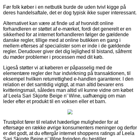
Før folk køber i en netbutik burde de uden tvivl kigge på
deres handelsaftale, det er dog typisk ikke super interessant.
Alternativet kan være at finde ud af hvorvidt online
forhandleren er støttet af e-mærket, fordi det generelt er en
sikkerhed for at internet forhandleren følger de gældende
danske regler, tillige med at online butikken en gang i
mellem efterses af specialister som er inde i de gældende
regler. Derudover giver det dig lejlighed til bistand, såfremt
du møder problemer i processen med dit køb.
Ligeså støtter vi at køberen er påpasselig med de
elementære regler der har indvirkning på transaktionen, til
eksempel hvilken returrettighed e-handlen garanterer. I den
relation er det samtidig vigtigt, at man altid bevarer ens
kvitteringsmail, således man altid vil kunne vidne om købet
af Leela Sari Skjorte Beige n’ Wine, uafhængig om man
leder efter et produkt til en voksen eller et barn.
Trustpilot fører til relativt hæderlige muligheder for at
eftersøge en række øvrige konsumenters meninger og derfor
er det godt, at du eftergår internet shoppens ratings af Leela
Sari Skjorte Beige n’ Wine forinden du bestiller.