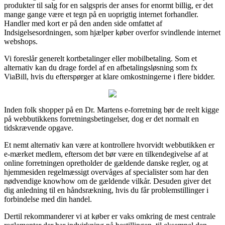
produkter til salg for en salgspris der anses for enormt billig, er det
mange gange være et tegn på en uoprigtig internet forhandler.
Handler med kort er på den anden side omfattet af
Indsigelsesordningen, som hjælper køber overfor svindlende internet
webshops.
Vi foreslår generelt kortbetalinger eller mobilbetaling. Som et
alternativ kan du drage fordel af en afbetalingsløsning som fx
ViaBill, hvis du efterspørger at klare omkostningerne i flere bidder.
Inden folk shopper på en Dr. Martens e-forretning bør de reelt kigge
på webbutikkens forretningsbetingelser, dog er det normalt en
tidskrævende opgave.
Et nemt alternativ kan være at kontrollere hvorvidt webbutikken er
e-mærket medlem, eftersom det bør være en tilkendegivelse af at
online forretningen opretholder de gældende danske regler, og at
hjemmesiden regelmæssigt overvåges af specialister som har den
nødvendige knowhow om de gældende vilkår. Desuden giver det
dig anledning til en håndsrækning, hvis du får problemstillinger i
forbindelse med din handel.
Dertil rekommanderer vi at køber er vaks omkring de mest centrale