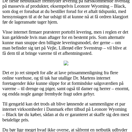
De fleste netbutikker frembyder levering på næstkommende hverdag
på massevis af produkter, eksempelvis Leonore Wyoming – Black,
som dog er forudsat at du bestiller forud for et aftalt tidspunkt, med
hensynstagen til at de har udsigt til at kunne nå at få ordren klargjort
før de lageransatte tager hjem.
Visse internet firmaer præsterer portofri levering, men i reglen er det
kun gældende hvis man aftager for en bestemt pris. Som alternativ
kunne man snuppe den billigste leveringsmodel, der gerne – om
man befinder sig tæt på Vejle, Lillerød eller Svenstrup – vil blive at
få dem til at bringe varerne til et afhentningssted.
Det er jo ret simpelt for alle at lave prissammenligning fra flere
online varehuse, og til tak har utallige Dr. Martens internet
foretagender ikke kunne slippe for at formindske salgsværdien på
varerne – til drenge og piger, samt også til damer og herrer – enormt,
og endda nogle gange frembyde fragt uden gebyr.
Til gengæld kan det trods alt blive lønnende at sammenligne et par
internet virksomheder i Danmark efter tilbud på Leonore Wyoming
– Black før du køber, sådan at du er garanteret at skaffe sig den mest
betalelige pris.
Du bør lige meget hvad ikke overse, at såfremt en netbutik udbyder