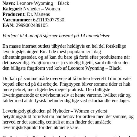
Navn:
Leonore Wyoming – Black
Kategori:
Nyheder – Women
Producent:
Dr. Martens
Varenummer:
6211193077930
EAN:
2999002489105
Vurderet til
4
ud af 5 stjerner baseret på
14
anmeldelser
En masse internet outlets tilbyder heldigvis en hel del forskellige
leveringsløsninger. En af de mest populære er i dag
afhentningssteder, og så kan du bare gå forbi efter produkterne når
det passer dig. Fragtformen er jo virkelig ligetil, samt ofte desuden
den billigste fragtform ved køb af Leonore Wyoming – Black.
Du kan på samme måde overveje at få ordren leveret til din private
bopæl eller ud på dit arbejde. Fragttypen bliver somme tider et hak
mere pebret, men ligeledes meget praktisk. Den billigste
leveringsmetode er utvivlsomt selv at hente varerne, hvilket står og
falder med at du fysisk befinder dig lige ved e-forhandlerens lager.
Leveringsdygtigheden på Nyheder – Women er yderst
betydningsfuld forudsat du har behov for ordren med det samme, og
herved er det sandelig centralt at man finder det anslåede
leveringstidspunkt for den aktuelle vare.