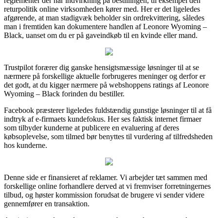
reglementer der har indvirkning på bestillingen, til eksempel den
returpolitik online virksomheden kører med. Her er det ligeledes
afgørende, at man stadigvæk beholder sin ordrekvittering, således
man i fremtiden kan dokumentere handlen af Leonore Wyoming –
Black, uanset om du er på gaveindkøb til en kvinde eller mand.
Trustpilot forærer dig ganske hensigtsmæssige løsninger til at se
nærmere på forskellige aktuelle forbrugeres meninger og derfor er
det godt, at du kigger nærmere på webshoppens ratings af Leonore
Wyoming – Black forinden du bestiller.
Facebook præsterer ligeledes fuldstændig gunstige løsninger til at få
indtryk af e-firmaets kundefokus. Her ses faktisk internet firmaer
som tilbyder kunderne at publicere en evaluering af deres
købsoplevelse, som tilmed bør benyttes til vurdering af tilfredsheden
hos kunderne.
Denne side er finansieret af reklamer. Vi arbejder tæt sammen med
forskellige online forhandlere derved at vi fremviser forretningernes
tilbud, og høster kommission forudsat de brugere vi sender videre
gennemfører en transaktion.