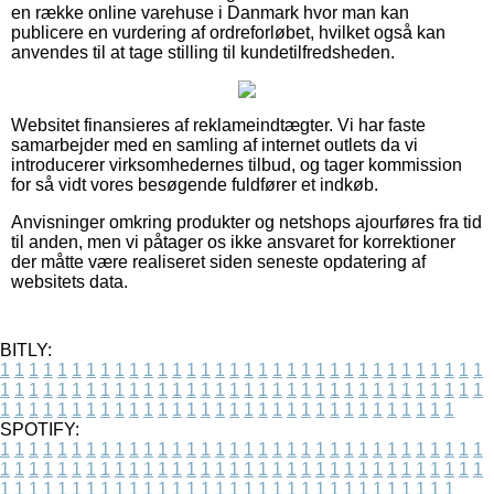
en række online varehuse i Danmark hvor man kan
publicere en vurdering af ordreforløbet, hvilket også kan
anvendes til at tage stilling til kundetilfredsheden.
Websitet finansieres af reklameindtægter. Vi har faste
samarbejder med en samling af internet outlets da vi
introducerer virksomhedernes tilbud, og tager kommission
for så vidt vores besøgende fuldfører et indkøb.
Anvisninger omkring produkter og netshops ajourføres fra tid
til anden, men vi påtager os ikke ansvaret for korrektioner
der måtte være realiseret siden seneste opdatering af
websitets data.
BITLY:
1
1
1
1
1
1
1
1
1
1
1
1
1
1
1
1
1
1
1
1
1
1
1
1
1
1
1
1
1
1
1
1
1
1
1
1
1
1
1
1
1
1
1
1
1
1
1
1
1
1
1
1
1
1
1
1
1
1
1
1
1
1
1
1
1
1
1
1
1
1
1
1
1
1
1
1
1
1
1
1
1
1
1
1
1
1
1
1
1
1
1
1
1
1
1
1
1
1
1
1
SPOTIFY:
1
1
1
1
1
1
1
1
1
1
1
1
1
1
1
1
1
1
1
1
1
1
1
1
1
1
1
1
1
1
1
1
1
1
1
1
1
1
1
1
1
1
1
1
1
1
1
1
1
1
1
1
1
1
1
1
1
1
1
1
1
1
1
1
1
1
1
1
1
1
1
1
1
1
1
1
1
1
1
1
1
1
1
1
1
1
1
1
1
1
1
1
1
1
1
1
1
1
1
1