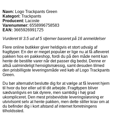
Navn:
Logo Trackpants Green
Kategori:
Trackpants
Producent:
Lacoste
Varenummer:
6558996758583
EAN:
3665926991725
Vurderet til
3.5
ud af 5 stjerner baseret på
16
anmeldelser
Flere online butikker giver heldigvis et stort udvalg af
fragttyper. En der er meget populær er lige nu at få afleveret
pakken hos en pakkeshop, fordi du på den måde nemt kan
hente de bestilte varer når det passer dig bedst. Denne er
altså ualmindeligt hensigtsmæssig, samt desuden tilmed
den prisbilligste leveringsmåde ved køb af Logo Trackpants
Green.
Du bør alternativt beslutte dig for at vælge at få leveret hjem
til hvor du bor eller ud til dit arbejde. Fragttypen bliver
sædvanligvis en tak dyrere, men samtidig i høj grad
ukompliceret. Den mest prisbevidste leveringsløsning er
utvivlsomt selv at hente pakken, men dette stiller krav om at
du befinder dig i kort afstand af internet forretningens
tilholdssted.