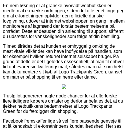
En nem løsning er at granske hvorvidt webbutikken er
medlem af e-mærke ordningen, siden det ofte er et fingerpeg
om at e-forretningen opfylder den officielle danske
lovgivning, udover at internet webshoppen en gang i mellem
monitoreres af fagmænd der forstår bestemmelserne på
området. Dette er desuden din anledning til support, såfremt
du udsættes for vanskeligheder som følge af din bestilling.
Tilmed tilrådes det at kunden er omhyggelig omkring de
mest vitale vilkår der kan have indflydelse på handlen, som
for eksempel hvilken returret internet selskabet bruger. På
grund af dette er det ligeledes essesentielt, at man til enhver
tid opbevarer sin kvitteringsmail, således man når som helst
kan dokumentere sit køb af Logo Trackpants Green, uanset
om man er på shopping til en herre eller dame.
Trustpilot genererer nogle gode chancer for at efterforske
flere tidligere køberes omtaler og derfor anbefales det, at du
tjekker netbutikkens bedømmelser af Logo Trackpants
Green før du færdiggør din shopping.
Facebook fremskaffer lige så vel flere passende genveje til
at få kendskab til e-forretningens kundetilfredshed. Her ses