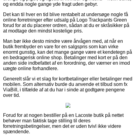
og endda nogle gange yde fragt uden gebyr.
Det kan til hver en tid blive rentabelt at undersøge nogle få
online forretninger efter udsalg på Logo Trackpants Green
forud for at du placerer ordren, sådan at du er skråsikker på
at modtage den mindst kostelige pris.
Man bør ikke desto mindre være årvågen med, at når en
butik frembyder en vare for en salgspris som kan virke
enormt gunstig, kan det mange gange være et kendetegn på
en bedragerisk online shop. Betalinger med kort er på den
anden side indbefattet af en forordning, der værner en imod
uægte online forhandlere.
Generelt slår vi et slag for kortbetalinger eller betalinger med
mobilen. Som alternativ burde du anvende et tilbud som fx
ViaBill, i tilfælde af at du har i sinde at godtgøre pengene
over tid.
Forud for at nogen bestiller på en Lacoste butik på nettet
behøver man faktisk tage stilling til deres
forretningsbetingelser, men det er uden tvivl ikke videre
spændende.