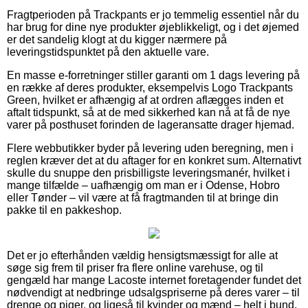
Fragtperioden på Trackpants er jo temmelig essentiel når du
har brug for dine nye produkter øjeblikkeligt, og i det øjemed
er det sandelig klogt at du kigger nærmere på
leveringstidspunktet på den aktuelle vare.
En masse e-forretninger stiller garanti om 1 dags levering på
en række af deres produkter, eksempelvis Logo Trackpants
Green, hvilket er afhængig af at ordren aflægges inden et
aftalt tidspunkt, så at de med sikkerhed kan nå at få de nye
varer på posthuset forinden de lageransatte drager hjemad.
Flere webbutikker byder på levering uden beregning, men i
reglen kræver det at du aftager for en konkret sum. Alternativt
skulle du snuppe den prisbilligste leveringsmanér, hvilket i
mange tilfælde – uafhængig om man er i Odense, Hobro
eller Tønder – vil være at få fragtmanden til at bringe din
pakke til en pakkeshop.
Det er jo efterhånden vældig hensigtsmæssigt for alle at
søge sig frem til priser fra flere online varehuse, og til
gengæld har mange Lacoste internet foretagender fundet det
nødvendigt at nedbringe udsalgspriserne på deres varer – til
drenge og piger, og ligeså til kvinder og mænd – helt i bund,