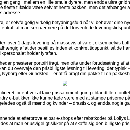
g en gang i mellem en lille smule dyrere, men endda ultra gnidn
de fleste tilfælde være selv at hente pakken, men det afhænger 
ns adresse.
 er selvfølgelig virkelig betydningsfuld når vi behøver dine ny
s centralt at man ser nærmere på det forventede leveringstidsp
der lover 1 dags levering på massevis af varer, eksempelvis Lol
fhængig af at der bestilles inden et konkret tidspunkt, så de har 
tikpersonalet holder fyraften.
der præsterer portofri fragt, men ofte under forudsætning af at d
an du overveje den prisbilligste løsning til levering, der typisk 
Nyborg eller Grindsted – er at få bragt din pakke til en pakkesh
ceret for enhver at lave prissammenligning i blandt flere outlet
undry e-butikker ikke kunne lade være med at stampe priserne p
ligeledes også til mænd og kvinder – drastisk, og endda nogle ga
lønnende at efterprøve et par e-shops efter rabatkoder på Lollys
des at man er usvigeligt sikker på at skaffe sig den billigste pris