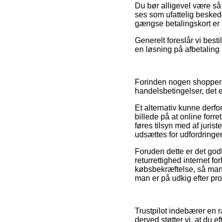
Du bør alligevel være så p
ses som ufattelig besked
gængse betalingskort er 
Generelt foreslår vi best
en løsning på afbetaling s
Forinden nogen shopper p
handelsbetingelser, det 
Et alternativ kunne derfo
billede på at online for
føres tilsyn med af juri
udsættes for udfordringer
Foruden dette er det godt
returrettighed internet 
købsbekræftelse, så man 
man er på udkig efter pro
Trustpilot indebærer en
derved støtter vi, at du 