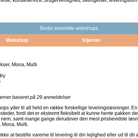
rrelse, kundeservice, brugervenlighed, betingelser, leveringsfor
Bedst anmeldte webshops
Webshop
Stjerner
kser, Mona, Multi
dry
6
jerner baseret på
29
anmeldelser
s yder til alt held en række forskellige leveringsløsninger. En 
ssteder, fordi det er ekstremt fleksibelt at kunne hente pakken d
t nem, samt mange gange derudover den mest prisbevidste løsni
, Mona, Multi.
e at bestille varerne til levering til din lejlighed eller ud til di