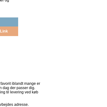
mer og
Link
favorit iblandt mange er
en dag der passer dig.
ng til levering ved køb
t arbejdes adresse.