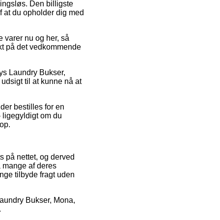
ingsløs. Den billigste
af at du opholder dig med
e varer nu og her, så
unkt på det vedkommende
lys Laundry Bukser,
udsigt til at kunne nå at
er bestilles for en
– ligegyldigt om du
op.
s på nettet, og derved
å mange af deres
nge tilbyde fragt uden
 Laundry Bukser, Mona,
.