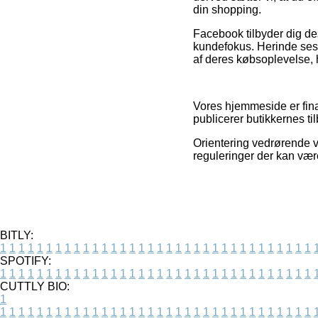
din shopping.
Facebook tilbyder dig de
kundefokus. Herinde ses 
af deres købsoplevelse, hv
Vores hjemmeside er fin
publicerer butikkernes til
Orientering vedrørende va
reguleringer der kan være
BITLY:
1
1
1
1
1
1
1
1
1
1
1
1
1
1
1
1
1
1
1
1
1
1
1
1
1
1
1
1
1
1
1
1
1
1
SPOTIFY:
1
1
1
1
1
1
1
1
1
1
1
1
1
1
1
1
1
1
1
1
1
1
1
1
1
1
1
1
1
1
1
1
1
1
CUTTLY BIO:
1
1
1
1
1
1
1
1
1
1
1
1
1
1
1
1
1
1
1
1
1
1
1
1
1
1
1
1
1
1
1
1
1
1
1