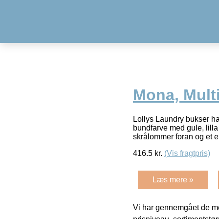
Mona, Mult
Lollys Laundry bukser h
bundfarve med gule, lilla
skrålommer foran og et 
416.5
kr.
(Vis fragtpris)
Læs mere »
Vi har gennemgået de mes