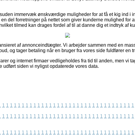
suden immervæk ønskværdige muligheder for at få et kig ind i in
en del forretninger på nettet som giver kunderne mulighed for a
ilket tilmed kan drages fordel af til at danne dig et indtryk af k
ansieret af annonceindtægter. Vi arbejder sammen med en masse
bud, og tager betaling når en bruger fra vores side fuldfører en t
rer og internet firmaer vedligeholdes fra tid til anden, men vi ta
 udført siden vi nyligst opdaterede vores data.
1
1
1
1
1
1
1
1
1
1
1
1
1
1
1
1
1
1
1
1
1
1
1
1
1
1
1
1
1
1
1
1
1
1
1
1
1
1
1
1
1
1
1
1
1
1
1
1
1
1
1
1
1
1
1
1
1
1
1
1
1
1
1
1
1
1
1
1
1
1
1
1
1
1
1
1
1
1
1
1
1
1
1
1
1
1
1
1
1
1
1
1
1
1
1
1
1
1
1
1
1
1
1
1
1