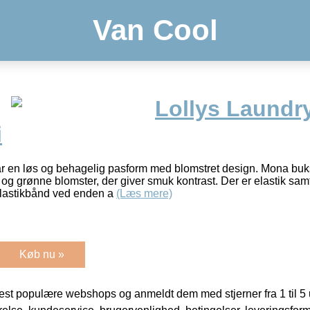
Van Cool
Lollys Laundr
i
ar en løs og behagelig pasform med blomstret design. Mona buk
 og grønne blomster, der giver smuk kontrast. Der er elastik samt
elastikbånd ved enden a
(Læs mere)
Køb nu »
t populære webshops og anmeldt dem med stjerner fra 1 til 5 ud