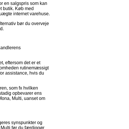
 for en salgspris som kan
et butik. Køb med
 uægte internet varehuse.
lternativ bør du overveje
d.
handlerens
t, eftersom det er et
rksomheden rutinemæssigt
or assistance, hvis du
dren, som fx hvilken
 stadig opbevarer ens
Mona, Multi, uanset om
geres synspunkter og
 Multi før du færdiggør