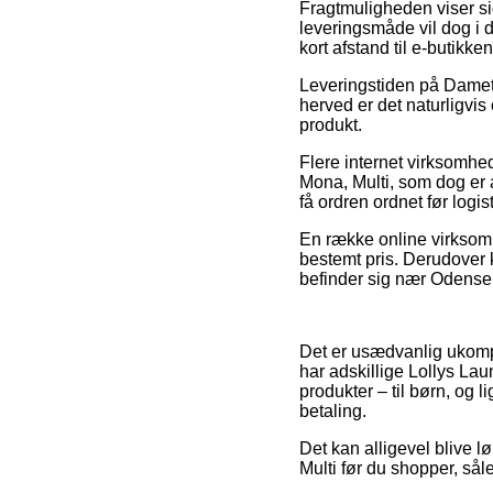
Fragtmuligheden viser si
leveringsmåde vil dog i 
kort afstand til e-butikke
Leveringstiden på Dametøj
herved er det naturligvi
produkt.
Flere internet virksomhe
Mona, Multi, som dog er a
få ordren ordnet før logis
En række online virksomhe
bestemt pris. Derudover k
befinder sig nær Odense, 
Det er usædvanlig ukompli
har adskillige Lollys La
produkter – til børn, og 
betaling.
Det kan alligevel blive 
Multi før du shopper, såle