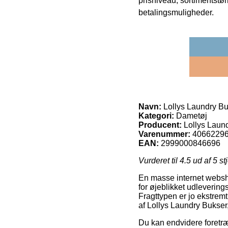
prisniveau, sortimentstø
betalingsmuligheder.
Navn:
Lollys Laundry Bu
Kategori:
Dametøj
Producent:
Lollys Laun
Varenummer:
4066229
EAN:
2999000846696
Vurderet til
4.5
ud af 5 st
En masse internet webshop
for øjeblikket udlevering
Fragttypen er jo ekstrem
af Lollys Laundry Bukser
Du kan endvidere foretrækk