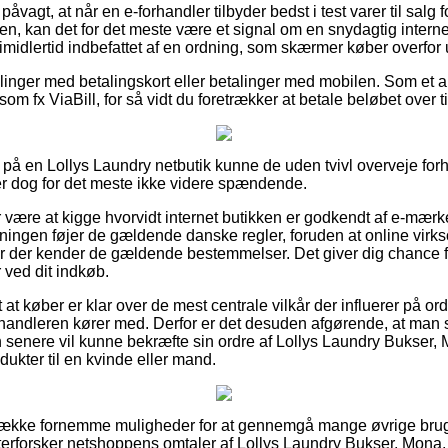
åvagt, at når en e-forhandler tilbyder bedst i test varer til salg
en, kan det for det meste være et signal om en snydagtig intern
imidlertid indbefattet af en ordning, som skærmer køber overfor
illinger med betalingskort eller betalinger med mobilen. Som et a
om fx ViaBill, for så vidt du foretrækker at betale beløbet over ti
å en Lollys Laundry netbutik kunne de uden tvivl overveje for
er dog for det meste ikke videre spændende.
r være at kigge hvorvidt internet butikken er godkendt af e-mærke
retningen føjer de gældende danske regler, foruden at online vi
ster der kender de gældende bestemmelser. Det giver dig chance f
 ved dit indkøb.
 at køber er klar over de mest centrale vilkår der influerer på or
forhandleren kører med. Derfor er det desuden afgørende, at man
senere vil kunne bekræfte sin ordre af Lollys Laundry Bukser, 
dukter til en kvinde eller mand.
 række fornemme muligheder for at gennemgå mange øvrige bru
efterforsker netshoppens omtaler af Lollys Laundry Bukser, Mona,