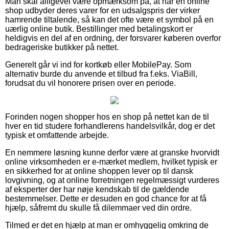
Man skal alligevel være opmærksom på, at når en online
shop udbyder deres varer for en udsalgspris der virker
hamrende tiltalende, så kan det ofte være et symbol på en
uærlig online butik. Bestillinger med betalingskort er
heldigvis en del af en ordning, der forsvarer køberen overfor
bedrageriske butikker på nettet.
Generelt går vi ind for kortkøb eller MobilePay. Som
alternativ burde du anvende et tilbud fra f.eks. ViaBill,
forudsat du vil honorere prisen over en periode.
Forinden nogen shopper hos en shop på nettet kan de til
hver en tid studere forhandlerens handelsvilkår, dog er det
typisk et omfattende arbejde.
En nemmere løsning kunne derfor være at granske hvorvidt
online virksomheden er e-mærket medlem, hvilket typisk er
en sikkerhed for at online shoppen lever op til dansk
lovgivning, og at online forretningen regelmæssigt vurderes
af eksperter der har nøje kendskab til de gældende
bestemmelser. Dette er desuden en god chance for at få
hjælp, såfremt du skulle få dilemmaer ved din ordre.
Tilmed er det en hjælp at man er omhyggelig omkring de