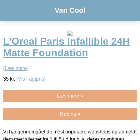
Van Cool
L’Oreal Paris Infallible 24H
Matte Foundation
(Læs mere)
35
kr.
(Vis fragtpris)
Læs mere »
Køb nu »
Vi har gennemgået de mest populære webshops og anmeldt
dem med stjerner fra 1 til 5 ud fra bl.a. deres prisniveau,