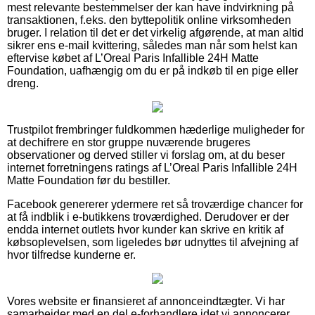
mest relevante bestemmelser der kan have indvirkning på
transaktionen, f.eks. den byttepolitik online virksomheden
bruger. I relation til det er det virkelig afgørende, at man altid
sikrer ens e-mail kvittering, således man når som helst kan
eftervise købet af L’Oreal Paris Infallible 24H Matte
Foundation, uafhængig om du er på indkøb til en pige eller
dreng.
Trustpilot frembringer fuldkommen hæderlige muligheder for
at dechifrere en stor gruppe nuværende brugeres
observationer og derved stiller vi forslag om, at du beser
internet forretningens ratings af L’Oreal Paris Infallible 24H
Matte Foundation før du bestiller.
Facebook genererer ydermere ret så troværdige chancer for
at få indblik i e-butikkens troværdighed. Derudover er der
endda internet outlets hvor kunder kan skrive en kritik af
købsoplevelsen, som ligeledes bør udnyttes til afvejning af
hvor tilfredse kunderne er.
Vores website er finansieret af annonceindtægter. Vi har
samarbejder med en del e-forhandlere idet vi annoncerer