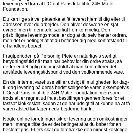
levering ved køb af L’Oreal Paris Infallible 24H Matte
Foundation.
Du kan lige så vel påtænke at få leveret hjem til dig eller til
adressen hvor du arbejder. Den bliver desværre en sjat
dyrere, men til gengæld særligt fremkommelig. Den
prisbilligste leveringsmodel er dog at du selv henter ordren,
men det er betinget af at du befinder dig med kort afstand til
e-handlens bopæl.
Fragtperioden på Personlig Pleje er naturligvis særligt
betydningsfuld når man har behov for din ordre straks, så
derfor er det rigtig meningsfuldt at man kontrollerer det
anslåede leveringstidspunkt ved den vedkommende vare.
En del internet varehuse stiller udsigt til muligheden for dag-
til-dag levering på deres bedst sælgende varer, eksempelvis
L’Oreal Paris Infallible 24H Matte Foundation, men som
trods alt er regnet ud fra at bestillingen gennemføres før et
fastsat klokkeslæt, sådan at de har udsigt til at kunne nå at få
varen afsted før lagermedarbejderne har fri.
Nogle online forretninger sikrer levering uden omkostninger,
men i mange tilfælde er det betinget af at du køber for en
bestemt pris. Ellers skal du foretrække den mindst kostelige