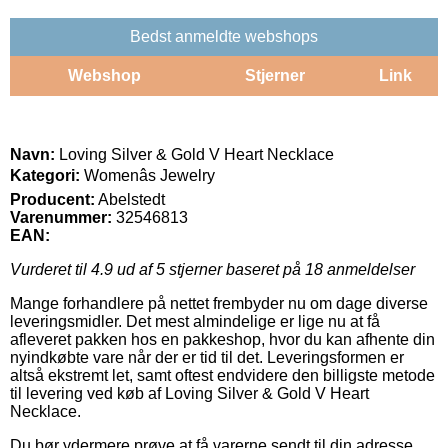
Bedst anmeldte webshops
Webshop
Stjerner
Link
Navn:
Loving Silver & Gold V Heart Necklace
Kategori:
Womenâs Jewelry
Producent:
Abelstedt
Varenummer:
32546813
EAN:
Vurderet til
4.9
ud af 5 stjerner baseret på
18
anmeldelser
Mange forhandlere på nettet frembyder nu om dage diverse
leveringsmidler. Det mest almindelige er lige nu at få
afleveret pakken hos en pakkeshop, hvor du kan afhente din
nyindkøbte vare når der er tid til det. Leveringsformen er
altså ekstremt let, samt oftest endvidere den billigste metode
til levering ved køb af Loving Silver & Gold V Heart
Necklace.
Du bør ydermere prøve at få varerne sendt til din adresse