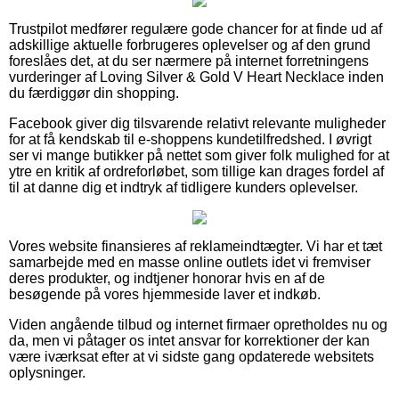
Trustpilot medfører regulære gode chancer for at finde ud af
adskillige aktuelle forbrugeres oplevelser og af den grund
foreslåes det, at du ser nærmere på internet forretningens
vurderinger af Loving Silver & Gold V Heart Necklace inden
du færdiggør din shopping.
Facebook giver dig tilsvarende relativt relevante muligheder
for at få kendskab til e-shoppens kundetilfredshed. I øvrigt
ser vi mange butikker på nettet som giver folk mulighed for at
ytre en kritik af ordreforløbet, som tillige kan drages fordel af
til at danne dig et indtryk af tidligere kunders oplevelser.
Vores website finansieres af reklameindtægter. Vi har et tæt
samarbejde med en masse online outlets idet vi fremviser
deres produkter, og indtjener honorar hvis en af de
besøgende på vores hjemmeside laver et indkøb.
Viden angående tilbud og internet firmaer opretholdes nu og
da, men vi påtager os intet ansvar for korrektioner der kan
være iværksat efter at vi sidste gang opdaterede websitets
oplysninger.